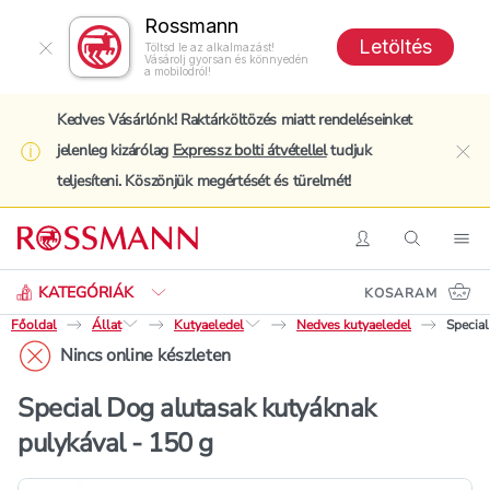
Rossmann
Letöltés
Töltsd le az alkalmazást!
Vásárolj gyorsan és könnyedén
a mobilodról!
Kedves Vásárlónk! Raktárköltözés miatt rendeléseinket
jelenleg kizárólag
Expressz bolti átvétellel
tudjuk
clo
teljesíteni. Köszönjük megértését és türelmét!
Keresés
Belépés
Keresés
Nav
KATEGÓRIÁK
KOSARAM
Főoldal
Állat
Kutyaeledel
Nedves kutyaeledel
Special
Nincs online készleten
Special Dog alutasak kutyáknak
pulykával - 150 g