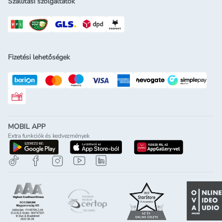
Szállítási szolgáltatók
Fizetési lehetőségek
Rossmann ajándékkártya
MOBIL APP
Extra funkciók és kedvezmények
letöltés a google-play-röl
letöltés az app-store-ból
letöltés h