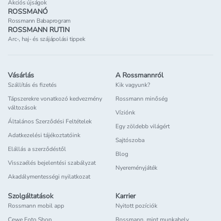
Akciós újságok
ROSSMANÓ
Rossmann Babaprogram
ROSSMANN RUTIN
Arc-, haj- és szájápolási tippek
Vásárlás
A Rossmannról
Szállítás és fizetés
Kik vagyunk?
Tápszerekre vonatkozó kedvezmény
Rossmann minőség
változások
Víziónk
Általános Szerződési Feltételek
Egy zöldebb világért
Adatkezelési tájékoztatóink
Sajtószoba
Elállás a szerződéstől
Blog
Visszaélés bejelentési szabályzat
Nyereményjáték
Akadálymentességi nyilatkozat
Szolgáltatások
Karrier
Rossmann mobil app
Nyitott pozíciók
Cewe Foto Shop
Rossmann, mint munkahely