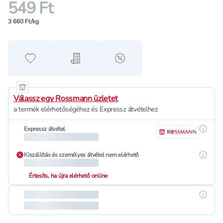
549 Ft
3 660 Ft/kg
Hozzáadás a kedvencekhez
Hozzáadás a bevásárló listához
alert when on sale
Válassz egy Rossmann üzletet
a termék elérhetőségéhez és Expressz átvételhez
Részle
Expressz átvétel
Részle
Kiszállítás és személyes átvétel nem elérhető
Értesíts, ha újra elérhető online
Részle