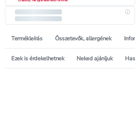
Értesíts, ha újra elérhető online
Részle
Termékleírás
Összetevők, allergének
Inform
Ezek is érdekelhetnek
Neked ajánljuk
Hason