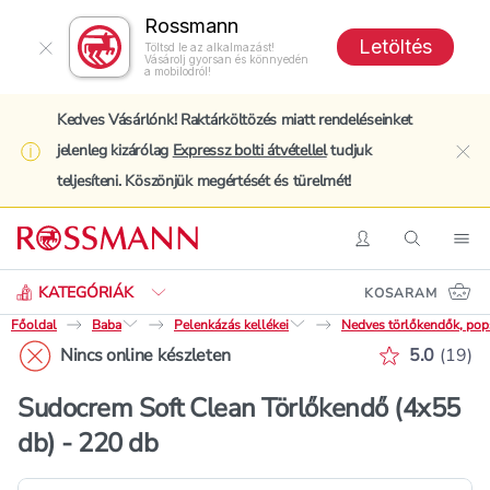
Rossmann
Letöltés
Töltsd le az alkalmazást!
Vásárolj gyorsan és könnyedén
a mobilodról!
Kedves Vásárlónk! Raktárköltözés miatt rendeléseinket
jelenleg kizárólag
Expressz bolti átvétellel
tudjuk
clo
teljesíteni. Köszönjük megértését és türelmét!
Keresés
Belépés
Keresés
Nav
KATEGÓRIÁK
KOSARAM
Főoldal
Baba
Pelenkázás kellékei
Nedves törlőkendők, pop
Értékelés 
Nincs online készleten
5.0
(
19
)
Sudocrem Soft Clean Törlőkendő (4x55
db) - 220 db