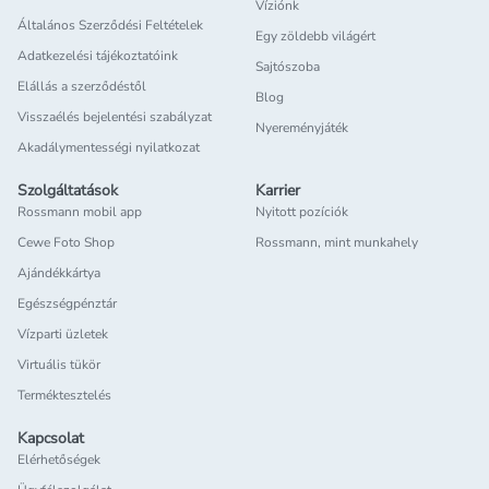
Víziónk
Általános Szerződési Feltételek
Egy zöldebb világért
Adatkezelési tájékoztatóink
Sajtószoba
Elállás a szerződéstől
Blog
Visszaélés bejelentési szabályzat
Nyereményjáték
Akadálymentességi nyilatkozat
Szolgáltatások
Karrier
Rossmann mobil app
Nyitott pozíciók
Cewe Foto Shop
Rossmann, mint munkahely
Ajándékkártya
Egészségpénztár
Vízparti üzletek
Virtuális tükör
Terméktesztelés
Kapcsolat
Elérhetőségek