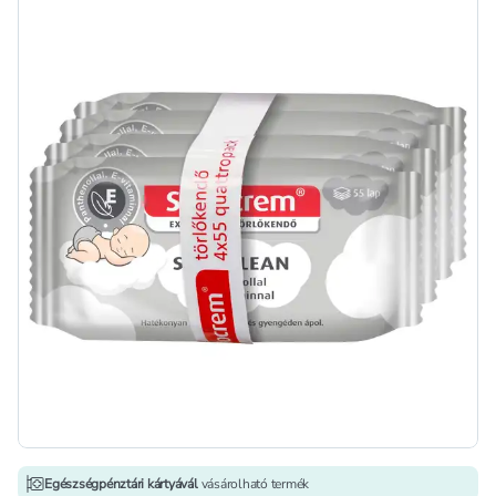
Egészségpénztári kártyávál
vásárolható termék