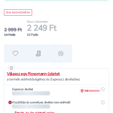
25% KEDVEZMÉNY
Nincs készleten
2 249 Ft
2 999 Ft
14 Ft/db
10 Ft/db
Hozzáadás a kedvencekhez
Hozzáadás a bevásárló listához
alert when on sale
Válassz egy Rossmann üzletet
a termék elérhetőségéhez és Expressz átvételhez
Részle
Expressz átvétel
Részle
Kiszállítás és személyes átvétel nem elérhető