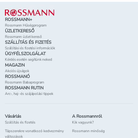
Lábléc
ROSSMANN+
Rossmann Hűségprogram
ÜZLETKERESŐ
Rossmann üzlet kereső
SZÁLLÍTÁS ÉS FIZETÉS
Szállítási és fizetési információk
ÜGYFÉLSZOLGÁLAT
Kérdés esetén segítünk neked
MAGAZIN
Akciós újságok
ROSSMANÓ
Rossmann Babaprogram
ROSSMANN RUTIN
Arc-, haj- és szájápolási tippek
Vásárlás
A Rossmannról
Szállítás és fizetés
Kik vagyunk?
Tápszerekre vonatkozó kedvezmény
Rossmann minőség
változások