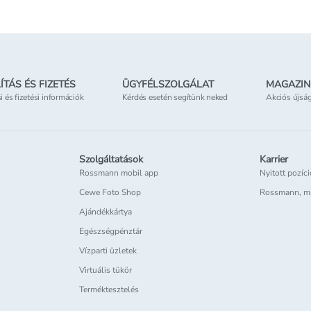
negatív reakció,
tapintásra, &eac
ÍTÁS ÉS FIZETÉS
ÜGYFÉLSZOLGÁLAT
MAGAZIN
s,
si és fizetési információk
Kérdés esetén segítünk neked
Akciós újsá
Szolgáltatások
Karrier
Rossmann mobil app
Nyitott pozíc
Cewe Foto Shop
Rossmann, m
Ajándékkártya
Egészségpénztár
Vízparti üzletek
Virtuális tükör
Terméktesztelés