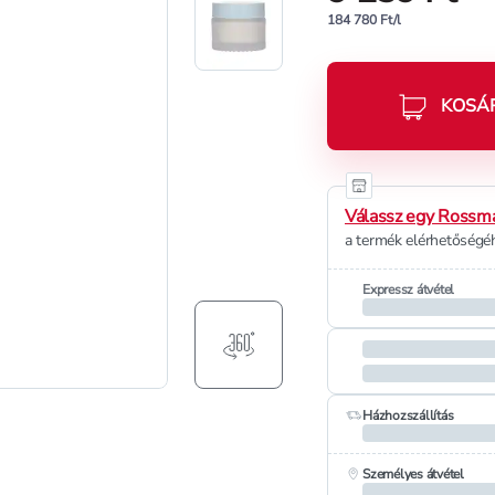
184 780 Ft/l
KOSÁ
Válassz egy Rossma
a termék elérhetőségéh
Expressz átvétel
Házhozszállítás
Személyes átvétel