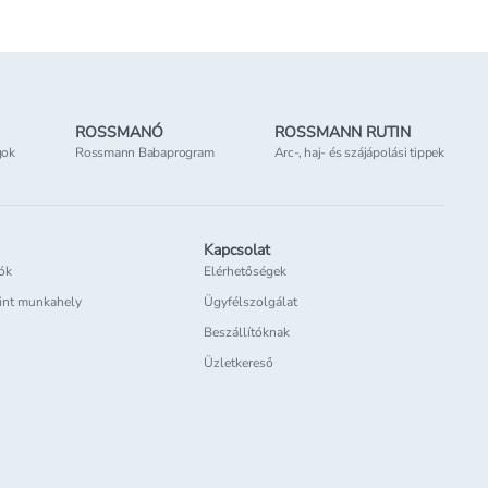
ROSSMANÓ
ROSSMANN RUTIN
gok
Rossmann Babaprogram
Arc-, haj- és szájápolási tippek
Kapcsolat
iók
Elérhetőségek
int munkahely
Ügyfélszolgálat
Beszállítóknak
Üzletkereső