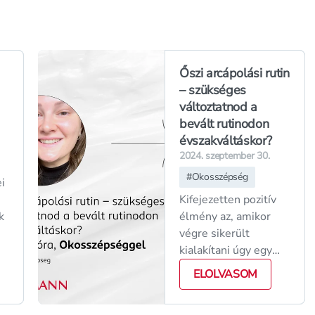
Őszi arcápolási rutin
– szükséges
változtatnod a
bevált rutinodon
évszakváltáskor?
2024. szeptember 30.
#
Okosszépség
i
Kifejezetten pozitív
k
élmény az, amikor
végre sikerült
kialakítani úgy egy
arcápolási rutint,
ELOLVASOM
al
hogy a bőrünk
n,
elégedett, nincs