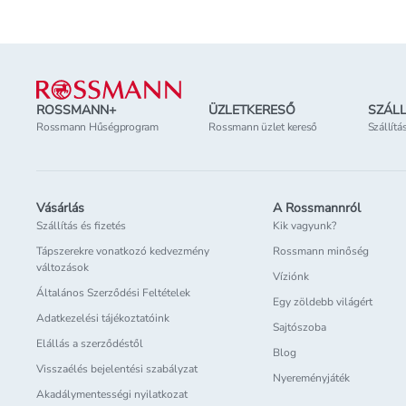
hatékonyan,
felesleges irritáló
anyagok nélkül. A
Lábléc
márka minden
terméke vegán,
ROSSMANN+
ÜZLETKERESŐ
SZÁLL
állatkísérlet-mente
Rossmann Hűségprogram
Rossmann üzlet kereső
Szállítá
és a legújabb
dermatológiai
irányelvek mentén
készült.
Vásárlás
A Rossmannról
Szállítás és fizetés
Kik vagyunk?
Tápszerekre vonatkozó kedvezmény
Rossmann minőség
változások
Víziónk
Általános Szerződési Feltételek
Egy zöldebb világért
Adatkezelési tájékoztatóink
Sajtószoba
Elállás a szerződéstől
Blog
Visszaélés bejelentési szabályzat
Nyereményjáték
Akadálymentességi nyilatkozat