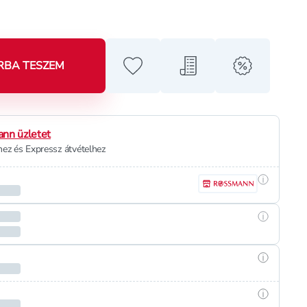
RBA TESZEM
Hozzáadás a kedvencekhez
Hozzáadás a bevásárló l
alert when o
nn üzletet
ez és Expressz átvételhez
Részletek
Részletek
Részletek
Részletek