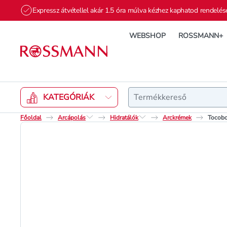
Expressz átvétellel akár 1.5 óra múlva kézhez kaphatod rendelés
WEBSHOP
ROSSMANN+
Keresés
KATEGÓRIÁK
Főoldal
Arcápolás
Hidratálók
Arckrémek
Tocobo