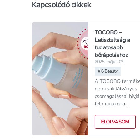
Kapcsolódó cikkek
TOCOBO –
Letisztultság a
tudatosabb
bőrápoláshoz
2025. május 02.
#
K-Beauty
A TOCOBO terméke
nemcsak látványos
csomagolással hívjá
fel magukra a
figyelmet, hanem
belül is kivételesen
ELOLVASOM
letisztult formulákk
segítenek – célzotta