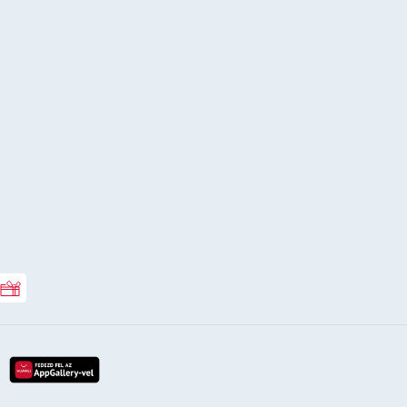
Rossmann ajándékkártya
lay-röl
etöltés az app-store-ból
letöltés huawei app-galery-böl