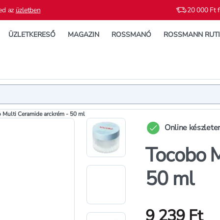
ed az
üzletben
20 000 Ft f
ÜZLETKERESŐ
MAGAZIN
ROSSMANÓ
ROSSMANN RUT
Termék
Termékleí
 Multi Ceramide arckrém - 50 ml
Online készlete
Tocobo M
50 ml
9 239 Ft