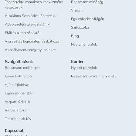
Tápszerekre vonatkozó kedvezmény
Rossmann minőség
változások
Víziónk
Általános Szerződési Feltételek
Egy zöldebb világért
Adatkezelési tájékoztatóink
Sajtószoba
Elállás a szerződéstől
Blog
Visszaélés bejelentési szabályzat
Nyereményjáték
Akadálymentességi nyilatkozat
Szolgáltatások
Karrier
Rossmann mobil app
Nyitott pozíciók
Cewe Foto Shop
Rossmann, mint munkahely
Ajándékkártya
Egészségpénztár
Vízparti üzletek
Virtuális tükör
Terméktesztelés
Kapcsolat