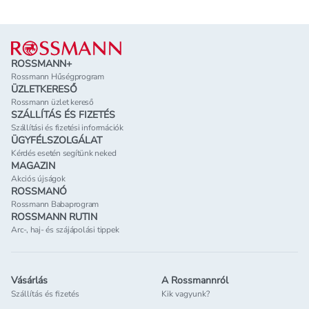
Lábléc
ROSSMANN+
Rossmann Hűségprogram
ÜZLETKERESŐ
Rossmann üzlet kereső
SZÁLLÍTÁS ÉS FIZETÉS
Szállítási és fizetési információk
ÜGYFÉLSZOLGÁLAT
Kérdés esetén segítünk neked
MAGAZIN
Akciós újságok
ROSSMANÓ
Rossmann Babaprogram
ROSSMANN RUTIN
Arc-, haj- és szájápolási tippek
Vásárlás
A Rossmannról
Szállítás és fizetés
Kik vagyunk?