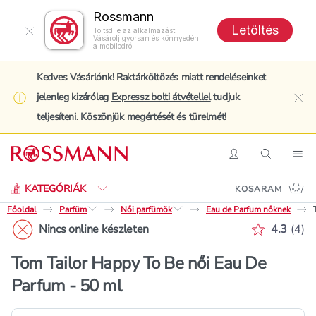
Rossmann
Letöltés
Töltsd le az alkalmazást!
Vásárolj gyorsan és könnyedén
a mobilodról!
Kedves Vásárlónk! Raktárköltözés miatt rendeléseinket
jelenleg kizárólag
Expressz bolti átvétellel
tudjuk
clo
teljesíteni. Köszönjük megértését és türelmét!
Keresés
Belépés
Keresés
Nav
KATEGÓRIÁK
KOSARAM
Főoldal
Parfüm
Női parfümök
Eau de Parfum nőknek
Értékelé
Nincs online készleten
4.3
(
4
)
Tom Tailor Happy To Be női Eau De
Parfum - 50 ml