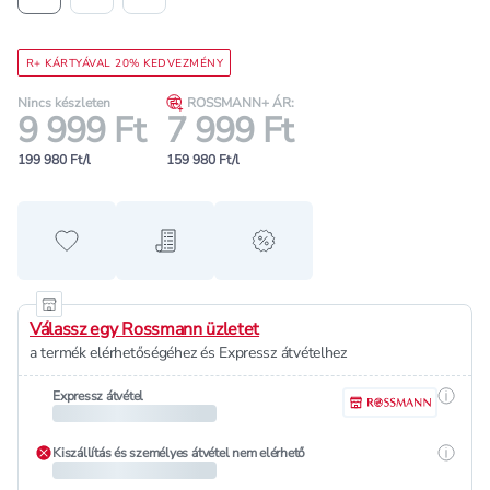
R+ KÁRTYÁVAL 20% KEDVEZMÉNY
Nincs készleten
ROSSMANN+ ÁR:
9 999 Ft
7 999 Ft
199 980 Ft/l
159 980 Ft/l
Hozzáadás a kedvencekhez
Hozzáadás a bevásárló listához
alert when on sale
Válassz egy Rossmann üzletet
a termék elérhetőségéhez és Expressz átvételhez
Részle
Expressz átvétel
Részle
Kiszállítás és személyes átvétel nem elérhető