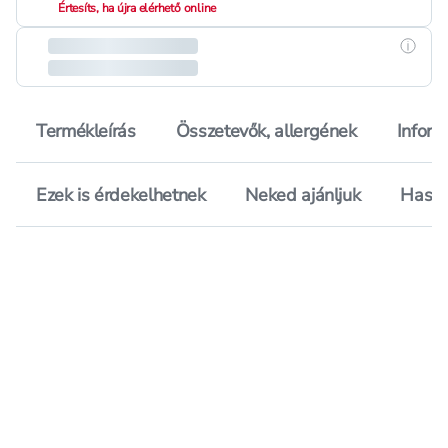
Értesíts, ha újra elérhető online
Részle
Termékleírás
Összetevők, allergének
Inform
Ezek is érdekelhetnek
Neked ajánljuk
Hason