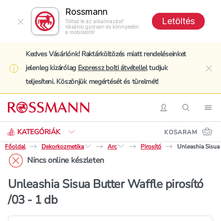
Rossmann
Letöltés
Töltsd le az alkalmazást!
Vásárolj gyorsan és könnyedén
a mobilodról!
Kedves Vásárlónk! Raktárköltözés miatt rendeléseinket
jelenleg kizárólag
Expressz bolti átvétellel
tudjuk
clo
teljesíteni. Köszönjük megértését és türelmét!
Keresés
Belépés
Keresés
Nav
KATEGÓRIÁK
KOSARAM
Főoldal
Dekorkozmetika
Arc
Pirosító
Unleashia Sisua 
Nincs online készleten
Unleashia Sisua Butter Waffle pirosító
/03 - 1 db