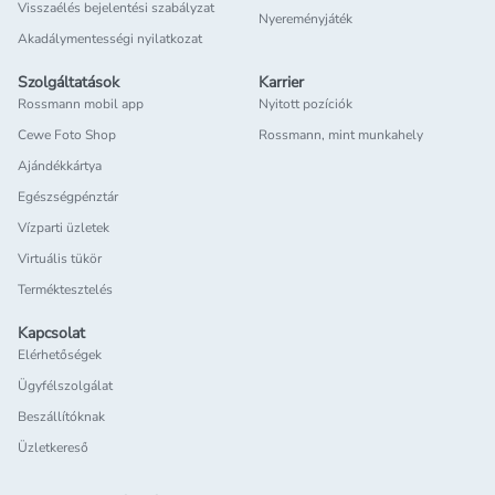
Visszaélés bejelentési szabályzat
Nyereményjáték
Akadálymentességi nyilatkozat
Szolgáltatások
Karrier
Rossmann mobil app
Nyitott pozíciók
Cewe Foto Shop
Rossmann, mint munkahely
Ajándékkártya
Egészségpénztár
Vízparti üzletek
Virtuális tükör
Terméktesztelés
Kapcsolat
Elérhetőségek
Ügyfélszolgálat
Beszállítóknak
Üzletkereső