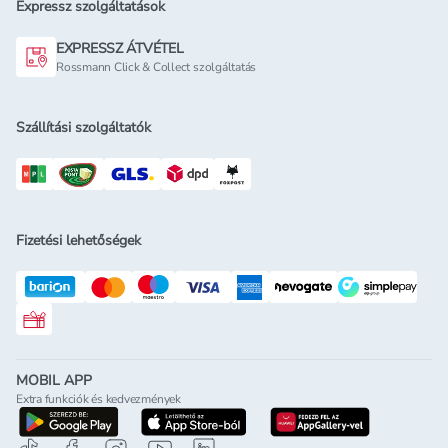
Expressz szolgáltatások
EXPRESSZ ÁTVÉTEL
Rossmann Click & Collect szolgáltatás
Szállítási szolgáltatók
Fizetési lehetőségek
Rossmann ajándékkártya
MOBIL APP
Extra funkciók és kedvezmények
letöltés a google-play-röl
letöltés az app-store-ból
letöltés h