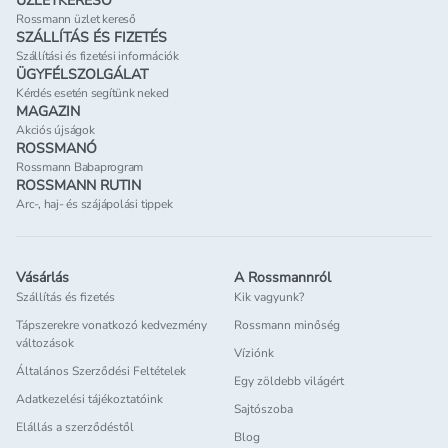
ÜZLETKERESŐ
Rossmann üzlet kereső
SZÁLLÍTÁS ÉS FIZETÉS
Szállítási és fizetési információk
ÜGYFÉLSZOLGÁLAT
Kérdés esetén segítünk neked
MAGAZIN
Akciós újságok
ROSSMANÓ
Rossmann Babaprogram
ROSSMANN RUTIN
Arc-, haj- és szájápolási tippek
Vásárlás
A Rossmannról
Szállítás és fizetés
Kik vagyunk?
Tápszerekre vonatkozó kedvezmény
Rossmann minőség
változások
Víziónk
Általános Szerződési Feltételek
Egy zöldebb világért
Adatkezelési tájékoztatóink
Sajtószoba
Elállás a szerződéstől
Blog