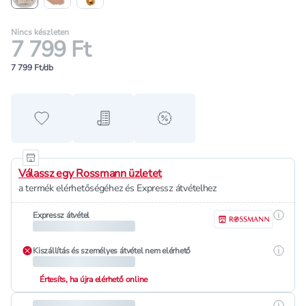
Nincs készleten
7 799 Ft
7 799 Ft/db
Hozzáadás a kedvencekhez
Hozzáadás a bevásárló listához
alert when on sale
Válassz egy Rossmann üzletet
a termék elérhetőségéhez és Expressz átvételhez
Részle
Expressz átvétel
Részle
Kiszállítás és személyes átvétel nem elérhető
Értesíts, ha újra elérhető online
Részle