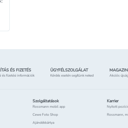
k:
ÍTÁS ÉS FIZETÉS
ÜGYFÉLSZOLGÁLAT
MAGAZIN
si és fizetési információk
Kérdés esetén segítünk neked
Akciós újsá
Szolgáltatások
Karrier
Rossmann mobil app
Nyitott pozíc
Cewe Foto Shop
Rossmann, m
Ajándékkártya