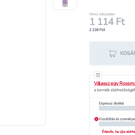
Nincs készleten
1 114 Ft
2 228 Ft/l
KOSÁ
Válassz egy Rossma
a termék elérhetőségéh
Expressz átvétel
Kiszállítás és személye
Értesíts, ha újra elér