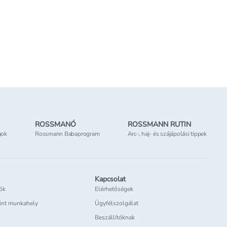
ROSSMANÓ
ROSSMANN RUTIN
gok
Rossmann Babaprogram
Arc-, haj- és szájápolási tippek
Kapcsolat
iók
Elérhetőségek
int munkahely
Ügyfélszolgálat
Beszállítóknak