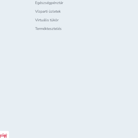
Egészségpénztár
Vízparti üzletek
Virtuális tükör
Terméktesztelés
Rossmann ajándékkártya