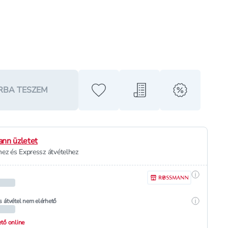
RBA TESZEM
Hozzáadás a kedvencekhez
Hozzáadás a bevásárló l
alert when o
nn üzletet
ez és Expressz átvételhez
Részletek
Részletek
s átvétel nem elérhető
hető online