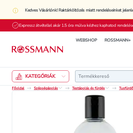
Kedves Vásárlónk! Raktárköltözés miatt rendeléseinket jelenl
Expressz átvétellel akár 1.5 óra múlva kézhez kaphatod rendelés
WEBSHOP
ROSSMANN+
Keresés
KATEGÓRIÁK
Főoldal
Szépségápolás
Testápolás és fürdés
Tusfürdő