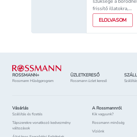
szüksége a bőrödne
frissítő illatokra,
könnyed, hűsítő
ELOLVASOM
ápolásra. A Ziaja
termékei
Lábléc
ROSSMANN+
ÜZLETKERESŐ
SZÁLL
Rossmann Hűségprogram
Rossmann üzlet kereső
Szállítá
Vásárlás
A Rossmannról
Szállítás és fizetés
Kik vagyunk?
Tápszerekre vonatkozó kedvezmény
Rossmann minőség
változások
Víziónk
Általános Szerződési Feltételek