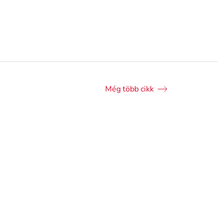
 nem elérhető
Online nem elérhető
tőség
az üzletben
Elérhetőség
az üzletben
Még több cikk