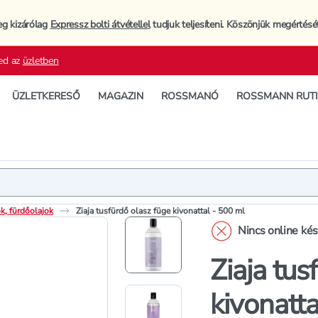
eg kizárólag
Expressz bolti átvétellel
tudjuk teljesíteni. Köszönjük megértésé
ed az
üzletben
ÜZLETKERESŐ
MAGAZIN
ROSSMANÓ
ROSSMANN RUT
Termék
Termékleí
k, fürdőolajok
Ziaja tusfürdő olasz füge kivonattal - 500 ml
Nincs online ké
Ziaja tus
kivonatta