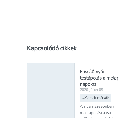
Online nem elérhető
Online nem elérhet
Elérhetőség
az üzletben
Elérhetőség
az üzl
Kapcsolódó cikkek
Frissítő nyári
testápolás a mele
napokra
2026. július 05.
#
Kiemelt márkák
A nyári szezonban
más ápolásra van