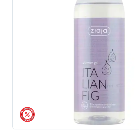
árréscsökkentés