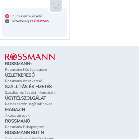
Kosárba teszem
Online nem elérhető
Elérhetőség
az üzletben
Lábléc
ROSSMANN+
Rossmann Hűségprogram
ÜZLETKERESŐ
Rossmann üzlet kereső
SZÁLLÍTÁS ÉS FIZETÉS
Szállítási és fizetési információk
ÜGYFÉLSZOLGÁLAT
Kérdés esetén segítünk neked
MAGAZIN
Akciós újságok
ROSSMANÓ
Rossmann Babaprogram
ROSSMANN RUTIN
Arc-, haj- és szájápolási tippek