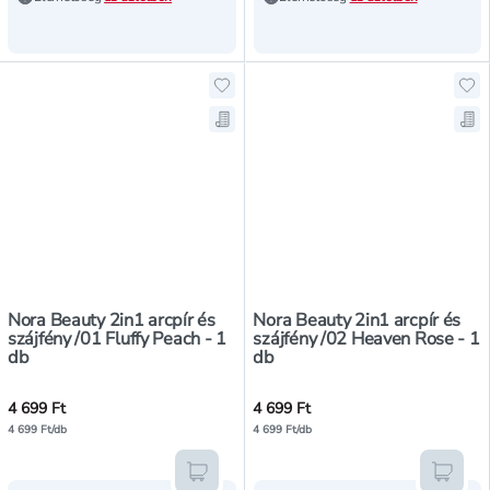
Hozzáadás a kedvencekhez, Nora Be
Ho
Mentés a bevásárló listára, Nora B
Men
Nora Beauty 2in1 arcpír és
Nora Beauty 2in1 arcpír és
szájfény /01 Fluffy Peach - 1
szájfény /02 Heaven Rose - 1
db
db
4 699 Ft
4 699 Ft
4 699 Ft/db
4 699 Ft/db
Kosárba teszem
Kosár