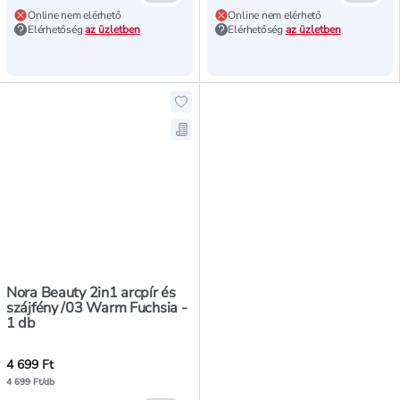
Online nem elérhető
Online nem elérhető
Elérhetőség
az üzletben
Elérhetőség
az üzletben
Hozzáadás a kedvencekhez, Nora B
Mentés a bevásárló listára, Nora 
Nora Beauty 2in1 arcpír és
szájfény /03 Warm Fuchsia -
1 db
4 699 Ft
4 699 Ft/db