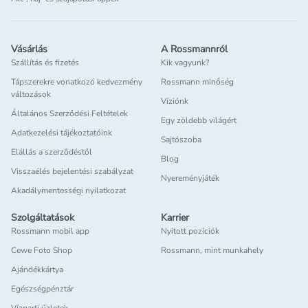
Vásárlás
A Rossmannról
Szállítás és fizetés
Kik vagyunk?
Tápszerekre vonatkozó kedvezmény
Rossmann minőség
változások
Víziónk
Általános Szerződési Feltételek
Egy zöldebb világért
Adatkezelési tájékoztatóink
Sajtószoba
Elállás a szerződéstől
Blog
Visszaélés bejelentési szabályzat
Nyereményjáték
Akadálymentességi nyilatkozat
Szolgáltatások
Karrier
Rossmann mobil app
Nyitott pozíciók
Cewe Foto Shop
Rossmann, mint munkahely
Ajándékkártya
Egészségpénztár