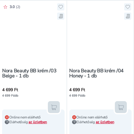
Értékelés pontszáma:
3.0
(
2
)
Hozzáadás a kedvencekhez, Nora 
Mentés a bevásárló listára, Nora 
Nora Beauty BB krém /03
Nora Beauty BB krém /04
Beige - 1 db
Honey - 1 db
4 699 Ft
4 699 Ft
4 699 Ft/db
4 699 Ft/db
Kosárba teszem
Kosár
Online nem elérhető
Online nem elérhető
Elérhetőség
az üzletben
Elérhetőség
az üzletben