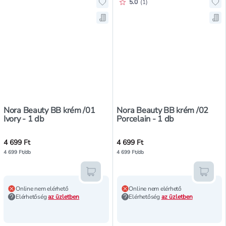
Értékelés pontszáma:
5.0
(
1
)
Hozzáadás a kedvencekhez, Nora B
Ho
Mentés a bevásárló listára, Nora 
Men
Nora Beauty BB krém /01
Nora Beauty BB krém /02
Ivory - 1 db
Porcelain - 1 db
4 699 Ft
4 699 Ft
4 699 Ft/db
4 699 Ft/db
Kosárba teszem
Kosár
Online nem elérhető
Online nem elérhető
Elérhetőség
az üzletben
Elérhetőség
az üzletben