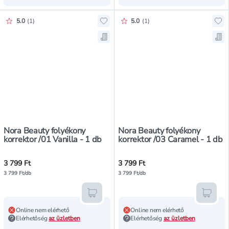
Értékelés pontszáma:
Értékelés pontszáma:
5.0
(
1
)
5.0
(
1
)
Hozzáadás a kedvencekhez, Nora Be
Ho
Mentés a bevásárló listára, Nora B
Men
Nora Beauty folyékony
Nora Beauty folyékony
korrektor /01 Vanilla - 1 db
korrektor /03 Caramel - 1 db
3 799 Ft
3 799 Ft
3 799 Ft/db
3 799 Ft/db
Kosárba teszem
Kosár
Online nem elérhető
Online nem elérhető
Elérhetőség
az üzletben
Elérhetőség
az üzletben