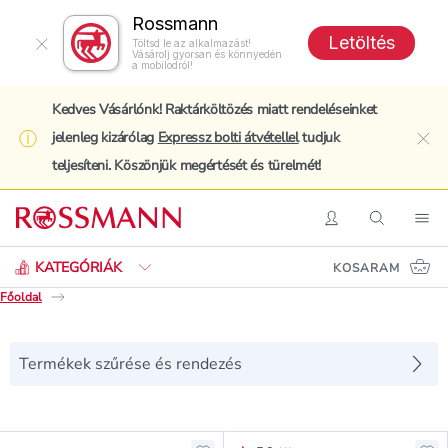
Rossmann
Letöltés
Töltsd le az alkalmazást!
Vásárolj gyorsan és könnyedén
a mobilodról!
Kedves Vásárlónk! Raktárköltözés miatt rendeléseinket
jelenleg kizárólag
Expressz bolti átvétellel
tudjuk
clo
teljesíteni. Köszönjük megértését és türelmét!
Keresés
Belépés
Keresés
Nav
KATEGÓRIÁK
KOSARAM
Főoldal
Termékek szűrése és rendezés