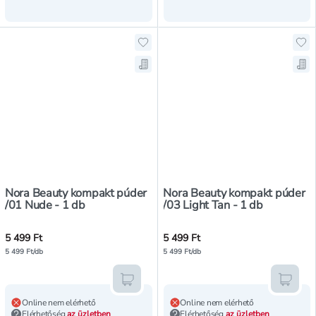
Hozzáadás a kedvencekhez, Nora 
Ho
Mentés a bevásárló listára, Nora
Men
Nora Beauty kompakt púder
Nora Beauty kompakt púder
/01 Nude - 1 db
/03 Light Tan - 1 db
5 499 Ft
5 499 Ft
5 499 Ft/db
5 499 Ft/db
Kosárba teszem
Kosár
Online nem elérhető
Online nem elérhető
Elérhetőség
az üzletben
Elérhetőség
az üzletben