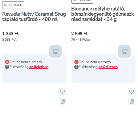
ÚJ TERMÉK
Biodance mélyhidratáló,
Revuele Nutty Caramel Snug
bőrszínkiegyenlítő gélmaszk
tápláló tusfürdő - 400 ml
niacinamiddal - 34 g
1 343 Ft
2 599 Ft
3 358 Ft/l
76 441 Ft/kg
Kosárba teszem
Kosár
Online nem elérhető
Online nem elérhető
Elérhetőség
az üzletben
Elérhetőség
az üzletben
Hozzáadás a kedvencekhez, Canpol
Hoz
Mentés a bevásárló listára, Canpo
Men