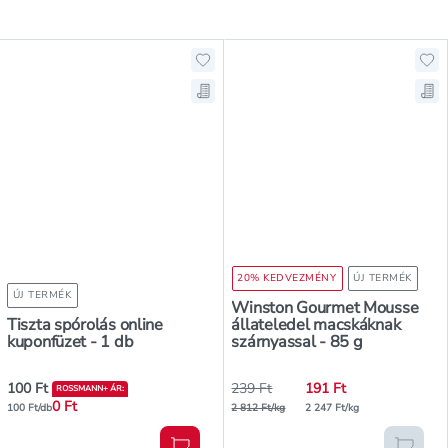
Hozzáadás a kedvencekhez, Tiszta 
Ho
Mentés a bevásárló listára, Tiszta
Me
20% KEDVEZMÉNY
ÚJ TERMÉK
ÚJ TERMÉK
Winston Gourmet Mousse
Tiszta spórolás online
állateledel macskáknak
kuponfüzet - 1 db
szárnyassal - 85 g
100 Ft
239 Ft
191 Ft
ROSSMANN+ ÁR
:
0 Ft
100 Ft/db
2 812 Ft/kg
2 247 Ft/kg