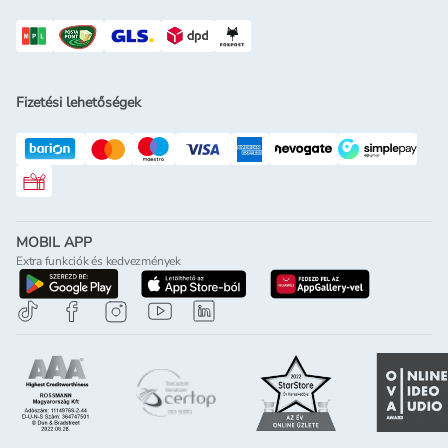
Fizetési lehetőségek
Rossmann ajándékkártya
MOBIL APP
Extra funkciók és kedvezmények
letöltés a google-play-röl
letöltés az app-store-ból
letöltés h