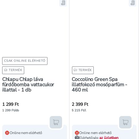
Mentés a bevásárló listára, Chlapu
Men
CSAK ONLINE ELÉRHETŐ
ÚJ TERMÉK
ÚJ TERMÉK
Chlapu Chlap láva
Coccolino Green Spa
fürdőbomba vattacukor
illatfokozó mosóparfüm -
illattal - 1 db
460 ml
1 299 Ft
2 399 Ft
1 299 Ft/db
5 215 Ft/l
Kosárba teszem
Kosár
Online nem elérhető
Online nem elérhető
Elérhetőség
az üzletben