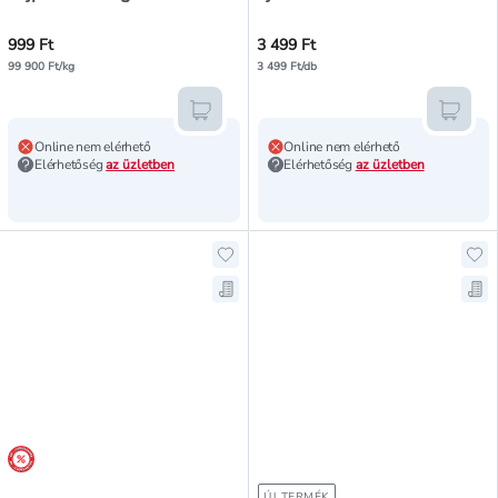
999 Ft
3 499 Ft
99 900 Ft/kg
3 499 Ft/db
Kosárba teszem
Kosár
Online nem elérhető
Online nem elérhető
Elérhetőség
az üzletben
Elérhetőség
az üzletben
Hozzáadás a kedvencekhez, Revuel
Hoz
Mentés a bevásárló listára, Revue
Men
árréscsökkentés
ÚJ TERMÉK