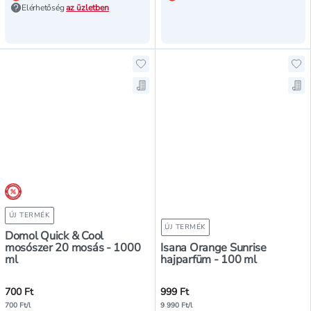
Elérhetőség
az üzletben
Hozzáadás a kedvencekhez, Domol
Ho
Mentés a bevásárló listára, Domo
Men
árréscsökkentés
ÚJ TERMÉK
ÚJ TERMÉK
Domol Quick & Cool
mosószer 20 mosás - 1000
Isana Orange Sunrise
ml
hajparfüm - 100 ml
700 Ft
999 Ft
700 Ft/l
9 990 Ft/l