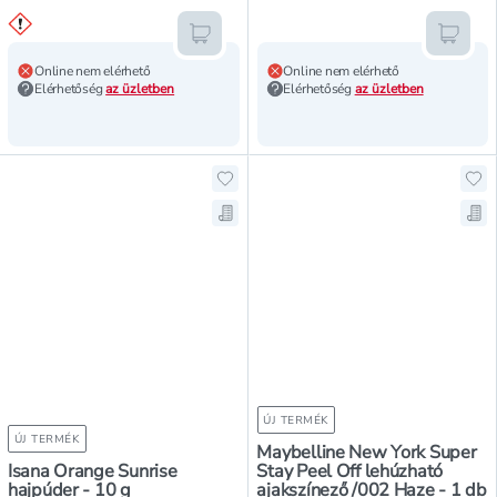
Kosárba teszem
Kosár
Online nem elérhető
Online nem elérhető
Elérhetőség
az üzletben
Elérhetőség
az üzletben
Hozzáadás a kedvencekhez, Isana 
Ho
Mentés a bevásárló listára, Isana
Men
ÚJ TERMÉK
ÚJ TERMÉK
Maybelline New York Super
Isana Orange Sunrise
Stay Peel Off lehúzható
hajpúder - 10 g
ajakszínező /002 Haze - 1 db