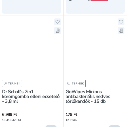
Hozzáadás a kedvencekhez, Dr Sch
Ho
Mentés a bevásárló listára, Dr Sc
Men
ÚJ TERMÉK
ÚJ TERMÉK
Dr Scholl's 2in1
GoWipes Minions
körömgomba elleni ecsetelő
antibakteriális nedves
- 3,8 ml
törlőkendők - 15 db
6 999 Ft
179 Ft
1 841 842 Ft/l
12 Ft/db