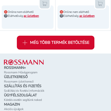
Kosárba teszem
Kosár
Online nem elérhető
Online nem elérhető
Elérhetőség
az üzletben
Elérhetőség
az üzletben
MÉG TÖBB TERMÉK BETÖLTÉSE
Lábléc
ROSSMANN+
Rossmann Hűségprogram
ÜZLETKERESŐ
Rossmann üzlet kereső
SZÁLLÍTÁS ÉS FIZETÉS
Szállítási és fizetési információk
ÜGYFÉLSZOLGÁLAT
Kérdés esetén segítünk neked
MAGAZIN
Akciós újságok