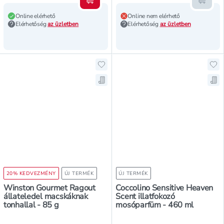
Kosárba teszem
Kosár
Online elérhető
Online nem elérhető
Elérhetőség
az üzletben
Elérhetőség
az üzletben
Hozzáadás a kedvencekhez, Winsto
Ho
Mentés a bevásárló listára, Wins
Men
20% KEDVEZMÉNY
ÚJ TERMÉK
ÚJ TERMÉK
Winston Gourmet Ragout
Coccolino Sensitive Heaven
állateledel macskáknak
Scent illatfokozó
tonhallal - 85 g
mosóparfüm - 460 ml