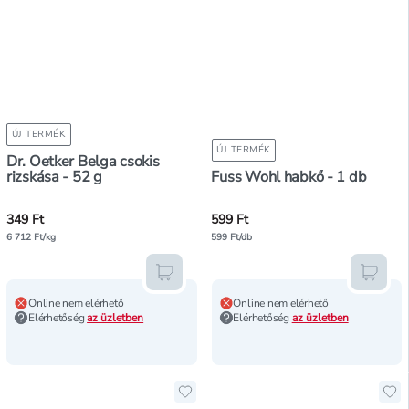
ÚJ TERMÉK
ÚJ TERMÉK
Dr. Oetker Belga csokis
rizskása - 52 g
Fuss Wohl habkő - 1 db
349 Ft
599 Ft
6 712 Ft/kg
599 Ft/db
Kosárba teszem
Kosár
Online nem elérhető
Online nem elérhető
Elérhetőség
az üzletben
Elérhetőség
az üzletben
Hozzáadás a kedvencekhez, Winst
Hoz