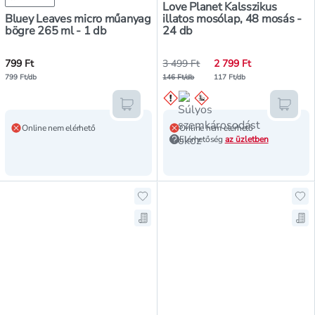
Love Planet Kalsszikus
Bluey Leaves micro műanyag
illatos mosólap, 48 mosás -
bögre 265 ml - 1 db
24 db
799 Ft
3 499 Ft
2 799 Ft
799 Ft/db
146 Ft/db
117 Ft/db
Kosárba teszem
Kosár
Online nem elérhető
Online nem elérhető
Elérhetőség
az üzletben
Hozzáadás a kedvencekhez, Sonic
Ho
Mentés a bevásárló listára, Soni
Men