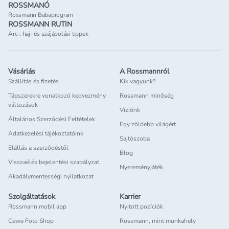
ROSSMANÓ
Rossmann Babaprogram
ROSSMANN RUTIN
Arc-, haj- és szájápolási tippek
Vásárlás
A Rossmannról
Szállítás és fizetés
Kik vagyunk?
Tápszerekre vonatkozó kedvezmény
Rossmann minőség
változások
Víziónk
Általános Szerződési Feltételek
Egy zöldebb világért
Adatkezelési tájékoztatóink
Sajtószoba
Elállás a szerződéstől
Blog
Visszaélés bejelentési szabályzat
Nyereményjáték
Akadálymentességi nyilatkozat
Szolgáltatások
Karrier
Rossmann mobil app
Nyitott pozíciók
Cewe Foto Shop
Rossmann, mint munkahely