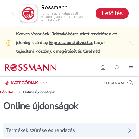
Rossmann
Letöltés
Töltsd le az alkalmazást!
Vásárolj gyorsan és könnyedén
a mobilodról!
Kedves Vásárlónk! Raktárköltözés miatt rendeléseinket
jelenleg kizárólag
Expressz bolti átvétellel
tudjuk
clo
teljesíteni. Köszönjük megértését és türelmét!
Keresés
Belépés
Keresés
Nav
KATEGÓRIÁK
KOSARAM
Főoldal
Online újdonságok
Online újdonságok
Termékek szűrése és rendezés