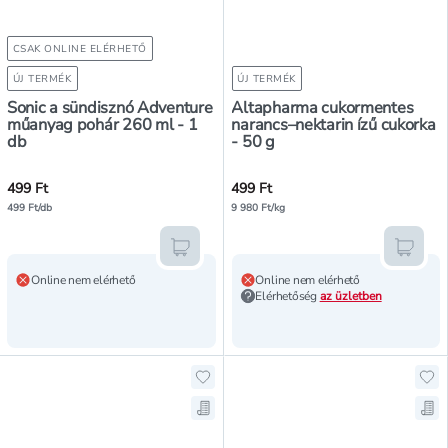
CSAK ONLINE ELÉRHETŐ
ÚJ TERMÉK
ÚJ TERMÉK
Sonic a sündisznó Adventure
Altapharma cukormentes
műanyag pohár 260 ml - 1
narancs–nektarin ízű cukorka
db
- 50 g
499 Ft
499 Ft
499 Ft/db
9 980 Ft/kg
Kosárba teszem
Kosár
Online nem elérhető
Online nem elérhető
Elérhetőség
az üzletben
Hozzáadás a kedvencekhez, Dr. Oet
Ho
Mentés a bevásárló listára, Dr. Oe
Men