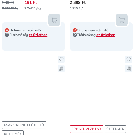
239 Ft
191 Ft
2 399 Ft
2 812 Ft/kg
2 247 Ft/kg
5 215 Ft/l
Kosárba teszem
Kosár
Online nem elérhető
Online nem elérhető
Elérhetőség
az üzletben
Elérhetőség
az üzletben
Hozzáadás a kedvencekhez, Bluey
Ho
Mentés a bevásárló listára, Blue
Men
CSAK ONLINE ELÉRHETŐ
20% KEDVEZMÉNY
ÚJ TERMÉK
ÚJ TERMÉK