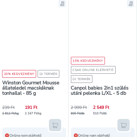
Mentés a bevásárló listára, Wins
Men
15% KEDVEZMÉNY
CSAK ONLINE ELÉRHETŐ
20% KEDVEZMÉNY
ÚJ TERMÉK
ÚJ TERMÉK
Winston Gourmet Mousse
állateledel macskáknak
Canpol babies 2in1 szülés
tonhallal - 85 g
utáni pelenka L/XL - 5 db
239 Ft
191 Ft
2 999 Ft
2 549 Ft
2 812 Ft/kg
2 247 Ft/kg
600 Ft/db
510 Ft/db
Kosárba teszem
Kosár
Online nem elérhető
Online nem elérhető