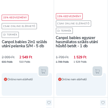
15% KEDVEZMÉNY
15% KEDVEZMÉNY
CSAK ONLINE ELÉRHETŐ
CSAK ONLINE ELÉRHETŐ
ÚJ TERMÉK
ÚJ TERMÉK
Canpol babies egyszer
Canpol babies 2in1 szülés
használatos szülés utáni
utáni pelenka S/M - 5 db
hűsítő betét - 1 db
2 999 Ft
2 549 Ft
1 799 Ft
1 529 Ft
600 Ft/db
510 Ft/db
1 799 Ft/db
1 529 Ft/db
Kosárba teszem
Kosár
Online nem elérhető
Online nem elérhető
Hozzáadás a kedvencekhez, Chlapu 
Ho