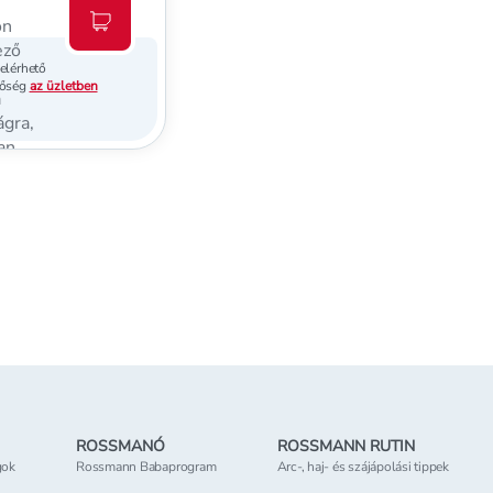
Kosárba teszem
elérhető
tőség
az üzletben
ROSSMANÓ
ROSSMANN RUTIN
gok
Rossmann Babaprogram
Arc-, haj- és szájápolási tippek