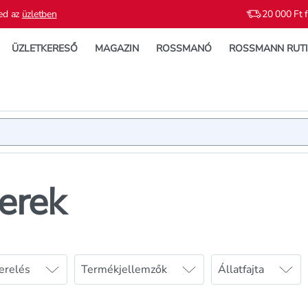
ed az
üzletben
20 000 Ft f
ÜZLETKERESŐ
MAGAZIN
ROSSMANÓ
ROSSMANN RUT
erek
erelés
Termékjellemzők
Állatfajta