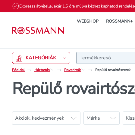
Expressz átvétellel akár 1.5 óra múlva kézhez kaphatod rendelés
WEBSHOP
ROSSMANN+
Keresés
KATEGÓRIÁK
Főoldal
Háztartás
Rovarirtók
Repülő rovairtószerek
Repülő rovairtósz
Akciók, kedvezmények
Márka
Kisz