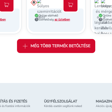
Kosárba teszem
Kosárba teszem
Online elérhető
Online 
etben
Elérhetőség
az üzletben
Elérhe
MÉG TÖBB TERMÉK BETÖLTÉSE
ÍTÁS ÉS FIZETÉS
ÜGYFÉLSZOLGÁLAT
MAGAZIN
si és fizetési információk
Kérdés esetén segítünk neked
Akciós újsá