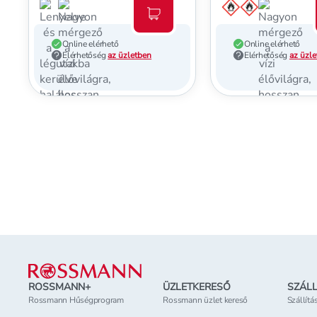
Kosárba teszem
Online elérhető
Online elérhető
Elérhetőség
az üzletben
Elérhetőség
az üzl
Lábléc
ROSSMANN+
ÜZLETKERESŐ
SZÁLL
Rossmann Hűségprogram
Rossmann üzlet kereső
Szállítá