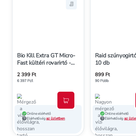
Mentés a bevásárló listára, Bi
Bio Kill Extra GT Micro-
Raid szúnyogirtó
Fast kültéri rovarirtó -
10 db
375 ml
2 399 Ft
899 Ft
6 397 Ft/l
90 Ft/db
Kosárba teszem
Online elérhető
Online elérhető
Elérhetőség
az üzletben
Elérhetőség
az üzl