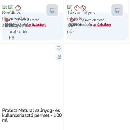
Kosárba teszem
Kosár
Online nem elérhető
Online nem elérhető
Elérhetőség
az üzletben
Elérhetőség
az üzletben
Hozzáadás a kedvencekhez, Protec
Mentés a bevásárló listára, Prote
Protect Natural szúnyog- és
kullancsriasztó permet - 100
ml