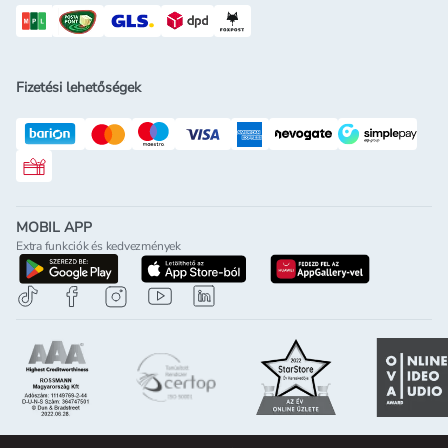
Fizetési lehetőségek
Rossmann ajándékkártya
MOBIL APP
Extra funkciók és kedvezmények
letöltés a google-play-röl
letöltés az app-store-ból
letöltés h