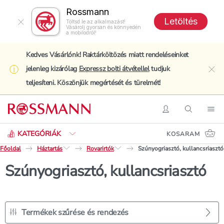
Rossmann
Letöltés
Töltsd le az alkalmazást!
Vásárolj gyorsan és könnyedén
a mobilodról!
Kedves Vásárlónk! Raktárköltözés miatt rendeléseinket
jelenleg kizárólag
Expressz bolti átvétellel
tudjuk
clo
teljesíteni. Köszönjük megértését és türelmét!
Keresés
Belépés
Keresés
Nav
KATEGÓRIÁK
KOSARAM
Főoldal
Háztartás
Rovarirtók
Szúnyogriasztó, kullancsriasztó
Szúnyogriasztó, kullancsriasztó
Termékek szűrése és rendezés