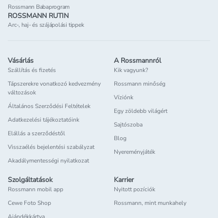
Rossmann Babaprogram
ROSSMANN RUTIN
Arc-, haj- és szájápolási tippek
Vásárlás
A Rossmannról
Szállítás és fizetés
Kik vagyunk?
Tápszerekre vonatkozó kedvezmény
Rossmann minőség
változások
Víziónk
Általános Szerződési Feltételek
Egy zöldebb világért
Adatkezelési tájékoztatóink
Sajtószoba
Elállás a szerződéstől
Blog
Visszaélés bejelentési szabályzat
Nyereményjáték
Akadálymentességi nyilatkozat
Szolgáltatások
Karrier
Rossmann mobil app
Nyitott pozíciók
Cewe Foto Shop
Rossmann, mint munkahely
Ajándékkártya