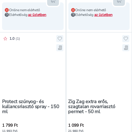
Kosárba teszem
Kosár
Online nem elérhető
Online nem elérhető
Elérhetőség
az üzletben
Elérhetőség
az üzletben
Értékelés pontszáma:
1.0
(
1
)
Hozzáadás a kedvencekhez, Protect
Hoz
Mentés a bevásárló listára, Protec
Men
Protect szúnyog- és
Zig Zag extra erős,
kullancsriasztó spray - 150
szagtalan rovarriasztó
ml
permet - 50 ml
1 799 Ft
1 099 Ft
11 993 Ft/l
21 980 Ft/l