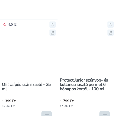
Értékelés pontszáma:
4.0
(
1
)
Hozzáadás a kedvencekhez, Off! cs
Hoz
Mentés a bevásárló listára, Off! cs
Men
Protect Junior szúnyog- és
Off! csípés utáni zselé - 25
kullancsriasztó permet 6
ml
hónapos kortól - 100 ml
1 399 Ft
1 799 Ft
55 960 Ft/l
17 990 Ft/l