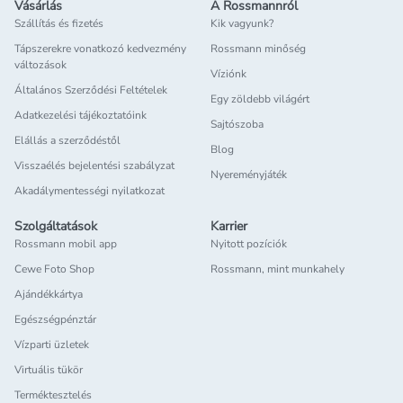
Vásárlás
A Rossmannról
Szállítás és fizetés
Kik vagyunk?
Tápszerekre vonatkozó kedvezmény
Rossmann minőség
változások
Víziónk
Általános Szerződési Feltételek
Egy zöldebb világért
Adatkezelési tájékoztatóink
Sajtószoba
Elállás a szerződéstől
Blog
Visszaélés bejelentési szabályzat
Nyereményjáték
Akadálymentességi nyilatkozat
Szolgáltatások
Karrier
Rossmann mobil app
Nyitott pozíciók
Cewe Foto Shop
Rossmann, mint munkahely
Ajándékkártya
Egészségpénztár
Vízparti üzletek
Virtuális tükör
Terméktesztelés