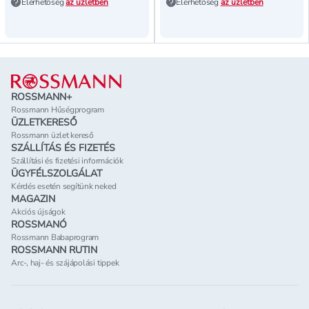
Elérhetőség
az üzletben
Elérhetőség
az üzletben
Lábléc
ROSSMANN+
Rossmann Hűségprogram
ÜZLETKERESŐ
Rossmann üzlet kereső
SZÁLLÍTÁS ÉS FIZETÉS
Szállítási és fizetési információk
ÜGYFÉLSZOLGÁLAT
Kérdés esetén segítünk neked
MAGAZIN
Akciós újságok
ROSSMANÓ
Rossmann Babaprogram
ROSSMANN RUTIN
Arc-, haj- és szájápolási tippek