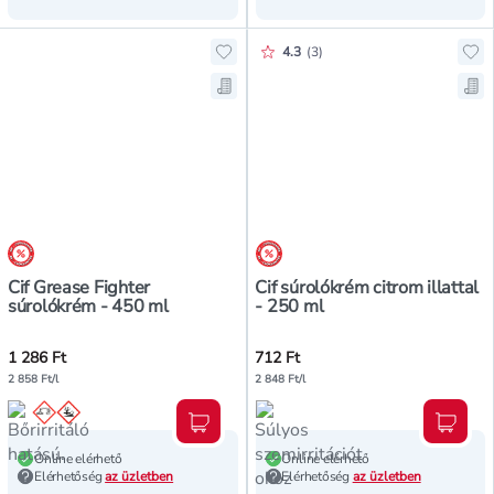
Értékelés pontszáma:
4.3
(
3
)
Hozzáadás a kedvencekhez, Cif Gr
Hoz
Mentés a bevásárló listára, Cif G
Men
árréscsökkentés
árréscsökkentés
Cif Grease Fighter
Cif súrolókrém citrom illattal
súrolókrém - 450 ml
- 250 ml
1 286 Ft
712 Ft
2 858 Ft/l
2 848 Ft/l
Kosárba teszem
Kosár
Online elérhető
Online elérhető
Elérhetőség
az üzletben
Elérhetőség
az üzletben