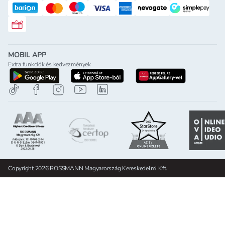
Rossmann ajándékkártya
MOBIL APP
Extra funkciók és kedvezmények
letöltés a google-play-röl
letöltés az app-store-ból
letöltés h
Copyright 2026 ROSSMANN Magyarország Kereskedelmi Kft.