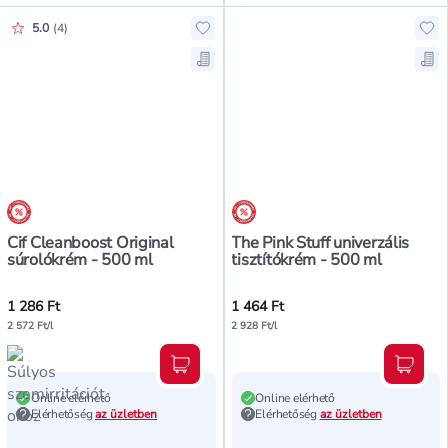
Értékelés pontszáma:
5.0
(
4
)
Hozzáadás a kedvencekhez, Cif Cl
Hoz
Mentés a bevásárló listára, Cif C
Men
árréscsökkentés
árréscsökkentés
Cif Cleanboost Original
The Pink Stuff univerzális
súrolókrém - 500 ml
tisztítókrém - 500 ml
1 286 Ft
1 464 Ft
2 572 Ft/l
2 928 Ft/l
Kosárba teszem
Kosár
Online elérhető
Online elérhető
Elérhetőség
az üzletben
Elérhetőség
az üzletben