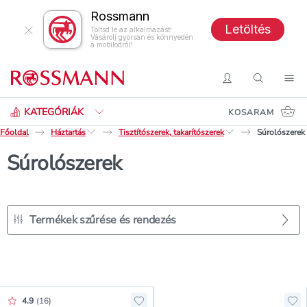
Rossmann
Letöltés
Töltsd le az alkalmazást!
Vásárolj gyorsan és könnyedén
a mobilodról!
Keresés
Belépés
Keresés
Nav
KATEGÓRIÁK
KOSARAM
Főoldal
Háztartás
Tisztítószerek, takarítószerek
Súrolószerek
Súrolószerek
Termékek szűrése és rendezés
Értékelés pontszáma:
4.9
(
16
)