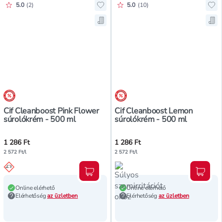
Értékelés pontszáma:
Értékelés pontszáma:
5.0
(
2
)
5.0
(
10
)
Hozzáadás a kedvencekhez, Cif Cl
Ho
Mentés a bevásárló listára, Cif C
Me
árréscsökkentés
árréscsökkentés
Cif Cleanboost Pink Flower
Cif Cleanboost Lemon
súrolókrém - 500 ml
súrolókrém - 500 ml
1 286 Ft
1 286 Ft
2 572 Ft/l
2 572 Ft/l
Kosárba teszem
Kosár
Online elérhető
Online elérhető
Elérhetőség
az üzletben
Elérhetőség
az üzletben