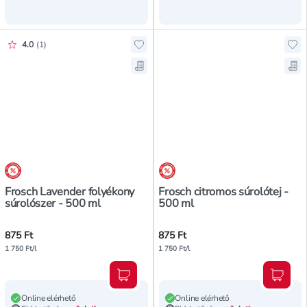
Értékelés pontszáma:
4.0
(
1
)
Hozzáadás a kedvencekhez, Frosch
Ho
Mentés a bevásárló listára, Frosc
Men
árréscsökkentés
árréscsökkentés
Frosch Lavender folyékony
Frosch citromos súrolótej -
súrolószer - 500 ml
500 ml
875 Ft
875 Ft
1 750 Ft/l
1 750 Ft/l
Kosárba teszem
Kosár
Online elérhető
Online elérhető