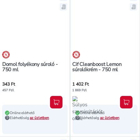
Hozzáadás a kedvencekhez, Domol
Ho
Mentés a bevásárló listára, Domol
Me
árréscsökkentés
árréscsökkentés
Domol folyékony súroló -
Cif Cleanboost Lemon
750 ml
súrolókrém - 750 ml
343 Ft
1 402 Ft
457 Ft/l
1 869 Ft/l
Kosárba teszem
Kosár
Online elérhető
Online elérhető
Elérhetőség
az üzletben
Elérhetőség
az üzletben