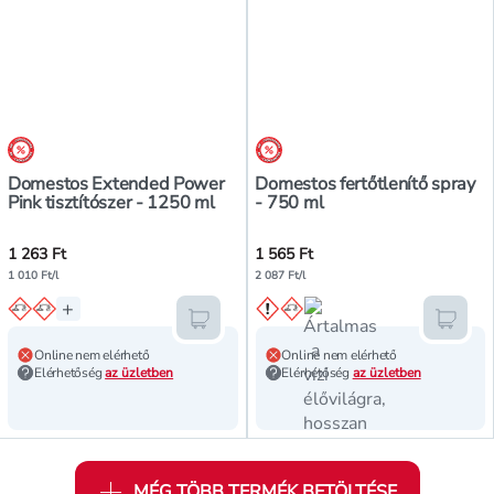
árréscsökkentés
árréscsökkentés
Domestos Extended Power
Domestos fertőtlenítő spray
Pink tisztítószer - 1250 ml
- 750 ml
1 263 Ft
1 565 Ft
1 010 Ft/l
2 087 Ft/l
+
Kosárba teszem
Kosár
Online nem elérhető
Online nem elérhető
Elérhetőség
az üzletben
Elérhetőség
az üzletben
MÉG TÖBB TERMÉK BETÖLTÉSE