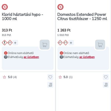
árréscsökkentés
árréscsökkentés
Klorid háztartási hypo -
Domestos Extended Power
1000 ml
Citrus tisztítószer - 1250 ml
313 Ft
1 263 Ft
313 Ft/l
1 010 Ft/l
+
+
Kosárba teszem
Kosár
Online nem elérhető
Online nem elérhető
Elérhetőség
az üzletben
Elérhetőség
az üzletben
Értékelés pontszáma:
Értékelés pontszáma:
5.0
(
4
)
5.0
(
1
)
Hozzáadás a kedvencekhez, Florasz
Hoz
Mentés a bevásárló listára, Floras
Men