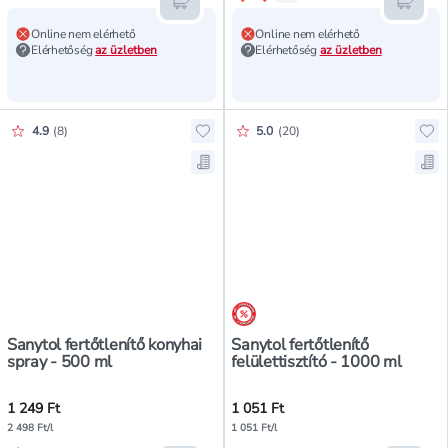
Kosárba teszem
Kosár
Online nem elérhető
Online nem elérhető
Elérhetőség
az üzletben
Elérhetőség
az üzletben
Értékelés pontszáma:
Értékelés pontszáma:
4.9
(
8
)
5.0
(
20
)
Hozzáadás a kedvencekhez, Sanytol
Hoz
Mentés a bevásárló listára, Sanyto
Men
árréscsökkentés
Sanytol fertőtlenítő konyhai
Sanytol fertőtlenítő
spray - 500 ml
felülettisztító - 1000 ml
1 249 Ft
1 051 Ft
2 498 Ft/l
1 051 Ft/l