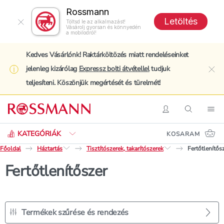
Rossmann
Letöltés
Töltsd le az alkalmazást!
Vásárolj gyorsan és könnyedén
a mobilodról!
Kedves Vásárlónk! Raktárköltözés miatt rendeléseinket
jelenleg kizárólag
Expressz bolti átvétellel
tudjuk
clo
teljesíteni. Köszönjük megértését és türelmét!
Keresés
Belépés
Keresés
Nav
KATEGÓRIÁK
KOSARAM
Főoldal
Háztartás
Tisztítószerek, takarítószerek
Fertőtlenítős
Fertőtlenítőszer
Termékek szűrése és rendezés