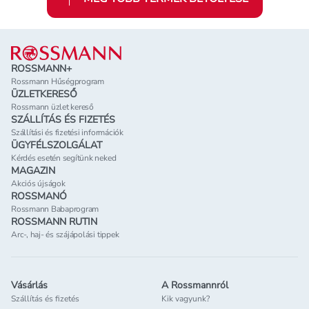
Lábléc
ROSSMANN+
Rossmann Hűségprogram
ÜZLETKERESŐ
Rossmann üzlet kereső
SZÁLLÍTÁS ÉS FIZETÉS
Szállítási és fizetési információk
ÜGYFÉLSZOLGÁLAT
Kérdés esetén segítünk neked
MAGAZIN
Akciós újságok
ROSSMANÓ
Rossmann Babaprogram
ROSSMANN RUTIN
Arc-, haj- és szájápolási tippek
Vásárlás
A Rossmannról
Szállítás és fizetés
Kik vagyunk?