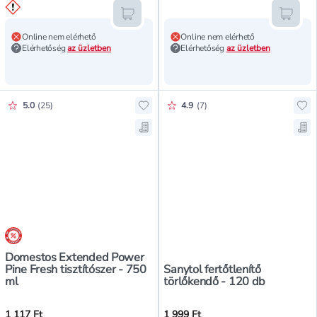
Kosárba teszem
Kosár
Online nem elérhető
Online nem elérhető
Elérhetőség
az üzletben
Elérhetőség
az üzletben
Értékelés pontszáma:
Értékelés pontszáma:
5.0
(
25
)
4.9
(
7
)
Hozzáadás a kedvencekhez, Domest
Hoz
Mentés a bevásárló listára, Dome
Men
árréscsökkentés
Domestos Extended Power
Pine Fresh tisztítószer - 750
Sanytol fertőtlenítő
ml
törlőkendő - 120 db
1 117 Ft
1 999 Ft