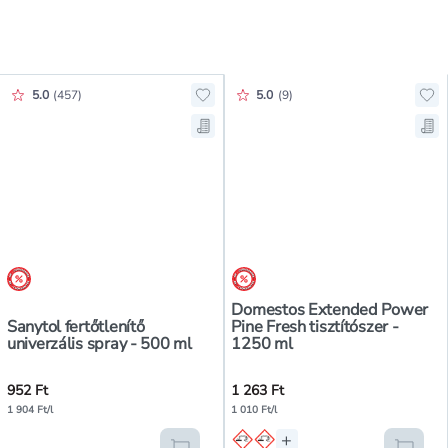
Értékelés pontszáma:
Értékelés pontszáma:
5.0
(
457
)
5.0
(
9
)
Hozzáadás a kedvencekhez, Sanytol
Ho
Mentés a bevásárló listára, Sanyto
Me
árréscsökkentés
árréscsökkentés
Domestos Extended Power
Sanytol fertőtlenítő
Pine Fresh tisztítószer -
univerzális spray - 500 ml
1250 ml
952 Ft
1 263 Ft
1 904 Ft/l
1 010 Ft/l
+