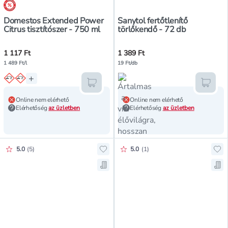
árréscsökkentés
Domestos Extended Power
Sanytol fertőtlenítő
Citrus tisztítószer - 750 ml
törlőkendő - 72 db
1 117 Ft
1 389 Ft
1 489 Ft/l
19 Ft/db
+
Kosárba teszem
Kosár
Online nem elérhető
Online nem elérhető
Elérhetőség
az üzletben
Elérhetőség
az üzletben
Értékelés pontszáma:
Értékelés pontszáma:
5.0
(
5
)
5.0
(
1
)
Hozzáadás a kedvencekhez, Klorid
Ho
Mentés a bevásárló listára, Klorid
Men