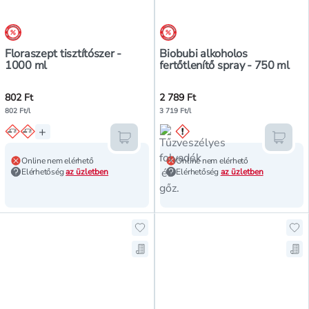
árréscsökkentés
árréscsökkentés
Floraszept tisztítószer -
Biobubi alkoholos
1000 ml
fertőtlenítő spray - 750 ml
802 Ft
2 789 Ft
802 Ft/l
3 719 Ft/l
+
Kosárba teszem
Kosár
Online nem elérhető
Online nem elérhető
Elérhetőség
az üzletben
Elérhetőség
az üzletben
Hozzáadás a kedvencekhez, Presto
Hoz
Mentés a bevásárló listára, Prest
Men