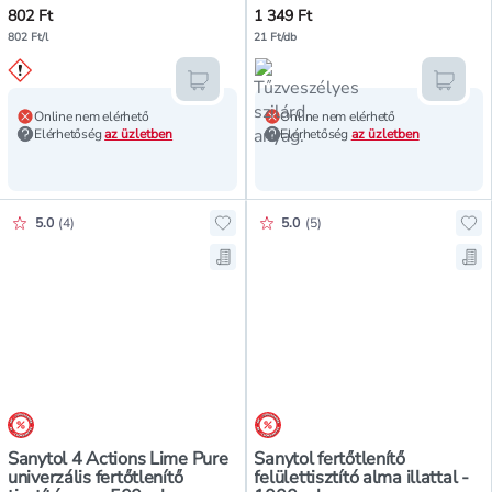
802 Ft
1 349 Ft
802 Ft/l
21 Ft/db
Kosárba teszem
Kosár
Online nem elérhető
Online nem elérhető
Elérhetőség
az üzletben
Elérhetőség
az üzletben
Értékelés pontszáma:
Értékelés pontszáma:
5.0
(
4
)
5.0
(
5
)
Hozzáadás a kedvencekhez, Sanytol
Hoz
Mentés a bevásárló listára, Sanyto
Men
árréscsökkentés
árréscsökkentés
Sanytol 4 Actions Lime Pure
Sanytol fertőtlenítő
univerzális fertőtlenítő
felülettisztító alma illattal -