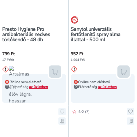
árréscsökkentés
Presto Hygiene Pro
Sanytol univerzális
antibakteriális nedves
fertőtlenítő spray alma
törlőkendő - 48 db
illattal - 500 ml
799 Ft
952 Ft
17 Ft/db
1 904 Ft/l
Kosárba teszem
Kosár
Online nem elérhető
Online nem elérhető
Elérhetőség
az üzletben
Elérhetőség
az üzletben
Értékelés pontszáma:
4.0
(
7
)
Hozzáadás a kedvencekhez, Sanytol 
Hoz
Mentés a bevásárló listára, Sanyto
Men