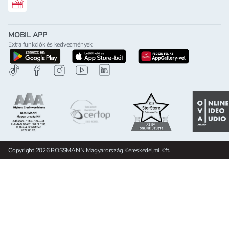
Rossmann ajándékkártya
MOBIL APP
Extra funkciók és kedvezmények
letöltés a google-play-röl
letöltés az app-store-ból
letöltés h
Copyright 2026 ROSSMANN Magyarország Kereskedelmi Kft.