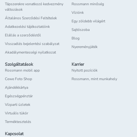
Tápszerekre vonatkozó kedvezmény
Rossmann minőség
változások
Víziónk
Általános Szerződési Feltételek
Egy zöldebb világért
Adatkezelési tájékoztatóink
Sajtószoba
Elállás a szerződéstől
Blog
Visszaélés bejelentési szabályzat
Nyereményjáték
Akadálymentességi nyilatkozat
Szolgáltatások
Karrier
Rossmann mobil app
Nyitott pozíciók
Cewe Foto Shop
Rossmann, mint munkahely
Ajándékkártya
Egészségpénztár
Vízparti üzletek
Virtuális tükör
Terméktesztelés
Kapcsolat