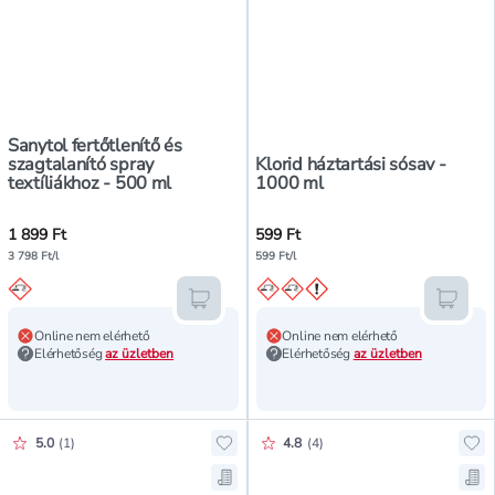
Sanytol fertőtlenítő és
szagtalanító spray
Klorid háztartási sósav -
textíliákhoz - 500 ml
1000 ml
1 899 Ft
599 Ft
3 798 Ft/l
599 Ft/l
Kosárba teszem
Kosár
Online nem elérhető
Online nem elérhető
Elérhetőség
az üzletben
Elérhetőség
az üzletben
Értékelés pontszáma:
Értékelés pontszáma:
5.0
(
1
)
4.8
(
4
)
Hozzáadás a kedvencekhez, Domes
Ho
Mentés a bevásárló listára, Dome
Men