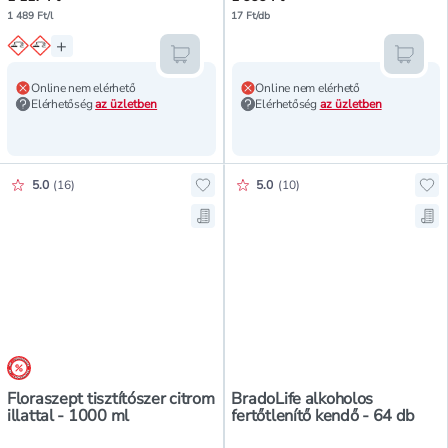
1 489 Ft/l
17 Ft/db
+
Kosárba teszem
Kosár
Online nem elérhető
Online nem elérhető
Elérhetőség
az üzletben
Elérhetőség
az üzletben
Értékelés pontszáma:
Értékelés pontszáma:
5.0
(
16
)
5.0
(
10
)
Hozzáadás a kedvencekhez, Florasze
Hoz
Mentés a bevásárló listára, Florasz
Men
árréscsökkentés
Floraszept tisztítószer citrom
BradoLife alkoholos
illattal - 1000 ml
fertőtlenítő kendő - 64 db