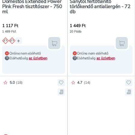
Domestos Extended Power
Sanytol fertőtlenítő
Pink Fresh tisztítószer - 750
törlőkendő antiallergén - 72
ml
db
1 117 Ft
1 449 Ft
1 489 Ft/l
20 Ft/db
+
Kosárba teszem
Kosár
Online nem elérhető
Online nem elérhető
Elérhetőség
az üzletben
Elérhetőség
az üzletben
Értékelés pontszáma:
Értékelés pontszáma:
5.0
(
18
)
4.7
(
14
)
Hozzáadás a kedvencekhez, Domest
Hoz
Mentés a bevásárló listára, Domes
Men