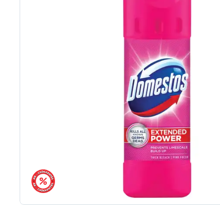
árréscsökkentés