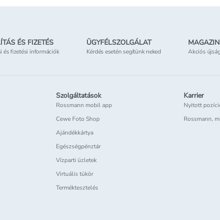
ÍTÁS ÉS FIZETÉS
ÜGYFÉLSZOLGÁLAT
MAGAZIN
si és fizetési információk
Kérdés esetén segítünk neked
Akciós újsá
Szolgáltatások
Karrier
Rossmann mobil app
Nyitott pozíc
Cewe Foto Shop
Rossmann, m
Ajándékkártya
Egészségpénztár
Vízparti üzletek
Virtuális tükör
Terméktesztelés