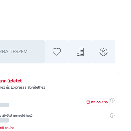
RBA TESZEM
Hozzáadás a kedvencekhez
Hozzáadás a bevásárló l
alert when o
nn üzletet
ez és Expressz átvételhez
Részletek
Részletek
s átvétel nem elérhető
hető online