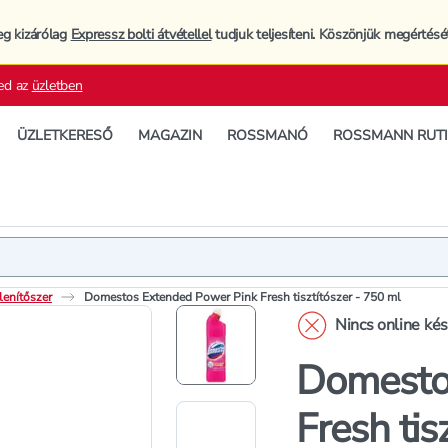
eg kizárólag
Expressz bolti átvétellel
tudjuk teljesíteni. Köszönjük megértésé
ed az
üzletben
ÜZLETKERESŐ
MAGAZIN
ROSSMANÓ
ROSSMANN RUT
Termék
Termékleí
lenítőszer
Domestos Extended Power Pink Fresh tisztítószer - 750 ml
Nincs online ké
Domesto
Fresh tis