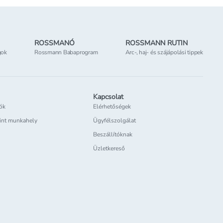
ROSSMANÓ
ROSSMANN RUTIN
gok
Rossmann Babaprogram
Arc-, haj- és szájápolási tippek
Kapcsolat
iók
Elérhetőségek
int munkahely
Ügyfélszolgálat
Beszállítóknak
Üzletkereső