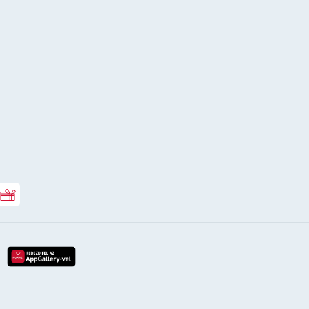
Rossmann ajándékkártya
lay-röl
etöltés az app-store-ból
letöltés huawei app-galery-böl