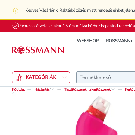
Kedves Vásárlónk! Raktárköltözés miatt rendeléseinket jelenl
Expressz átvétellel akár 1.5 óra múlva kézhez kaphatod rendelés
WEBSHOP
ROSSMANN+
Keresés
KATEGÓRIÁK
Főoldal
Háztartás
Tisztítószerek, takarítószerek
Fertőt