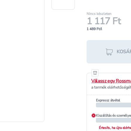
Nincs készleten
1 117 Ft
1 489 Ft/l
KOSÁ
Válassz egy Rossma
a termék elérhetőségéh
Expressz átvétel
Kiszállítás és személye
Értesíts, ha újra elér