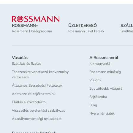
Lábléc
ROSSMANN+
ÜZLETKERESŐ
SZÁLL
Rossmann Hűségprogram
Rossmann üzlet kereső
Szállítá
Vásárlás
A Rossmannról
Szállítás és fizetés
Kik vagyunk?
Tápszerekre vonatkozó kedvezmény
Rossmann minőség
változások
Víziónk
Általános Szerződési Feltételek
Egy zöldebb világért
Adatkezelési tájékoztatóink
Sajtószoba
Elállás a szerződéstől
Blog
Visszaélés bejelentési szabályzat
Nyereményjáték
Akadálymentességi nyilatkozat