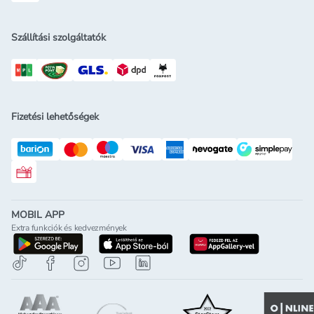
Szállítási szolgáltatók
Fizetési lehetőségek
Rossmann ajándékkártya
MOBIL APP
Extra funkciók és kedvezmények
letöltés a google-play-röl
letöltés az app-store-ból
letöltés h