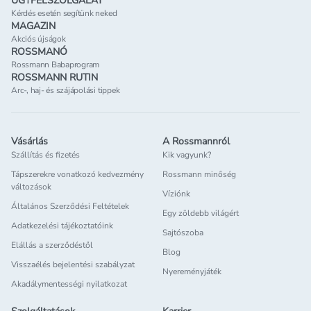
ÜGYFÉLSZOLGÁLAT
Kérdés esetén segítünk neked
MAGAZIN
Akciós újságok
ROSSMANÓ
Rossmann Babaprogram
ROSSMANN RUTIN
Arc-, haj- és szájápolási tippek
Vásárlás
A Rossmannról
Szállítás és fizetés
Kik vagyunk?
Tápszerekre vonatkozó kedvezmény
Rossmann minőség
változások
Víziónk
Általános Szerződési Feltételek
Egy zöldebb világért
Adatkezelési tájékoztatóink
Sajtószoba
Elállás a szerződéstől
Blog
Visszaélés bejelentési szabályzat
Nyereményjáték
Akadálymentességi nyilatkozat