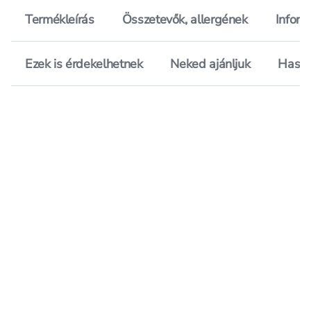
Termékleírás
Összetevők, allergének
Inform
Ezek is érdekelhetnek
Neked ajánljuk
Hason