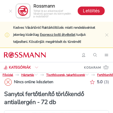
Rossmann
Letöltés
Töltsd le az alkalmazást!
Vásárolj gyorsan és könnyedén
a mobilodról!
Kedves Vásárlónk! Raktárköltözés miatt rendeléseinket
jelenleg kizárólag
Expressz bolti átvétellel
tudjuk
clo
teljesíteni. Köszönjük megértését és türelmét!
Keresés
Belépés
Keresés
Nav
KATEGÓRIÁK
KOSARAM
Főoldal
Háztartás
Tisztítószerek, takarítószerek
Fertőtlenít
Értékelé
Nincs online készleten
5.0
(
3
)
Sanytol fertőtlenítő törlőkendő
antiallergén - 72 db