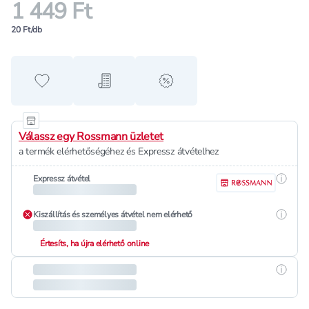
1 449 Ft
20 Ft/db
Hozzáadás a kedvencekhez
Hozzáadás a bevásárló listához
alert when on sale
Válassz egy Rossmann üzletet
a termék elérhetőségéhez és Expressz átvételhez
Részle
Expressz átvétel
Részle
Kiszállítás és személyes átvétel nem elérhető
Értesíts, ha újra elérhető online
Részle