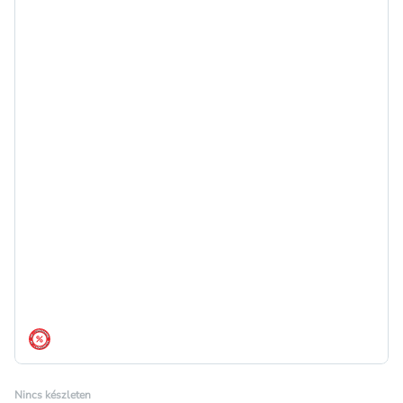
árréscsökkentés
Nincs készleten