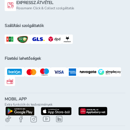
EXPRESSZ ÁTVÉTEL
Rossmann Click & Collect szolgáltatás
Szállítási szolgáltatók
Fizetési lehetőségek
Rossmann ajándékkártya
MOBIL APP
Extra funkciók és kedvezmények
letöltés a google-play-röl
letöltés az app-store-ból
letöltés h