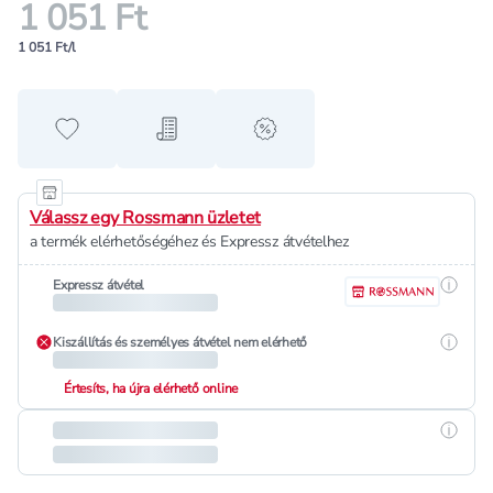
1 051 Ft
1 051 Ft/l
Hozzáadás a kedvencekhez
Hozzáadás a bevásárló listához
alert when on sale
Válassz egy Rossmann üzletet
a termék elérhetőségéhez és Expressz átvételhez
Részle
Expressz átvétel
Részle
Kiszállítás és személyes átvétel nem elérhető
Értesíts, ha újra elérhető online
Részle