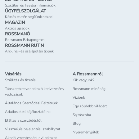
Szállítási és fizetési információk
ÜGYFÉLSZOLGÁLAT
Kérdés esetén segítünk neked
MAGAZIN
Akciós újságok
ROSSMANÓ
Rossmann Babaprogram
ROSSMANN RUTIN
Arc-, haj- és szájápolási tippek
Vásárlás
A Rossmannról
Szállítás és fizetés
Kik vagyunk?
Tápszerekre vonatkozó kedvezmény
Rossmann minőség
változások
Víziónk
Általános Szerződési Feltételek
Egy zöldebb világért
Adatkezelési tájékoztatóink
Sajtószoba
Elállás a szerződéstől
Blog
Visszaélés bejelentési szabályzat
Nyereményjáték
Akadálymentességi nyilatkozat