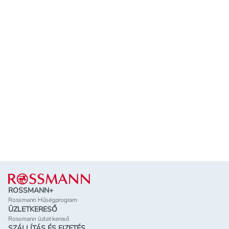
Lábléc
ROSSMANN+
Rossmann Hűségprogram
ÜZLETKERESŐ
Rossmann üzlet kereső
SZÁLLÍTÁS ÉS FIZETÉS