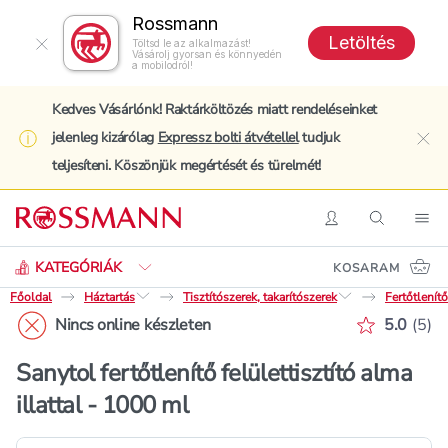
Rossmann
Letöltés
Töltsd le az alkalmazást!
Vásárolj gyorsan és könnyedén
a mobilodról!
Kedves Vásárlónk! Raktárköltözés miatt rendeléseinket
jelenleg kizárólag
Expressz bolti átvétellel
tudjuk
clo
teljesíteni. Köszönjük megértését és türelmét!
Keresés
Belépés
Keresés
Nav
KATEGÓRIÁK
KOSARAM
Főoldal
Háztartás
Tisztítószerek, takarítószerek
Fertőtlenít
Értékelé
Nincs online készleten
5.0
(
5
)
Sanytol fertőtlenítő felülettisztító alma
illattal - 1000 ml