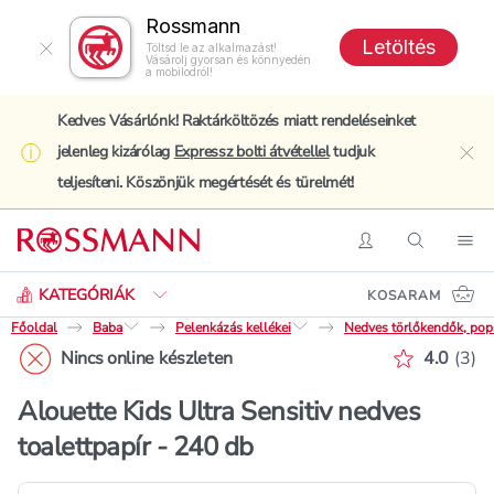
Rossmann
Letöltés
Töltsd le az alkalmazást!
Vásárolj gyorsan és könnyedén
a mobilodról!
Kedves Vásárlónk! Raktárköltözés miatt rendeléseinket
jelenleg kizárólag
Expressz bolti átvétellel
tudjuk
clo
teljesíteni. Köszönjük megértését és türelmét!
Keresés
Belépés
Keresés
Nav
KATEGÓRIÁK
KOSARAM
Főoldal
Baba
Pelenkázás kellékei
Nedves törlőkendők, pop
Értékelé
Nincs online készleten
4.0
(
3
)
Alouette Kids Ultra Sensitiv nedves
toalettpapír - 240 db