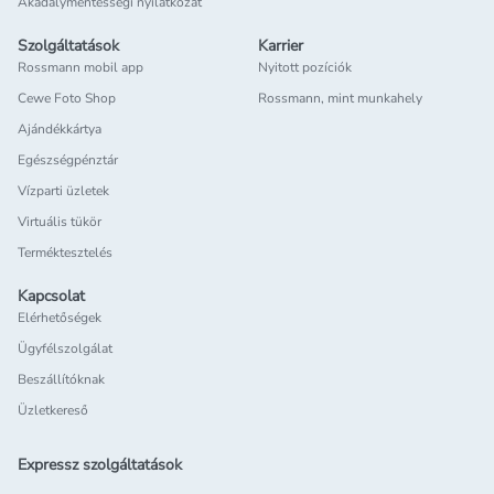
Akadálymentességi nyilatkozat
Szolgáltatások
Karrier
Rossmann mobil app
Nyitott pozíciók
Cewe Foto Shop
Rossmann, mint munkahely
Ajándékkártya
Egészségpénztár
Vízparti üzletek
Virtuális tükör
Terméktesztelés
Kapcsolat
Elérhetőségek
Ügyfélszolgálat
Beszállítóknak
Üzletkereső
Expressz szolgáltatások