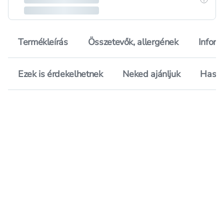
Termékleírás
Összetevők, allergének
Inform
Ezek is érdekelhetnek
Neked ajánljuk
Hason