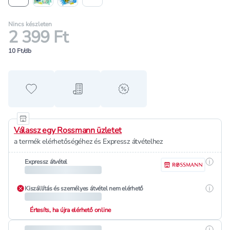
Nincs készleten
2 399 Ft
10 Ft/db
Hozzáadás a kedvencekhez
Hozzáadás a bevásárló listához
alert when on sale
Válassz egy Rossmann üzletet
a termék elérhetőségéhez és Expressz átvételhez
Részle
Expressz átvétel
Részle
Kiszállítás és személyes átvétel nem elérhető
Értesíts, ha újra elérhető online
Részle