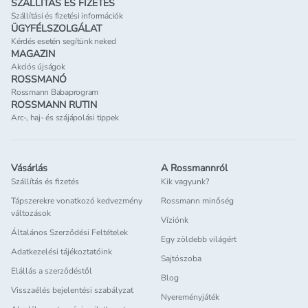
SZÁLLÍTÁS ÉS FIZETÉS
Szállítási és fizetési információk
ÜGYFÉLSZOLGÁLAT
Kérdés esetén segítünk neked
MAGAZIN
Akciós újságok
ROSSMANÓ
Rossmann Babaprogram
ROSSMANN RUTIN
Arc-, haj- és szájápolási tippek
Vásárlás
A Rossmannról
Szállítás és fizetés
Kik vagyunk?
Tápszerekre vonatkozó kedvezmény
Rossmann minőség
változások
Víziónk
Általános Szerződési Feltételek
Egy zöldebb világért
Adatkezelési tájékoztatóink
Sajtószoba
Elállás a szerződéstől
Blog
Visszaélés bejelentési szabályzat
Nyereményjáték