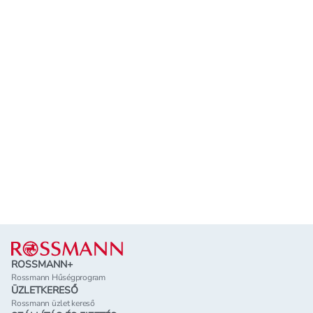
Lábléc
ROSSMANN+
Rossmann Hűségprogram
ÜZLETKERESŐ
Rossmann üzlet kereső