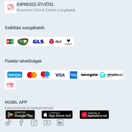
EXPRESSZ ÁTVÉTEL
Rossmann Click & Collect szolgáltatás
Szállítási szolgáltatók
Fizetési lehetőségek
Rossmann ajándékkártya
MOBIL APP
Extra funkciók és kedvezmények
letöltés a google-play-röl
letöltés az app-store-ból
letöltés h