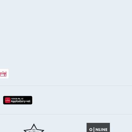
Rossmann ajándékkártya
lay-röl
etöltés az app-store-ból
letöltés huawei app-galery-böl