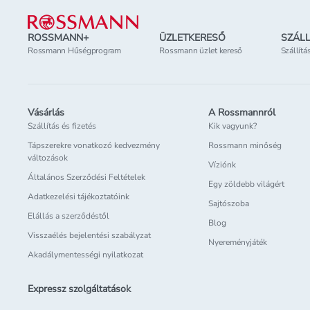
ROSSMANN+
ÜZLETKERESŐ
SZÁLL
Rossmann Hűségprogram
Rossmann üzlet kereső
Szállítá
Vásárlás
A Rossmannról
Szállítás és fizetés
Kik vagyunk?
Tápszerekre vonatkozó kedvezmény
Rossmann minőség
változások
Víziónk
Általános Szerződési Feltételek
Egy zöldebb világért
Adatkezelési tájékoztatóink
Sajtószoba
Elállás a szerződéstől
Blog
Visszaélés bejelentési szabályzat
Nyereményjáték
Akadálymentességi nyilatkozat
Expressz szolgáltatások