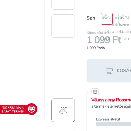
Szín
Nincs készleten
1 099 Ft
1 099 Ft/db
KOSÁ
Válassz egy Rossma
Rossmann saját termék
a termék elérhetőségéh
Expressz átvétel