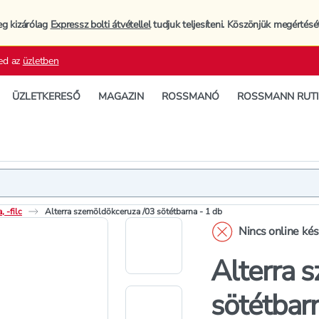
eg kizárólag
Expressz bolti átvétellel
tudjuk teljesíteni. Köszönjük megértésé
ed az
üzletben
ÜZLETKERESŐ
MAGAZIN
ROSSMANÓ
ROSSMANN RUT
Termék
Termékleí
 -filc
Alterra szemöldökceruza /03 sötétbarna - 1 db
Nincs online ké
Alterra 
sötétbar