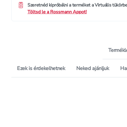
Szeretnéd kipróbálni a terméket a Virtuális tükörb
Töltsd le a Rossmann Appot!
Termékl
Ezek is érdekelhetnek
Neked ajánljuk
Ha
Értékelés pontszáma:
Értékelés pontszá
5.0
3.1
Hozzáadás a kedvencekhez, Mil
Mentés a bevásárló listára, Mi