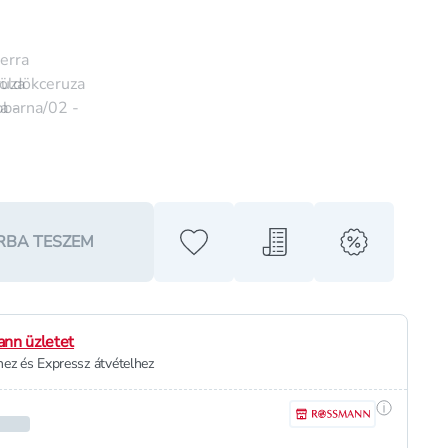
RBA TESZEM
Hozzáadás a kedvencekhez
Hozzáadás a bevásárló l
alert when o
nn üzletet
ez és Expressz átvételhez
Részletek