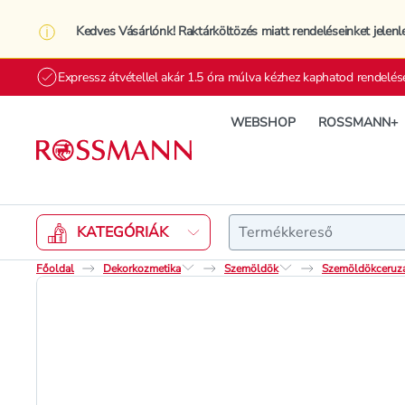
Kedves Vásárlónk! Raktárköltözés miatt rendeléseinket jelenl
Expressz átvétellel akár 1.5 óra múlva kézhez kaphatod rendelés
WEBSHOP
ROSSMANN+
Keresés
KATEGÓRIÁK
Főoldal
Dekorkozmetika
Szemöldök
Szemöldökceruza,