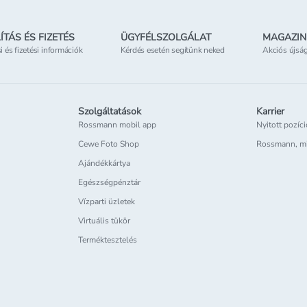
ÍTÁS ÉS FIZETÉS
ÜGYFÉLSZOLGÁLAT
MAGAZIN
si és fizetési információk
Kérdés esetén segítünk neked
Akciós újsá
Szolgáltatások
Karrier
Rossmann mobil app
Nyitott pozíc
Cewe Foto Shop
Rossmann, m
Ajándékkártya
Egészségpénztár
Vízparti üzletek
Virtuális tükör
Terméktesztelés