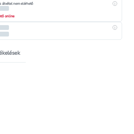
Részletek
s átvétel nem elérhető
hető online
Részletek
tékelések
védőkrém - 100 ml
khez, Babydream fültisztító - 72 db
védőkrém - 100 ml
istára, Babydream fültisztító - 72 db