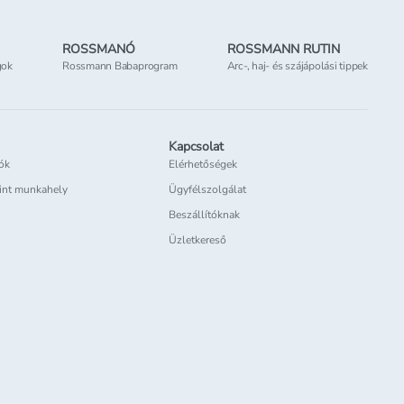
ROSSMANÓ
ROSSMANN RUTIN
gok
Rossmann Babaprogram
Arc-, haj- és szájápolási tippek
Kapcsolat
iók
Elérhetőségek
int munkahely
Ügyfélszolgálat
Beszállítóknak
Üzletkereső