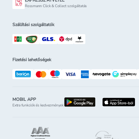
EXPRESSZ ÁTVÉTEL
Rossmann Click & Collect szolgáltatás
Szállítási szolgáltatók
Fizetési lehetőségek
MOBIL APP
letöltés a google-p
l
Extra funkciók és kedvezmények