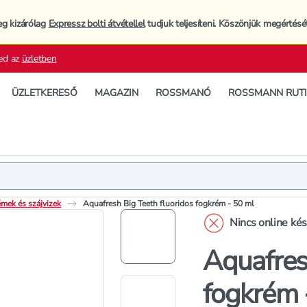
eg kizárólag
Expressz bolti átvétellel
tudjuk teljesíteni. Köszönjük megértésé
ed az
üzletben
ÜZLETKERESŐ
MAGAZIN
ROSSMANÓ
ROSSMANN RUT
Termék
Termékleí
mek és szájvizek
Aquafresh Big Teeth fluoridos fogkrém - 50 ml
Nincs online ké
Aquafres
fogkrém 