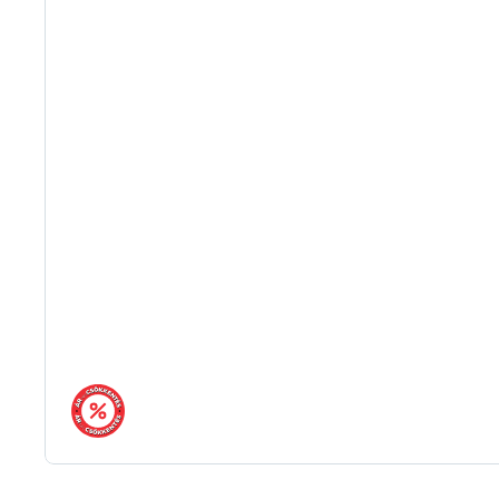
árréscsökkentés