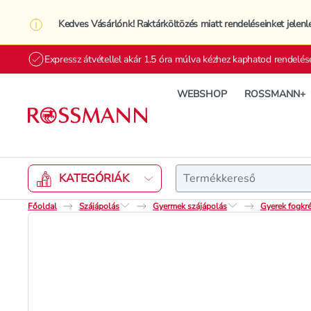
Kedves Vásárlónk! Raktárköltözés miatt rendeléseinket jelenl
Expressz átvétellel akár 1.5 óra múlva kézhez kaphatod rendelés
WEBSHOP
ROSSMANN+
Keresés
KATEGÓRIÁK
Főoldal
Szájápolás
Gyermek szájápolás
Gyerek fogkré