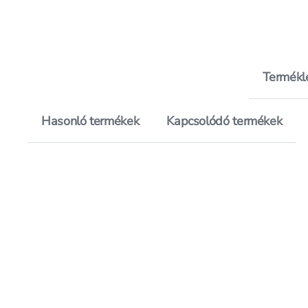
Termékl
Hasonló termékek
Kapcsolódó termékek
Hozzáadás a kedvencekhez, Va
Mentés a bevásárló listára, V
árréscsökkentés
árréscsökkentés