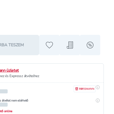
RBA TESZEM
Hozzáadás a kedvencekhez
Hozzáadás a bevásárló l
alert when o
nn üzletet
ez és Expressz átvételhez
Részletek
Részletek
s átvétel nem elérhető
hető online