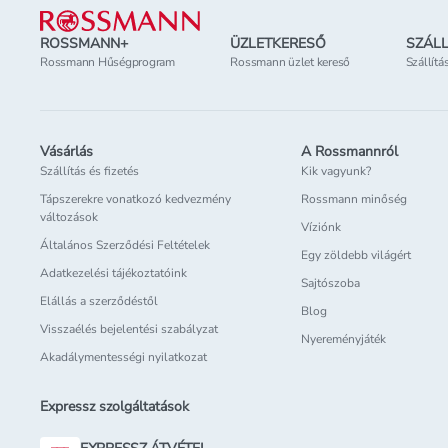
ROSSMANN+
ÜZLETKERESŐ
SZÁLL
Rossmann Hűségprogram
Rossmann üzlet kereső
Szállítá
Vásárlás
A Rossmannról
Szállítás és fizetés
Kik vagyunk?
Tápszerekre vonatkozó kedvezmény
Rossmann minőség
változások
Víziónk
Általános Szerződési Feltételek
Egy zöldebb világért
Adatkezelési tájékoztatóink
Sajtószoba
Elállás a szerződéstől
Blog
Visszaélés bejelentési szabályzat
Nyereményjáték
Akadálymentességi nyilatkozat
Expressz szolgáltatások