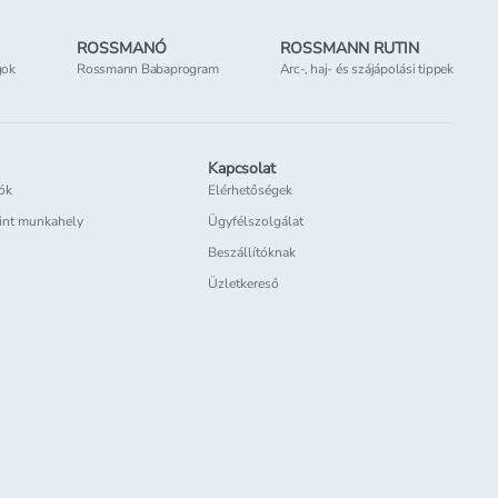
ROSSMANÓ
ROSSMANN RUTIN
gok
Rossmann Babaprogram
Arc-, haj- és szájápolási tippek
Kapcsolat
iók
Elérhetőségek
int munkahely
Ügyfélszolgálat
Beszállítóknak
Üzletkereső