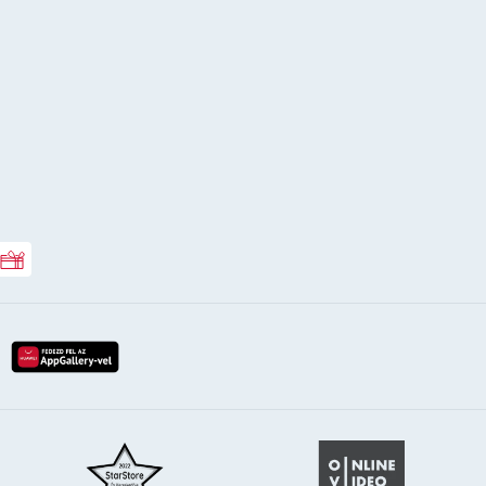
Rossmann ajándékkártya
lay-röl
etöltés az app-store-ból
letöltés huawei app-galery-böl