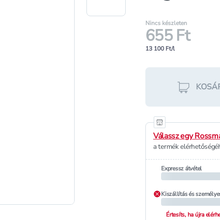
Nincs készleten
655 Ft
13 100 Ft/l
KOSÁ
Válassz egy Rossma
a termék elérhetőségéh
Expressz átvétel
Kiszállítás és személye
Értesíts, ha újra elér