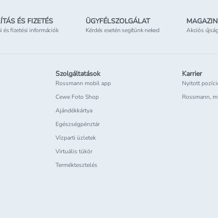
ÍTÁS ÉS FIZETÉS
ÜGYFÉLSZOLGÁLAT
MAGAZIN
si és fizetési információk
Kérdés esetén segítünk neked
Akciós újsá
Szolgáltatások
Karrier
Rossmann mobil app
Nyitott pozíc
Cewe Foto Shop
Rossmann, m
Ajándékkártya
Egészségpénztár
Vízparti üzletek
Virtuális tükör
Terméktesztelés