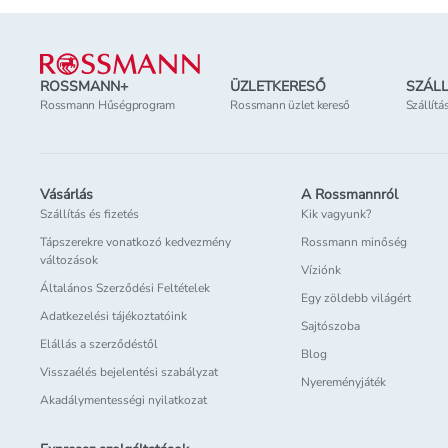
Lábléc
ROSSMANN+
ÜZLETKERESŐ
SZÁLL
Rossmann Hűségprogram
Rossmann üzlet kereső
Szállítá
Vásárlás
A Rossmannról
Szállítás és fizetés
Kik vagyunk?
Tápszerekre vonatkozó kedvezmény
Rossmann minőség
változások
Víziónk
Általános Szerződési Feltételek
Egy zöldebb világért
Adatkezelési tájékoztatóink
Sajtószoba
Elállás a szerződéstől
Blog
Visszaélés bejelentési szabályzat
Nyereményjáték
Akadálymentességi nyilatkozat