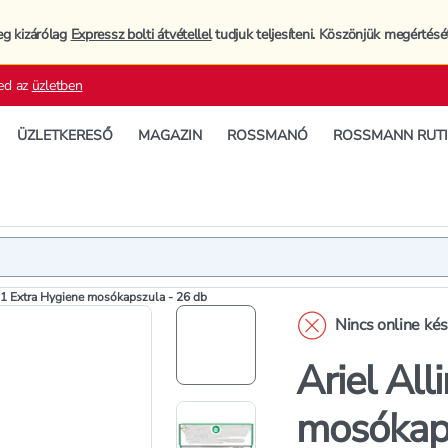
eg kizárólag
Expressz bolti átvétellel
tudjuk teljesíteni. Köszönjük megértésé
ed az
üzletben
ÜZLETKERESŐ
MAGAZIN
ROSSMANÓ
ROSSMANN RUT
Termék
Termékleí
n1 Extra Hygiene mosókapszula - 26 db
Nincs online ké
Ariel All
mosókaps