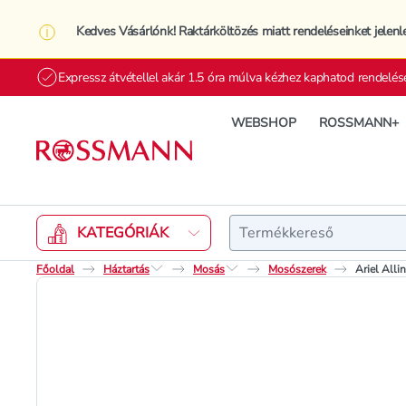
Kedves Vásárlónk! Raktárköltözés miatt rendeléseinket jelenl
Expressz átvétellel akár 1.5 óra múlva kézhez kaphatod rendelés
WEBSHOP
ROSSMANN+
Keresés
KATEGÓRIÁK
Főoldal
Háztartás
Mosás
Mosószerek
Ariel Alli