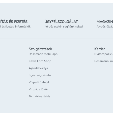
ÍTÁS ÉS FIZETÉS
ÜGYFÉLSZOLGÁLAT
MAGAZIN
si és fizetési információk
Kérdés esetén segítünk neked
Akciós újsá
Szolgáltatások
Karrier
Rossmann mobil app
Nyitott pozíc
Cewe Foto Shop
Rossmann, m
Ajándékkártya
Egészségpénztár
Vízparti üzletek
Virtuális tükör
Terméktesztelés