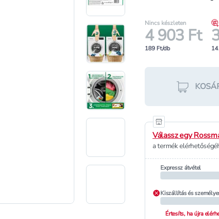
Nincs készleten
4 903 Ft
3
189 Ft/db
14
KOSÁ
Válassz egy Rossma
a termék elérhetőségéh
Expressz átvétel
Kiszállítás és személye
Értesíts, ha újra elér