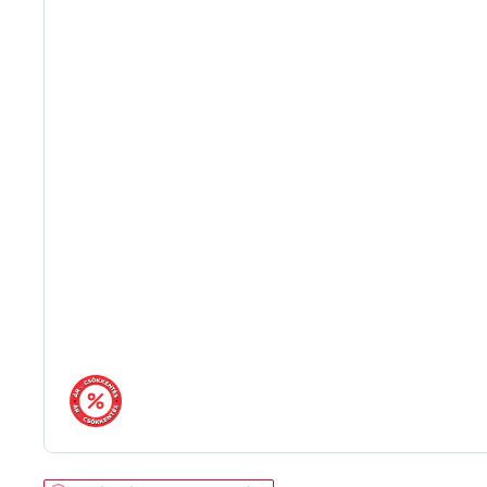
árréscsökkentés