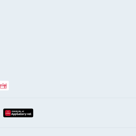
Rossmann ajándékkártya
lay-röl
etöltés az app-store-ból
letöltés huawei app-galery-böl