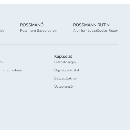
ROSSMANÓ
ROSSMANN RUTIN
gok
Rossmann Babaprogram
Arc-, haj- és szájápolási tippek
Kapcsolat
iók
Elérhetőségek
int munkahely
Ügyfélszolgálat
Beszállítóknak
Üzletkereső