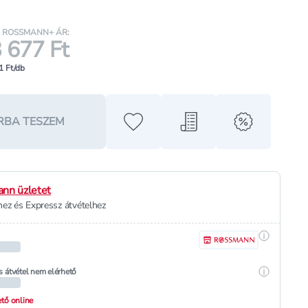
ROSSMANN+ ÁR:
 677 Ft
1 Ft/db
RBA TESZEM
Hozzáadás a kedvencekhez
Hozzáadás a bevásárló l
alert when o
nn üzletet
ez és Expressz átvételhez
Részletek
Részletek
s átvétel nem elérhető
hető online