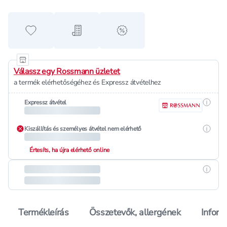
Hozzáadás a kedvencekhez
Hozzáadás a bevásárló listához
alert when on sale
Válassz egy Rossmann üzletet
a termék elérhetőségéhez és Expressz átvételhez
Részle
Expressz átvétel
Részle
Kiszállítás és személyes átvétel nem elérhető
Értesíts, ha újra elérhető online
Részle
Termékleírás
Összetevők, allergének
Inform