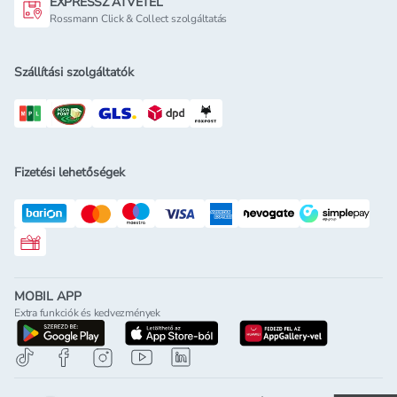
EXPRESSZ ÁTVÉTEL
Rossmann Click & Collect szolgáltatás
Szállítási szolgáltatók
Fizetési lehetőségek
Rossmann ajándékkártya
MOBIL APP
Extra funkciók és kedvezmények
letöltés a google-play-röl
letöltés az app-store-ból
letöltés h