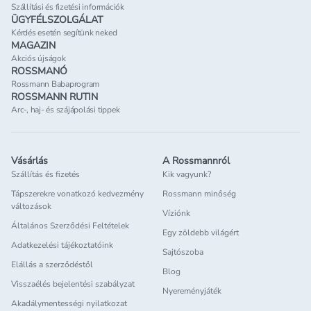
Szállítási és fizetési információk
ÜGYFÉLSZOLGÁLAT
Kérdés esetén segítünk neked
MAGAZIN
Akciós újságok
ROSSMANÓ
Rossmann Babaprogram
ROSSMANN RUTIN
Arc-, haj- és szájápolási tippek
Vásárlás
A Rossmannról
Szállítás és fizetés
Kik vagyunk?
Tápszerekre vonatkozó kedvezmény
Rossmann minőség
változások
Víziónk
Általános Szerződési Feltételek
Egy zöldebb világért
Adatkezelési tájékoztatóink
Sajtószoba
Elállás a szerződéstől
Blog
Visszaélés bejelentési szabályzat
Nyereményjáték
Akadálymentességi nyilatkozat