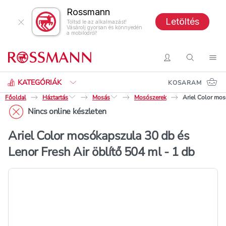
Rossmann
Letöltés
Töltsd le az alkalmazást!
Vásárolj gyorsan és könnyedén
a mobilodról!
Keresés
Belépés
Keresés
Nav
KATEGÓRIÁK
KOSARAM
Főoldal
Háztartás
Mosás
Mosószerek
Ariel Color mos
Nincs online készleten
Ariel Color mosókapszula 30 db és
Lenor Fresh Air öblítő 504 ml - 1 db