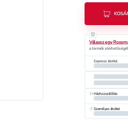
KOSÁ
Válassz egy Rossma
a termék elérhetőségéh
Expressz átvétel
Házhozszállítás
Személyes átvétel