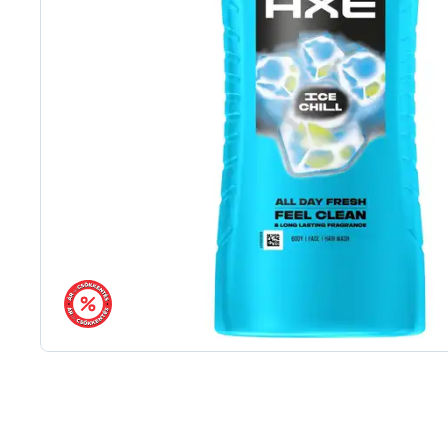
árréscsökkentés