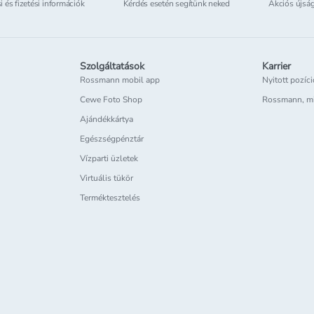
si és fizetési információk
Kérdés esetén segítünk neked
Akciós újsá
Szolgáltatások
Karrier
Rossmann mobil app
Nyitott pozíc
Cewe Foto Shop
Rossmann, m
Ajándékkártya
Egészségpénztár
Vízparti üzletek
Virtuális tükör
Terméktesztelés