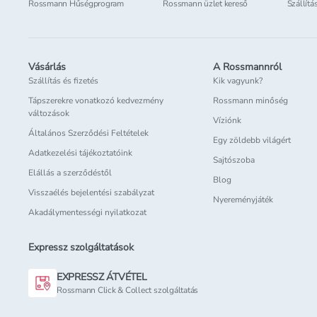
Rossmann Hűségprogram
Rossmann üzlet kereső
Szállítá
Vásárlás
A Rossmannról
Szállítás és fizetés
Kik vagyunk?
Tápszerekre vonatkozó kedvezmény
Rossmann minőség
változások
Víziónk
Általános Szerződési Feltételek
Egy zöldebb világért
Adatkezelési tájékoztatóink
Sajtószoba
Elállás a szerződéstől
Blog
Visszaélés bejelentési szabályzat
Nyereményjáték
Akadálymentességi nyilatkozat
Expressz szolgáltatások
EXPRESSZ ÁTVÉTEL
Rossmann Click & Collect szolgáltatás