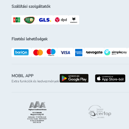
Szállítási szolgáltatók
Fizetési lehetőségek
MOBIL APP
letöltés a google-p
l
Extra funkciók és kedvezmények