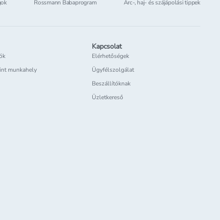
gok
Rossmann Babaprogram
Arc-, haj- és szájápolási tippek
Kapcsolat
iók
Elérhetőségek
int munkahely
Ügyfélszolgálat
Beszállítóknak
Üzletkereső