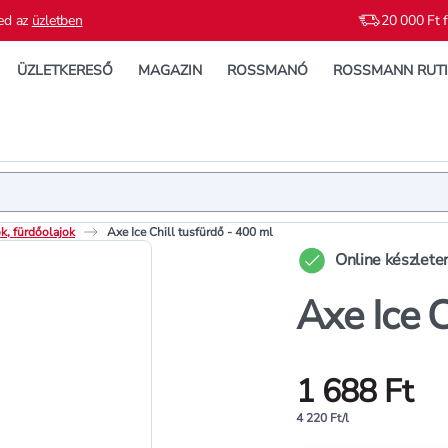
ed az
üzletben
20 000 Ft f
ÜZLETKERESŐ
MAGAZIN
ROSSMANÓ
ROSSMANN RUT
Termék
Termékleí
k, fürdőolajok
Axe Ice Chill tusfürdő - 400 ml
Online készlete
Axe Ice C
1 688 Ft
4 220 Ft/l