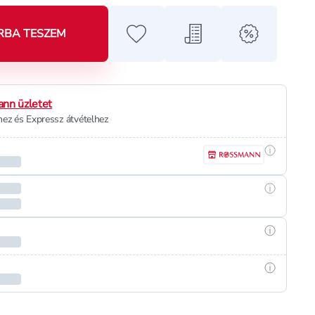
RBA TESZEM
Hozzáadás a kedvencekhez
Hozzáadás a bevásárló l
alert when o
nn üzletet
ez és Expressz átvételhez
Részletek
Részletek
Részletek
Részletek