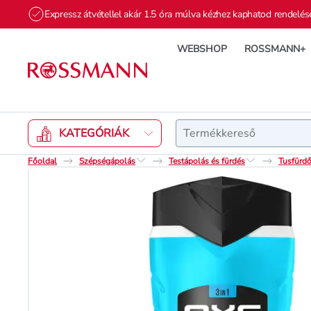
Expressz átvétellel akár 1.5 óra múlva kézhez kaphatod rendelés
WEBSHOP
ROSSMANN+
Keresés
KATEGÓRIÁK
Főoldal
Szépségápolás
Testápolás és fürdés
Tusfürdő