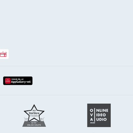
Rossmann ajándékkártya
lay-röl
etöltés az app-store-ból
letöltés huawei app-galery-böl