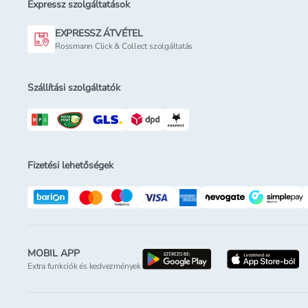
Expressz szolgáltatások
EXPRESSZ ÁTVÉTEL
Rossmann Click & Collect szolgáltatás
Szállítási szolgáltatók
Fizetési lehetőségek
MOBIL APP
letöltés a google-p
l
Extra funkciók és kedvezmények