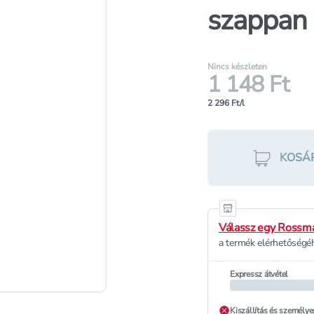
szappan 
Nincs készleten
1 148 Ft
2 296 Ft/l
KOSÁ
Válassz egy Rossma
a termék elérhetőségéh
Expressz átvétel
Kiszállítás és személye