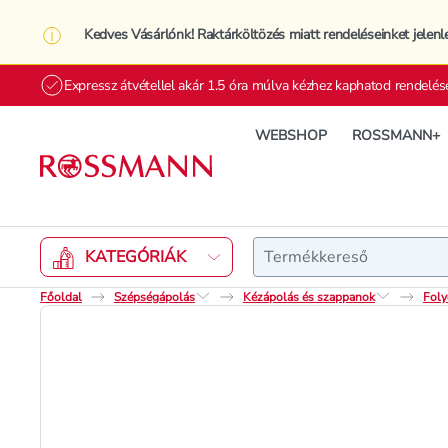
Kedves Vásárlónk! Raktárköltözés miatt rendeléseinket jelenl
Expressz átvétellel akár 1.5 óra múlva kézhez kaphatod rendelés
WEBSHOP
ROSSMANN+
Keresés
KATEGÓRIÁK
Főoldal
Szépségápolás
Kézápolás és szappanok
Foly