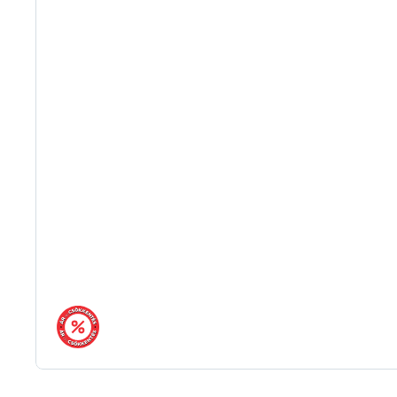
árréscsökkentés