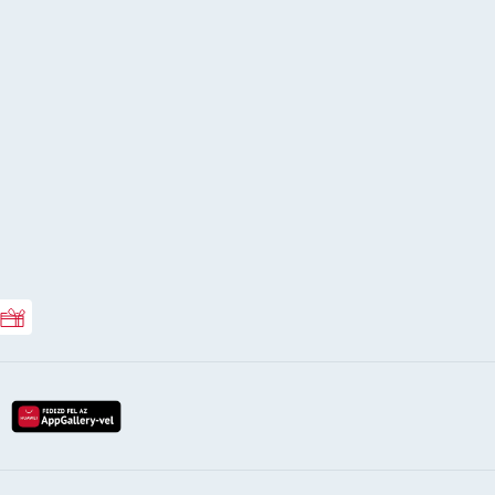
Rossmann ajándékkártya
lay-röl
etöltés az app-store-ból
letöltés huawei app-galery-böl