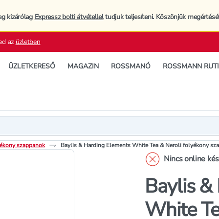
eg kizárólag
Expressz bolti átvétellel
tudjuk teljesíteni. Köszönjük megértésé
ed az
üzletben
ÜZLETKERESŐ
MAGAZIN
ROSSMANÓ
ROSSMANN RUT
Termék
Termékleí
ékony szappanok
Baylis & Harding Elements White Tea & Neroli folyékony sz
Nincs online ké
Baylis &
White Te