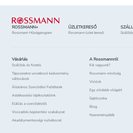
Lábléc
ROSSMANN+
ÜZLETKERESŐ
SZÁLL
Rossmann Hűségprogram
Rossmann üzlet kereső
Szállítá
Vásárlás
A Rossmannról
Szállítás és fizetés
Kik vagyunk?
Tápszerekre vonatkozó kedvezmény
Rossmann minőség
változások
Víziónk
Általános Szerződési Feltételek
Egy zöldebb világért
Adatkezelési tájékoztatóink
Sajtószoba
Elállás a szerződéstől
Blog
Visszaélés bejelentési szabályzat
Nyereményjáték
Akadálymentességi nyilatkozat