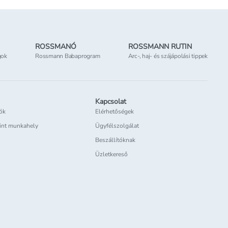
ROSSMANÓ
ROSSMANN RUTIN
gok
Rossmann Babaprogram
Arc-, haj- és szájápolási tippek
Kapcsolat
iók
Elérhetőségek
int munkahely
Ügyfélszolgálat
Beszállítóknak
Üzletkereső