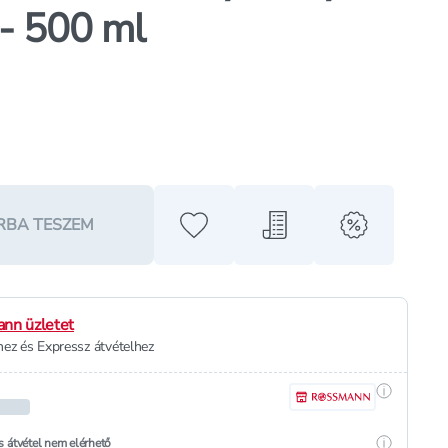
- 500 ml
RBA TESZEM
Hozzáadás a kedvencekhez
Hozzáadás a bevásárló l
alert when o
nn üzletet
ez és Expressz átvételhez
Részletek
Részletek
s átvétel nem elérhető