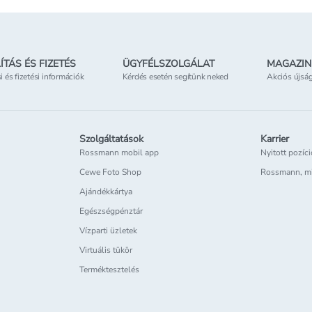
ÍTÁS ÉS FIZETÉS
ÜGYFÉLSZOLGÁLAT
MAGAZIN
si és fizetési információk
Kérdés esetén segítünk neked
Akciós újsá
Szolgáltatások
Karrier
Rossmann mobil app
Nyitott pozíc
Cewe Foto Shop
Rossmann, m
Ajándékkártya
Egészségpénztár
Vízparti üzletek
Virtuális tükör
Terméktesztelés