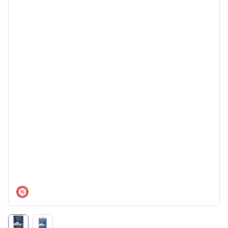
árréscsökkentés