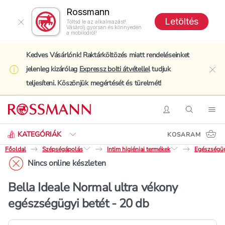
Rossmann
Letöltés
Töltsd le az alkalmazást!
Vásárolj gyorsan és könnyedén
a mobilodról!
Kedves Vásárlónk! Raktárköltözés miatt rendeléseinket
jelenleg kizárólag
Expressz bolti átvétellel
tudjuk
clo
teljesíteni. Köszönjük megértését és türelmét!
Keresés
Belépés
Keresés
Nav
KATEGÓRIÁK
KOSARAM
Főoldal
Szépségápolás
Intim higiéniai termékek
Egészségüg
Nincs online készleten
Bella Ideale Normal ultra vékony
egészségügyi betét - 20 db