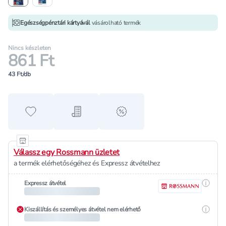
Egészségpénztári kártyávál
vásárolható termék
Nincs készleten
861 Ft
43 Ft/db
Hozzáadás a kedvencekhez
Hozzáadás a bevásárló listához
alert when on sale
Válassz egy Rossmann üzletet
a termék elérhetőségéhez és Expressz átvételhez
Részle
Expressz átvétel
Részle
Kiszállítás és személyes átvétel nem elérhető