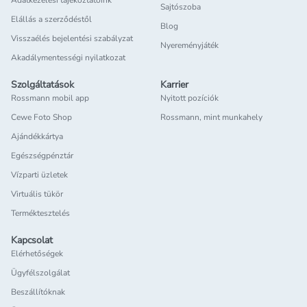
Adatkezelési tájékoztatóink
Sajtószoba
Elállás a szerződéstől
Blog
Visszaélés bejelentési szabályzat
Nyereményjáték
Akadálymentességi nyilatkozat
Szolgáltatások
Karrier
Rossmann mobil app
Nyitott pozíciók
Cewe Foto Shop
Rossmann, mint munkahely
Ajándékkártya
Egészségpénztár
Vízparti üzletek
Virtuális tükör
Terméktesztelés
Kapcsolat
Elérhetőségek
Ügyfélszolgálat
Beszállítóknak