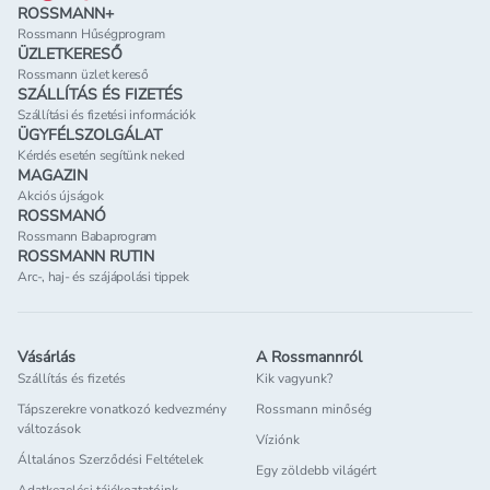
ROSSMANN+
Rossmann Hűségprogram
ÜZLETKERESŐ
Rossmann üzlet kereső
SZÁLLÍTÁS ÉS FIZETÉS
Szállítási és fizetési információk
ÜGYFÉLSZOLGÁLAT
Kérdés esetén segítünk neked
MAGAZIN
Akciós újságok
ROSSMANÓ
Rossmann Babaprogram
ROSSMANN RUTIN
Arc-, haj- és szájápolási tippek
Vásárlás
A Rossmannról
Szállítás és fizetés
Kik vagyunk?
Tápszerekre vonatkozó kedvezmény
Rossmann minőség
változások
Víziónk
Általános Szerződési Feltételek
Egy zöldebb világért