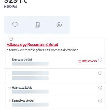
929 Ft
9 290 Ft/l
Hozzáadás a kedvencekhez
Hozzáadás a bevásárló listához
alert when on sale
Válassz egy Rossmann üzletet
a termék elérhetőségéhez és Expressz átvételhez
Részle
Expressz átvétel
Részle
Részle
Házhozszállítás
Részle
Személyes átvétel