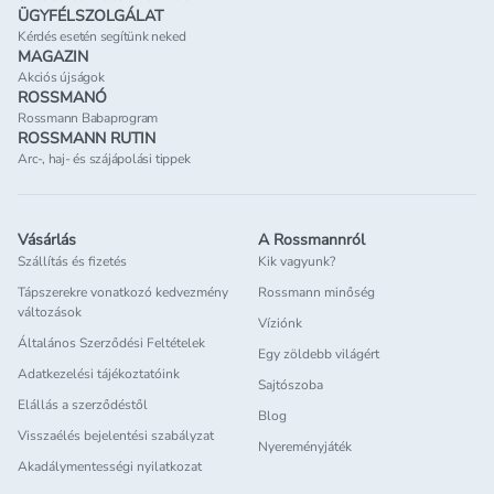
ÜGYFÉLSZOLGÁLAT
Kérdés esetén segítünk neked
MAGAZIN
Akciós újságok
ROSSMANÓ
Rossmann Babaprogram
ROSSMANN RUTIN
Arc-, haj- és szájápolási tippek
Vásárlás
A Rossmannról
Szállítás és fizetés
Kik vagyunk?
Tápszerekre vonatkozó kedvezmény
Rossmann minőség
változások
Víziónk
Általános Szerződési Feltételek
Egy zöldebb világért
Adatkezelési tájékoztatóink
Sajtószoba
Elállás a szerződéstől
Blog
Visszaélés bejelentési szabályzat
Nyereményjáték
Akadálymentességi nyilatkozat