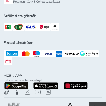
Rossmann Click & Collect szolgáltatás
Szállítási szolgáltatók
Fizetési lehetőségek
Rossmann ajándékkártya
MOBIL APP
Extra funkciók és kedvezmények
letöltés a google-play-röl
letöltés az app-store-ból
letöltés h