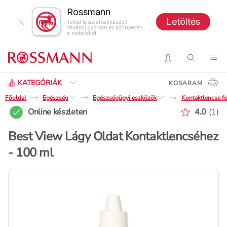
Rossmann
Letöltés
Töltsd le az alkalmazást!
Vásárolj gyorsan és könnyedén
a mobilodról!
Keresés
Belépés
Keresés
Nav
KATEGÓRIÁK
KOSARAM
Főoldal
Egészség
Egészségügyi eszközök
Kontaktlencse fo
Értékelé
Online készleten
4.0
(
1
)
Best View Lágy Oldat Kontaktlencséhez
- 100 ml