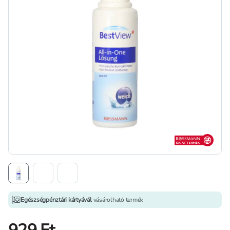
Rossmann sajá
Egészségpénztári kártyávál
vásárolható termék