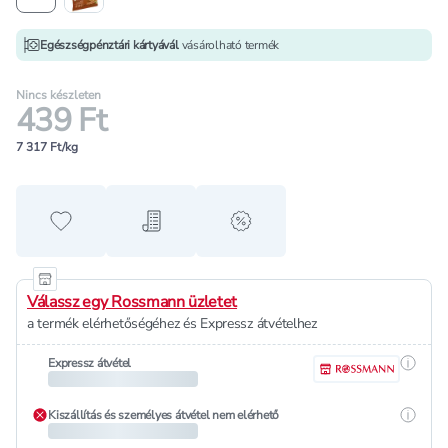
Egészségpénztári kártyávál
vásárolható termék
Nincs készleten
439 Ft
7 317 Ft/kg
Hozzáadás a kedvencekhez
Hozzáadás a bevásárló listához
alert when on sale
Válassz egy Rossmann üzletet
a termék elérhetőségéhez és Expressz átvételhez
Részle
Expressz átvétel
Részle
Kiszállítás és személyes átvétel nem elérhető