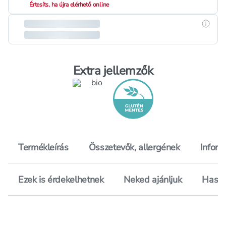
Értesíts, ha újra elérhető online
Részle
Extra jellemzők
Termékleírás
Összetevők, allergének
Inform
Ezek is érdekelhetnek
Neked ajánljuk
Hason