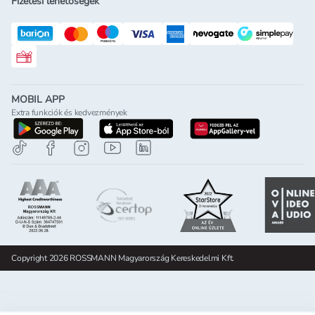
Fizetési lehetőségek
Rossmann ajándékkártya
MOBIL APP
Extra funkciók és kedvezmények
letöltés a google-play-röl
letöltés az app-store-ból
letöltés h
Copyright 2026 ROSSMANN Magyarország Kereskedelmi Kft.