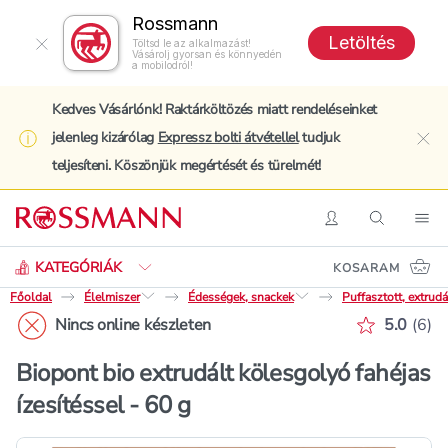
Rossmann
Letöltés
Töltsd le az alkalmazást!
Vásárolj gyorsan és könnyedén
a mobilodról!
Kedves Vásárlónk! Raktárköltözés miatt rendeléseinket
jelenleg kizárólag
Expressz bolti átvétellel
tudjuk
clo
teljesíteni. Köszönjük megértését és türelmét!
Keresés
Belépés
Keresés
Nav
KATEGÓRIÁK
KOSARAM
Főoldal
Élelmiszer
Édességek, snackek
Puffasztott, extrud
Értékelé
Nincs online készleten
5.0
(
6
)
Biopont bio extrudált kölesgolyó fahéjas
ízesítéssel - 60 g