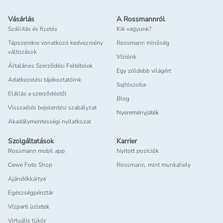
Vásárlás
A Rossmannról
Szállítás és fizetés
Kik vagyunk?
Tápszerekre vonatkozó kedvezmény
Rossmann minőség
változások
Víziónk
Általános Szerződési Feltételek
Egy zöldebb világért
Adatkezelési tájékoztatóink
Sajtószoba
Elállás a szerződéstől
Blog
Visszaélés bejelentési szabályzat
Nyereményjáték
Akadálymentességi nyilatkozat
Szolgáltatások
Karrier
Rossmann mobil app
Nyitott pozíciók
Cewe Foto Shop
Rossmann, mint munkahely
Ajándékkártya
Egészségpénztár
Vízparti üzletek
Virtuális tükör