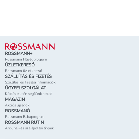
Lábléc
ROSSMANN+
Rossmann Hűségprogram
ÜZLETKERESŐ
Rossmann üzlet kereső
SZÁLLÍTÁS ÉS FIZETÉS
Szállítási és fizetési információk
ÜGYFÉLSZOLGÁLAT
Kérdés esetén segítünk neked
MAGAZIN
Akciós újságok
ROSSMANÓ
Rossmann Babaprogram
ROSSMANN RUTIN
Arc-, haj- és szájápolási tippek