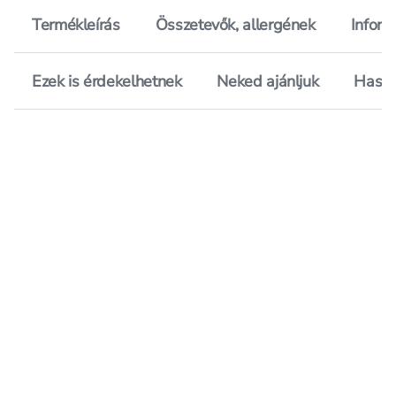
Termékleírás
Összetevők, allergének
Inform
Ezek is érdekelhetnek
Neked ajánljuk
Hason