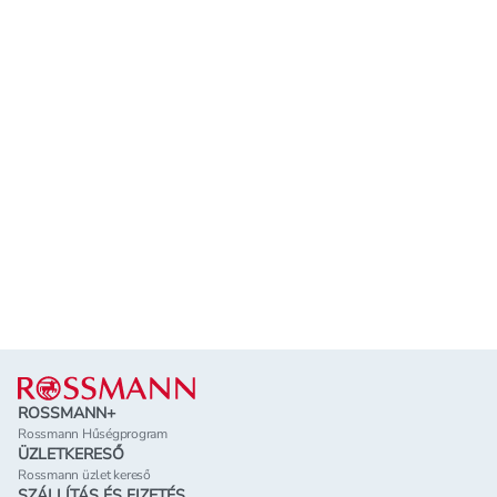
Lábléc
ROSSMANN+
Rossmann Hűségprogram
ÜZLETKERESŐ
Rossmann üzlet kereső
SZÁLLÍTÁS ÉS FIZETÉS