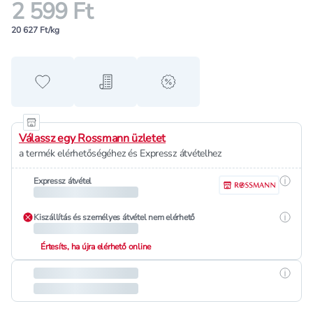
2 599 Ft
20 627 Ft/kg
Hozzáadás a kedvencekhez
Hozzáadás a bevásárló listához
alert when on sale
Válassz egy Rossmann üzletet
a termék elérhetőségéhez és Expressz átvételhez
Részle
Expressz átvétel
Részle
Kiszállítás és személyes átvétel nem elérhető
Értesíts, ha újra elérhető online
Részle