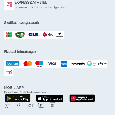
EXPRESSZ ÁTVÉTEL
Rossmann Click & Collect szolgáltatás
Szállítási szolgáltatók
Fizetési lehetőségek
Rossmann ajándékkártya
MOBIL APP
Extra funkciók és kedvezmények
letöltés a google-play-röl
letöltés az app-store-ból
letöltés h