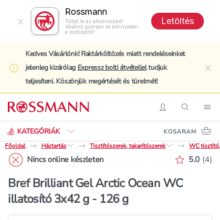
Rossmann
Letöltés
Töltsd le az alkalmazást!
Vásárolj gyorsan és könnyedén
a mobilodról!
Kedves Vásárlónk! Raktárköltözés miatt rendeléseinket
jelenleg kizárólag
Expressz bolti átvétellel
tudjuk
clo
teljesíteni. Köszönjük megértését és türelmét!
Keresés
Belépés
Keresés
Nav
KATEGÓRIÁK
KOSARAM
Főoldal
Háztartás
Tisztítószerek, takarítószerek
WC tisztító
Értékelé
Nincs online készleten
5.0
(
4
)
Bref Brilliant Gel Arctic Ocean WC
illatosító 3x42 g - 126 g