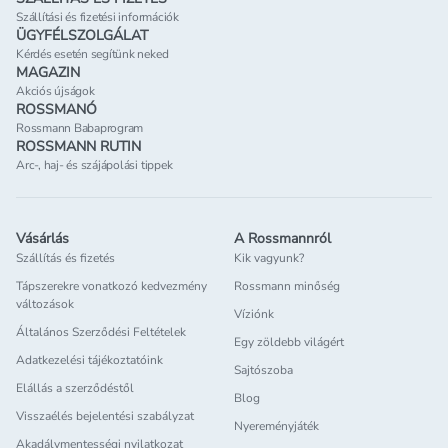
Szállítási és fizetési információk
ÜGYFÉLSZOLGÁLAT
Kérdés esetén segítünk neked
MAGAZIN
Akciós újságok
ROSSMANÓ
Rossmann Babaprogram
ROSSMANN RUTIN
Arc-, haj- és szájápolási tippek
Vásárlás
A Rossmannról
Szállítás és fizetés
Kik vagyunk?
Tápszerekre vonatkozó kedvezmény
Rossmann minőség
változások
Víziónk
Általános Szerződési Feltételek
Egy zöldebb világért
Adatkezelési tájékoztatóink
Sajtószoba
Elállás a szerződéstől
Blog
Visszaélés bejelentési szabályzat
Nyereményjáték
Akadálymentességi nyilatkozat