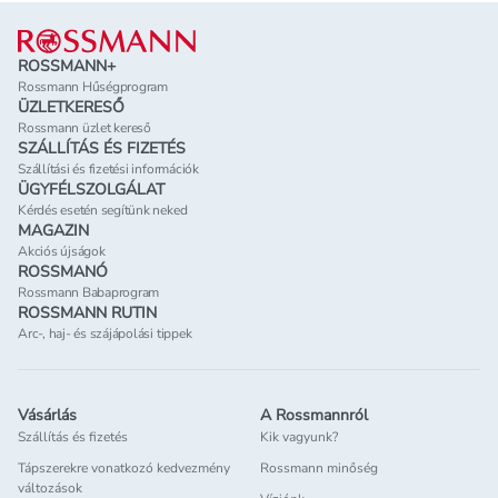
Lábléc
ROSSMANN+
Rossmann Hűségprogram
ÜZLETKERESŐ
Rossmann üzlet kereső
SZÁLLÍTÁS ÉS FIZETÉS
Szállítási és fizetési információk
ÜGYFÉLSZOLGÁLAT
Kérdés esetén segítünk neked
MAGAZIN
Akciós újságok
ROSSMANÓ
Rossmann Babaprogram
ROSSMANN RUTIN
Arc-, haj- és szájápolási tippek
Vásárlás
A Rossmannról
Szállítás és fizetés
Kik vagyunk?
Tápszerekre vonatkozó kedvezmény
Rossmann minőség
változások