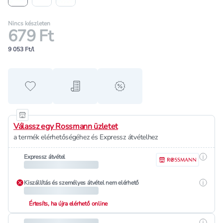
Nincs készleten
679 Ft
9 053 Ft/l
Hozzáadás a kedvencekhez
Hozzáadás a bevásárló listához
alert when on sale
Válassz egy Rossmann üzletet
a termék elérhetőségéhez és Expressz átvételhez
Részle
Expressz átvétel
Részle
Kiszállítás és személyes átvétel nem elérhető
Értesíts, ha újra elérhető online
Részle