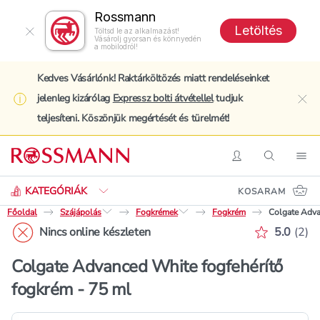
Rossmann
Letöltés
Töltsd le az alkalmazást!
Vásárolj gyorsan és könnyedén
a mobilodról!
Kedves Vásárlónk! Raktárköltözés miatt rendeléseinket
jelenleg kizárólag
Expressz bolti átvétellel
tudjuk
clo
teljesíteni. Köszönjük megértését és türelmét!
Keresés
Belépés
Keresés
Nav
KATEGÓRIÁK
KOSARAM
Főoldal
Szájápolás
Fogkrémek
Fogkrém
Colgate Adva
Értékelé
Nincs online készleten
5.0
(
2
)
Colgate Advanced White fogfehérítő
fogkrém - 75 ml