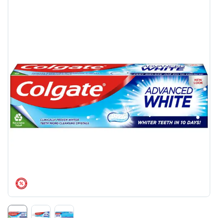
árréscsökkentés