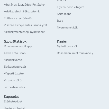
Víziónk
Általános Szerződési Feltételek
Egy zöldebb világért
Adatkezelési tájékoztatóink
Sajtószoba
Elállás a szerződéstől
Blog
Visszaélés bejelentési szabályzat
Nyereményjáték
Akadálymentességi nyilatkozat
Szolgáltatások
Karrier
Rossmann mobil app
Nyitott pozíciók
Cewe Foto Shop
Rossmann, mint munkahely
Ajándékkártya
Egészségpénztár
Vízparti üzletek
Virtuális tükör
Terméktesztelés
Kapcsolat
Elérhetőségek
Ügyfélszolgálat