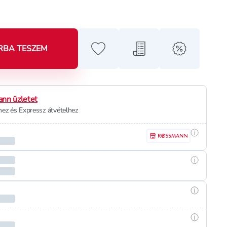
RBA TESZEM
Hozzáadás a kedvencekhez
Hozzáadás a bevásárló l
alert when o
nn üzletet
ez és Expressz átvételhez
Részletek
Részletek
Részletek
Részletek