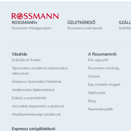
Lábléc
ROSSMANN+
ÜZLETKERESŐ
SZÁLL
Rossmann Hűségprogram
Rossmann üzlet kereső
Szállítá
Vásárlás
A Rossmannról
Szállítás és fizetés
Kik vagyunk?
Tápszerekre vonatkozó kedvezmény
Rossmann minőség
változások
Víziónk
Általános Szerződési Feltételek
Egy zöldebb világért
Adatkezelési tájékoztatóink
Sajtószoba
Elállás a szerződéstől
Blog
Visszaélés bejelentési szabályzat
Nyereményjáték
Akadálymentességi nyilatkozat
Expressz szolgáltatások