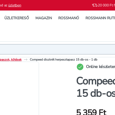
ed az
üzletben
20 000 Ft f
ÜZLETKERESŐ
MAGAZIN
ROSSMANÓ
ROSSMANN RUT
Termék
Termékleí
paszok, kötések
Compeed diszkrét herpesztapasz 15 db-os - 1 db
Online készlete
Compeed 
15 db-os
5 359 Ft