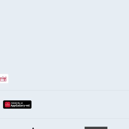
Rossmann ajándékkártya
lay-röl
etöltés az app-store-ból
letöltés huawei app-galery-böl