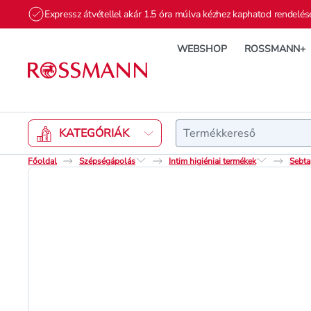
Expressz átvétellel akár 1.5 óra múlva kézhez kaphatod rendelés
WEBSHOP
ROSSMANN+
Keresés
KATEGÓRIÁK
Főoldal
Szépségápolás
Intim higiéniai termékek
Sebta