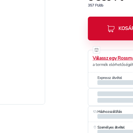
357 Ft/db
KOSÁ
Válassz egy Rossma
a termék elérhetőségéh
Expressz átvétel
Házhozszállítás
Személyes átvétel