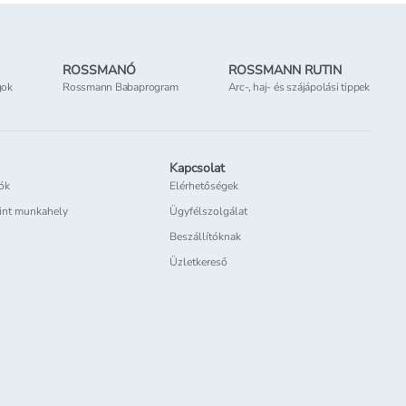
ROSSMANÓ
ROSSMANN RUTIN
gok
Rossmann Babaprogram
Arc-, haj- és szájápolási tippek
Kapcsolat
iók
Elérhetőségek
int munkahely
Ügyfélszolgálat
Beszállítóknak
Üzletkereső