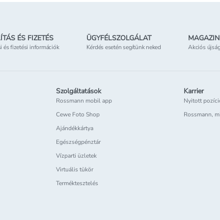
ÍTÁS ÉS FIZETÉS
ÜGYFÉLSZOLGÁLAT
MAGAZIN
si és fizetési információk
Kérdés esetén segítünk neked
Akciós újsá
Szolgáltatások
Karrier
Rossmann mobil app
Nyitott pozíc
Cewe Foto Shop
Rossmann, m
Ajándékkártya
Egészségpénztár
Vízparti üzletek
Virtuális tükör
Terméktesztelés