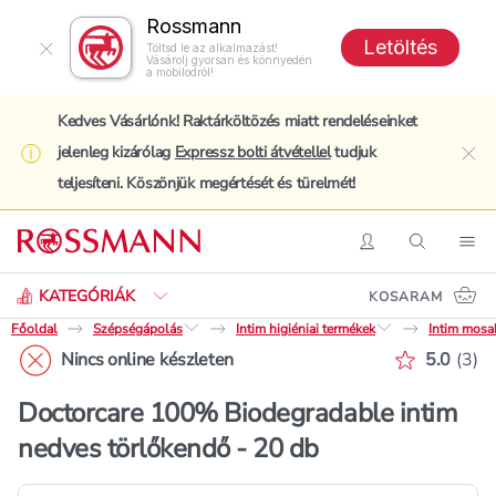
Rossmann
Letöltés
Töltsd le az alkalmazást!
Vásárolj gyorsan és könnyedén
a mobilodról!
Kedves Vásárlónk! Raktárköltözés miatt rendeléseinket
jelenleg kizárólag
Expressz bolti átvétellel
tudjuk
clo
teljesíteni. Köszönjük megértését és türelmét!
Keresés
Belépés
Keresés
Nav
KATEGÓRIÁK
KOSARAM
Főoldal
Szépségápolás
Intim higiéniai termékek
Intim mosa
Értékelé
Nincs online készleten
5.0
(
3
)
Doctorcare 100% Biodegradable intim
nedves törlőkendő - 20 db