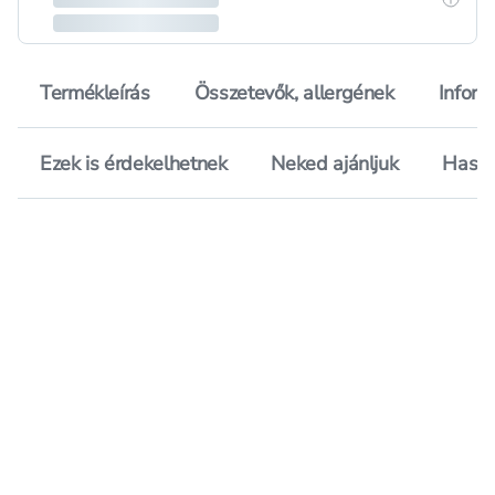
Termékleírás
Összetevők, allergének
Inform
Ezek is érdekelhetnek
Neked ajánljuk
Hason