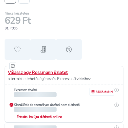
Nincs készleten
629 Ft
31 Ft/db
Hozzáadás a kedvencekhez
Hozzáadás a bevásárló listához
alert when on sale
Válassz egy Rossmann üzletet
a termék elérhetőségéhez és Expressz átvételhez
Részle
Expressz átvétel
Részle
Kiszállítás és személyes átvétel nem elérhető
Értesíts, ha újra elérhető online
Részle