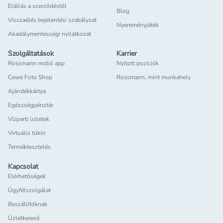
Elállás a szerződéstől
Blog
Visszaélés bejelentési szabályzat
Nyereményjáték
Akadálymentességi nyilatkozat
Szolgáltatások
Karrier
Rossmann mobil app
Nyitott pozíciók
Cewe Foto Shop
Rossmann, mint munkahely
Ajándékkártya
Egészségpénztár
Vízparti üzletek
Virtuális tükör
Terméktesztelés
Kapcsolat
Elérhetőségek
Ügyfélszolgálat
Beszállítóknak
Üzletkereső