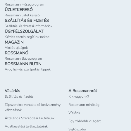
Rossmann Hűségprogram
ÜZLETKERESŐ
Rossmann üzlet kereső
SZÁLLÍTÁS ÉS FIZETÉS
Szállítási és fizetési információk
ÜGYFÉLSZOLGÁLAT
Kérdés esetén segítünk neked
MAGAZIN
Akciós újságok
ROSSMANÓ
Rossmann Babaprogram
ROSSMANN RUTIN
Arc-, haj- és szájápolási tippek
Vásárlás
A Rossmannról
Szállítás és fizetés
Kik vagyunk?
Tápszerekre vonatkozó kedvezmény
Rossmann minőség
változások
Víziónk
Általános Szerződési Feltételek
Egy zöldebb világért
Adatkezelési tájékoztatóink
Sajtószoba