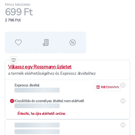
Nincs készleten
699 Ft
2 796 Ft/l
Hozzáadás a kedvencekhez
Hozzáadás a bevásárló listához
alert when on sale
Válassz egy Rossmann üzletet
a termék elérhetőségéhez és Expressz átvételhez
Részle
Expressz átvétel
Részle
Kiszállítás és személyes átvétel nem elérhető
Értesíts, ha újra elérhető online
Részle