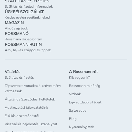
SZÁLLÍTÁS ÉS FIZETÉS
Szállítási és fizetési információk
ÜGYFÉLSZOLGÁLAT
Kérdés esetén segítünk neked
MAGAZIN
Akciós újságok
ROSSMANÓ
Rossmann Babaprogram
ROSSMANN RUTIN
Arc-, haj- és szájápolási tippek
Vásárlás
A Rossmannról
Szállítás és fizetés
Kik vagyunk?
Tápszerekre vonatkozó kedvezmény
Rossmann minőség
változások
Víziónk
Általános Szerződési Feltételek
Egy zöldebb világért
Adatkezelési tájékoztatóink
Sajtószoba
Elállás a szerződéstől
Blog
Visszaélés bejelentési szabályzat
Nyereményjáték