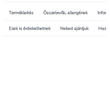
Termékleírás
Összetevők, allergének
Inform
Ezek is érdekelhetnek
Neked ajánljuk
Hason