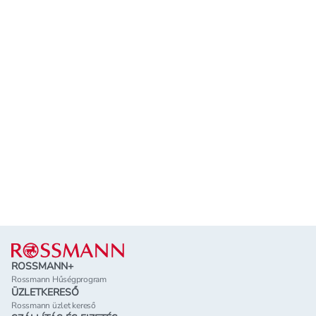
Lábléc
ROSSMANN+
Rossmann Hűségprogram
ÜZLETKERESŐ
Rossmann üzlet kereső