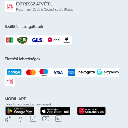
EXPRESSZ ÁTVÉTEL
Rossmann Click & Collect szolgáltatás
Szállítási szolgáltatók
Fizetési lehetőségek
Rossmann ajándékkártya
MOBIL APP
Extra funkciók és kedvezmények
letöltés a google-play-röl
letöltés az app-store-ból
letöltés h