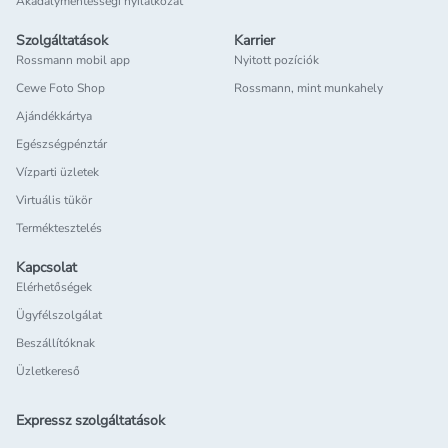
Akadálymentességi nyilatkozat
Szolgáltatások
Karrier
Rossmann mobil app
Nyitott pozíciók
Cewe Foto Shop
Rossmann, mint munkahely
Ajándékkártya
Egészségpénztár
Vízparti üzletek
Virtuális tükör
Terméktesztelés
Kapcsolat
Elérhetőségek
Ügyfélszolgálat
Beszállítóknak
Üzletkereső
Expressz szolgáltatások