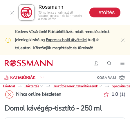
Rossmann
Letöltés
Töltsd le az alkalmazást!
Vásárolj gyorsan és könnyedén
a mobilodról!
Kedves Vásárlónk! Raktárköltözés miatt rendeléseinket
jelenleg kizárólag
Expressz bolti átvétellel
tudjuk
clo
teljesíteni. Köszönjük megértését és türelmét!
Keresés
Belépés
Keresés
Nav
KATEGÓRIÁK
KOSARAM
Főoldal
Háztartás
Tisztítószerek, takarítószerek
Speciális ti
Értékelé
Nincs online készleten
1.0
(
1
)
Domol kávégép-tisztító - 250 ml