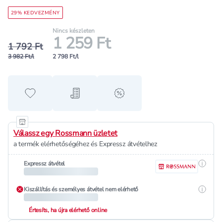
29% KEDVEZMÉNY
Nincs készleten
1 259 Ft
1 792 Ft
3 982 Ft/l
2 798 Ft/l
Hozzáadás a kedvencekhez
Hozzáadás a bevásárló listához
alert when on sale
Válassz egy Rossmann üzletet
a termék elérhetőségéhez és Expressz átvételhez
Részle
Expressz átvétel
Részle
Kiszállítás és személyes átvétel nem elérhető
Értesíts, ha újra elérhető online