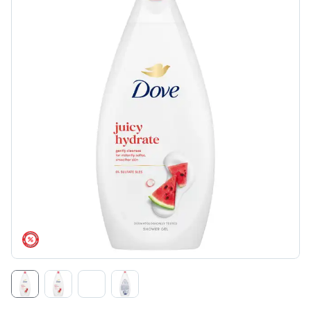
árréscsökkentés