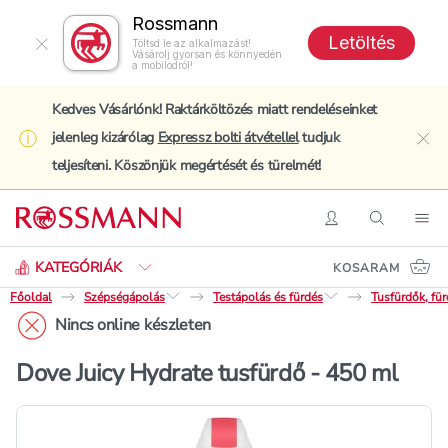
Rossmann
Letöltés
Töltsd le az alkalmazást!
Vásárolj gyorsan és könnyedén
a mobilodról!
Kedves Vásárlónk! Raktárköltözés miatt rendeléseinket
jelenleg kizárólag
Expressz bolti átvétellel
tudjuk
clo
teljesíteni. Köszönjük megértését és türelmét!
Keresés
Belépés
Keresés
Nav
KATEGÓRIÁK
KOSARAM
Főoldal
Szépségápolás
Testápolás és fürdés
Tusfürdők, fü
Nincs online készleten
Dove Juicy Hydrate tusfürdő - 450 ml