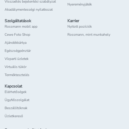
Visszaélés bejelentési szabályzat
Nyereményjáték
Akadálymentességi nyilatkozat
Szolgáltatások
Karrier
Rossmann mobil app
Nyitott pozíciók
Cewe Foto Shop
Rossmann, mint munkahely
Ajándékkártya
Egészségpénztár
Vízparti üzletek
Virtuális tükör
Terméktesztelés
Kapcsolat
Elérhetőségek
Ügyfélszolgálat
Beszállítóknak
Üzletkereső