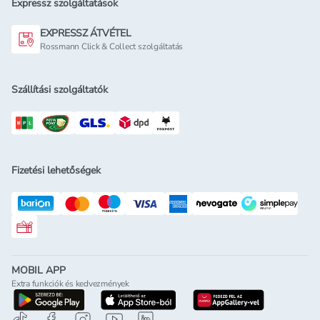
Expressz szolgáltatások
EXPRESSZ ÁTVÉTEL
Rossmann Click & Collect szolgáltatás
Szállítási szolgáltatók
Fizetési lehetőségek
Rossmann ajándékkártya
MOBIL APP
Extra funkciók és kedvezmények
letöltés a google-play-röl
letöltés az app-store-ból
letöltés h