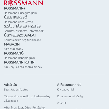
ROSSMANN+
Rossmann Hűségprogram
ÜZLETKERESŐ
Rossmann üzlet kereső
SZÁLLÍTÁS ÉS FIZETÉS
Szállítási és fizetési információk
ÜGYFÉLSZOLGÁLAT
Kérdés esetén segítünk neked
MAGAZIN
Akciós újságok
ROSSMANÓ
Rossmann Babaprogram
ROSSMANN RUTIN
Arc-, haj- és szájápolási tippek
Vásárlás
A Rossmannról
Szállítás és fizetés
Kik vagyunk?
Tápszerekre vonatkozó kedvezmény
Rossmann minőség
változások
Víziónk
Általános Szerződési Feltételek