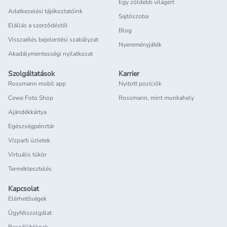
Egy zöldebb világért
Adatkezelési tájékoztatóink
Sajtószoba
Elállás a szerződéstől
Blog
Visszaélés bejelentési szabályzat
Nyereményjáték
Akadálymentességi nyilatkozat
Szolgáltatások
Karrier
Rossmann mobil app
Nyitott pozíciók
Cewe Foto Shop
Rossmann, mint munkahely
Ajándékkártya
Egészségpénztár
Vízparti üzletek
Virtuális tükör
Terméktesztelés
Kapcsolat
Elérhetőségek
Ügyfélszolgálat