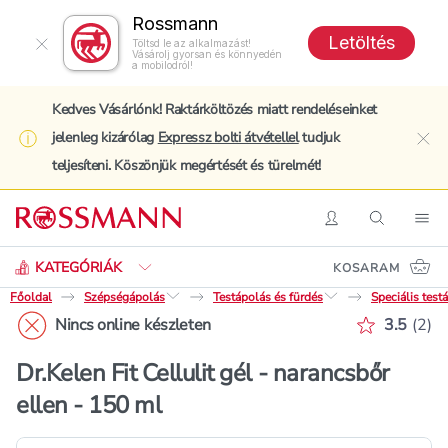
Rossmann
Letöltés
Töltsd le az alkalmazást!
Vásárolj gyorsan és könnyedén
a mobilodról!
Kedves Vásárlónk! Raktárköltözés miatt rendeléseinket
jelenleg kizárólag
Expressz bolti átvétellel
tudjuk
clo
teljesíteni. Köszönjük megértését és türelmét!
Keresés
Belépés
Keresés
Nav
KATEGÓRIÁK
KOSARAM
Főoldal
Szépségápolás
Testápolás és fürdés
Speciális test
Értékelé
Nincs online készleten
3.5
(
2
)
Dr.Kelen Fit Cellulit gél - narancsbőr
ellen - 150 ml