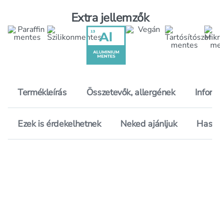
Extra jellemzők
Termékleírás
Összetevők, allergének
Inform
Ezek is érdekelhetnek
Neked ajánljuk
Hason