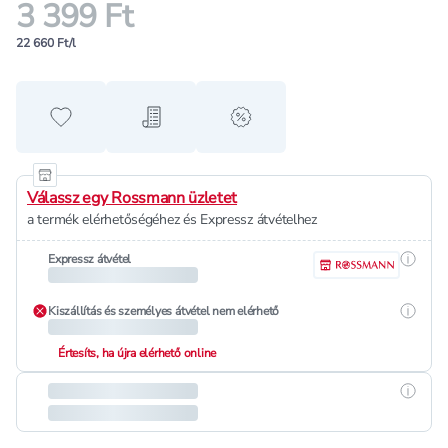
3 399 Ft
22 660 Ft/l
Hozzáadás a kedvencekhez
Hozzáadás a bevásárló listához
alert when on sale
Válassz egy Rossmann üzletet
a termék elérhetőségéhez és Expressz átvételhez
Részle
Expressz átvétel
Részle
Kiszállítás és személyes átvétel nem elérhető
Értesíts, ha újra elérhető online
Részle