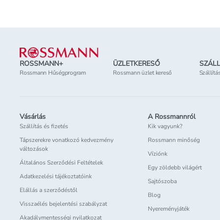
Lábléc
ROSSMANN+
ÜZLETKERESŐ
SZÁLL
Rossmann Hűségprogram
Rossmann üzlet kereső
Szállítá
Vásárlás
A Rossmannról
Szállítás és fizetés
Kik vagyunk?
Tápszerekre vonatkozó kedvezmény
Rossmann minőség
változások
Víziónk
Általános Szerződési Feltételek
Egy zöldebb világért
Adatkezelési tájékoztatóink
Sajtószoba
Elállás a szerződéstől
Blog
Visszaélés bejelentési szabályzat
Nyereményjáték
Akadálymentességi nyilatkozat