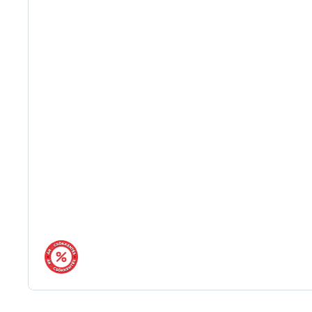
árréscsökkentés