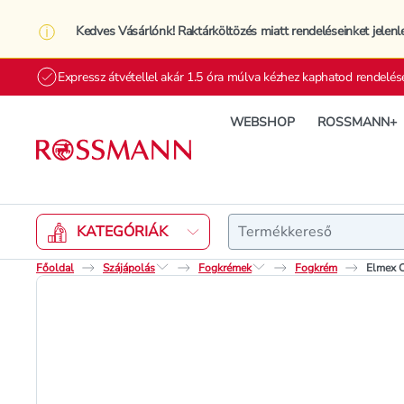
Kedves Vásárlónk! Raktárköltözés miatt rendeléseinket jelenl
Expressz átvétellel akár 1.5 óra múlva kézhez kaphatod rendelés
WEBSHOP
ROSSMANN+
Keresés
KATEGÓRIÁK
Főoldal
Szájápolás
Fogkrémek
Fogkrém
Elmex C