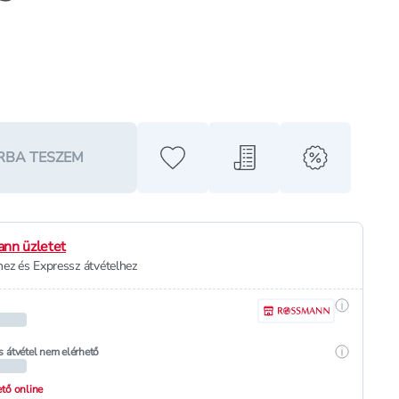
RBA TESZEM
Hozzáadás a kedvencekhez
Hozzáadás a bevásárló l
alert when o
nn üzletet
ez és Expressz átvételhez
Részletek
Részletek
s átvétel nem elérhető
hető online