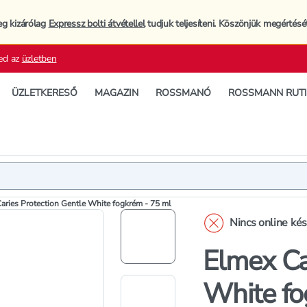
eg kizárólag
Expressz bolti átvétellel
tudjuk teljesíteni. Köszönjük megértésé
ed az
üzletben
ÜZLETKERESŐ
MAGAZIN
ROSSMANÓ
ROSSMANN RUT
Termék
Termékleí
aries Protection Gentle White fogkrém - 75 ml
Nincs online ké
Elmex Ca
White fo