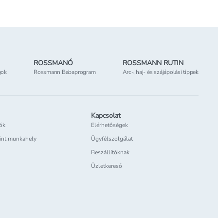
ROSSMANÓ
ROSSMANN RUTIN
gok
Rossmann Babaprogram
Arc-, haj- és szájápolási tippek
Kapcsolat
iók
Elérhetőségek
int munkahely
Ügyfélszolgálat
Beszállítóknak
Üzletkereső