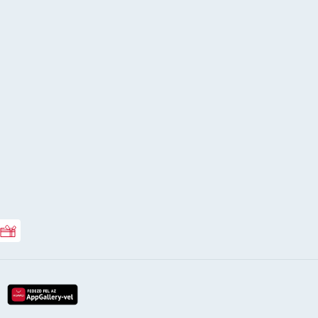
Rossmann ajándékkártya
lay-röl
etöltés az app-store-ból
letöltés huawei app-galery-böl