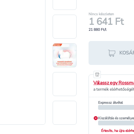
Nincs készleten
1 641 Ft
21 880 Ft/l
KOSÁ
Válassz egy Rossma
a termék elérhetőségéh
Expressz átvétel
Kiszállítás és személye
Értesíts, ha újra elér