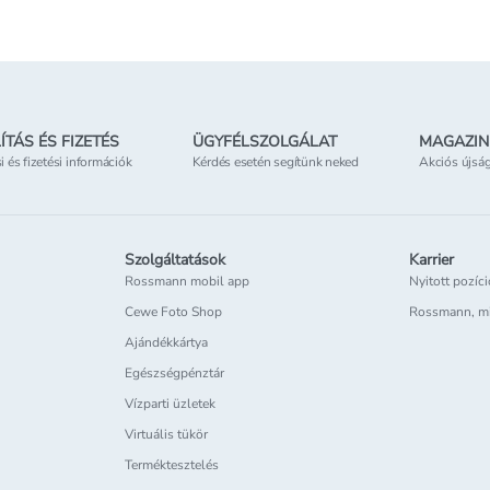
ÍTÁS ÉS FIZETÉS
ÜGYFÉLSZOLGÁLAT
MAGAZIN
si és fizetési információk
Kérdés esetén segítünk neked
Akciós újsá
Szolgáltatások
Karrier
Rossmann mobil app
Nyitott pozíc
Cewe Foto Shop
Rossmann, m
Ajándékkártya
Egészségpénztár
Vízparti üzletek
Virtuális tükör
Terméktesztelés