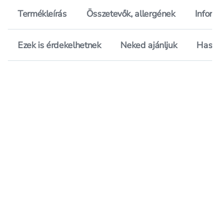
Termékleírás
Összetevők, allergének
Inform
Ezek is érdekelhetnek
Neked ajánljuk
Hason