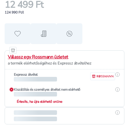
12 499 Ft
124 990 Ft/l
Hozzáadás a kedvencekhez
Hozzáadás a bevásárló listához
alert when on sale
Válassz egy Rossmann üzletet
a termék elérhetőségéhez és Expressz átvételhez
Részle
Expressz átvétel
Részle
Kiszállítás és személyes átvétel nem elérhető
Értesíts, ha újra elérhető online
Részle