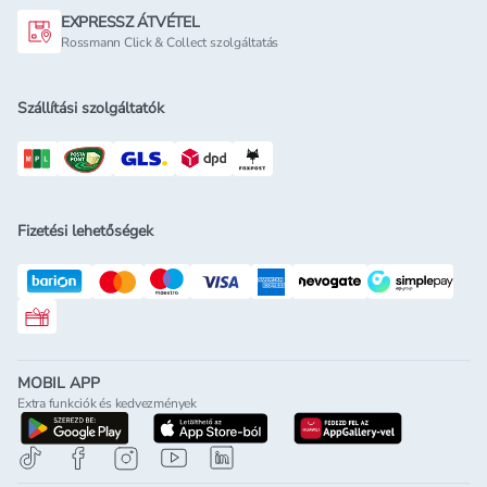
EXPRESSZ ÁTVÉTEL
Rossmann Click & Collect szolgáltatás
Szállítási szolgáltatók
Fizetési lehetőségek
Rossmann ajándékkártya
MOBIL APP
Extra funkciók és kedvezmények
letöltés a google-play-röl
letöltés az app-store-ból
letöltés h