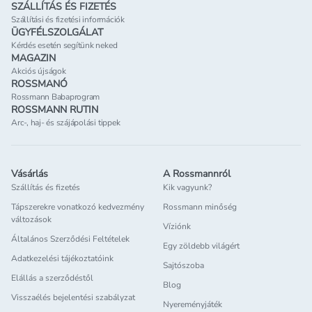
SZÁLLÍTÁS ÉS FIZETÉS
Szállítási és fizetési információk
ÜGYFÉLSZOLGÁLAT
Kérdés esetén segítünk neked
MAGAZIN
Akciós újságok
ROSSMANÓ
Rossmann Babaprogram
ROSSMANN RUTIN
Arc-, haj- és szájápolási tippek
Vásárlás
A Rossmannról
Szállítás és fizetés
Kik vagyunk?
Tápszerekre vonatkozó kedvezmény
Rossmann minőség
változások
Víziónk
Általános Szerződési Feltételek
Egy zöldebb világért
Adatkezelési tájékoztatóink
Sajtószoba
Elállás a szerződéstől
Blog
Visszaélés bejelentési szabályzat
Nyereményjáték