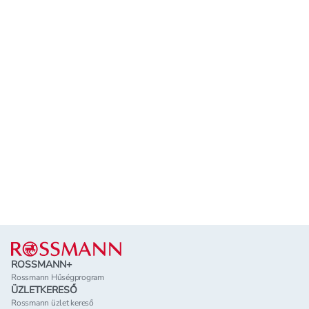
Lábléc
ROSSMANN+
Rossmann Hűségprogram
ÜZLETKERESŐ
Rossmann üzlet kereső