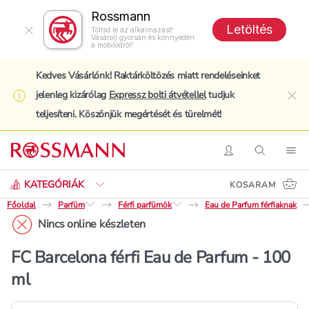
Rossmann
Letöltés
Töltsd le az alkalmazást!
Vásárolj gyorsan és könnyedén
a mobilodról!
Kedves Vásárlónk! Raktárköltözés miatt rendeléseinket
jelenleg kizárólag
Expressz bolti átvétellel
tudjuk
clo
teljesíteni. Köszönjük megértését és türelmét!
Keresés
Belépés
Keresés
Nav
KATEGÓRIÁK
KOSARAM
Főoldal
Parfüm
Férfi parfümök
Eau de Parfum férfiaknak
Nincs online készleten
FC Barcelona férfi Eau de Parfum - 100
ml