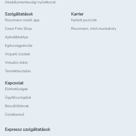
Akadálymentességi nyilatkozat
Szolgáltatások
Karrier
Rossmann mobil app
Nyitott pozíciók
Cewe Foto Shop
Rossmann, mint munkahely
Ajándékkártya
Egészségpénztár
Vízparti üzletek
Virtuális tükör
Terméktesztelés
Kapcsolat
Elérhetőségek
Ügyfélszolgálat
Beszállítóknak
Üzletkereső
Expressz szolgáltatások