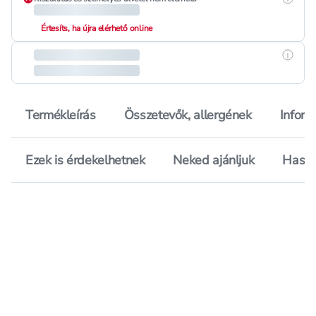
Értesíts, ha újra elérhető online
Részle
Termékleírás
Összetevők, allergének
Inform
Ezek is érdekelhetnek
Neked ajánljuk
Hason