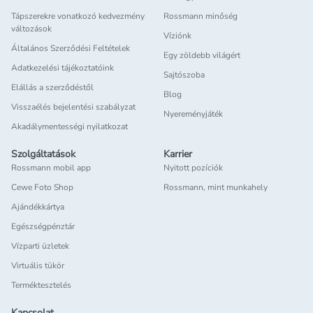
Tápszerekre vonatkozó kedvezmény
Rossmann minőség
változások
Víziónk
Általános Szerződési Feltételek
Egy zöldebb világért
Adatkezelési tájékoztatóink
Sajtószoba
Elállás a szerződéstől
Blog
Visszaélés bejelentési szabályzat
Nyereményjáték
Akadálymentességi nyilatkozat
Szolgáltatások
Karrier
Rossmann mobil app
Nyitott pozíciók
Cewe Foto Shop
Rossmann, mint munkahely
Ajándékkártya
Egészségpénztár
Vízparti üzletek
Virtuális tükör
Terméktesztelés
Kapcsolat