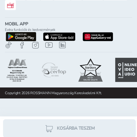
Rossmann ajándékkártya
MOBIL APP
Extra funkciók és kedvezmények
letöltés a google-play-röl
letöltés az app-store-ból
letöltés h
Copyright 2026 ROSSMANN Magyarország Kereskedelmi Kft.
KOSÁRBA TESZEM