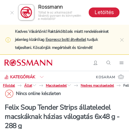
Rossmann
Letöltés
Töltsd le az alkalmazást!
Vásárolj gyorsan és könnyedén
a mobilodról!
Kedves Vásárlónk! Raktárköltözés miatt rendeléseinket
jelenleg kizárólag
Expressz bolti átvétellel
tudjuk
clo
teljesíteni. Köszönjük megértését és türelmét!
Keresés
Belépés
Keresés
Nav
KATEGÓRIÁK
KOSARAM
Főoldal
Állat
Macskaeledel
Nedves macskaeledel
Fel
Nincs online készleten
Felix Soup Tender Strips állateledel
macskáknak házias válogatás 6x48 g -
288 g