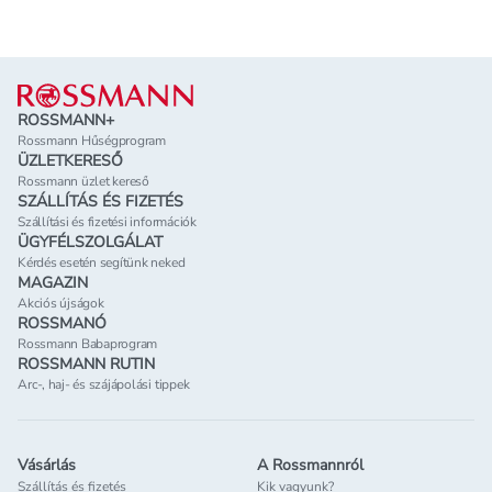
Lábléc
ROSSMANN+
Rossmann Hűségprogram
ÜZLETKERESŐ
Rossmann üzlet kereső
SZÁLLÍTÁS ÉS FIZETÉS
Szállítási és fizetési információk
ÜGYFÉLSZOLGÁLAT
Kérdés esetén segítünk neked
MAGAZIN
Akciós újságok
ROSSMANÓ
Rossmann Babaprogram
ROSSMANN RUTIN
Arc-, haj- és szájápolási tippek
Vásárlás
A Rossmannról
Szállítás és fizetés
Kik vagyunk?