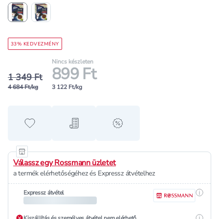
33% KEDVEZMÉNY
Nincs készleten
899 Ft
1 349 Ft
4 684 Ft/kg
3 122 Ft/kg
Hozzáadás a kedvencekhez
Hozzáadás a bevásárló listához
alert when on sale
Válassz egy Rossmann üzletet
a termék elérhetőségéhez és Expressz átvételhez
Részle
Expressz átvétel
Részle
Kiszállítás és személyes átvétel nem elérhető