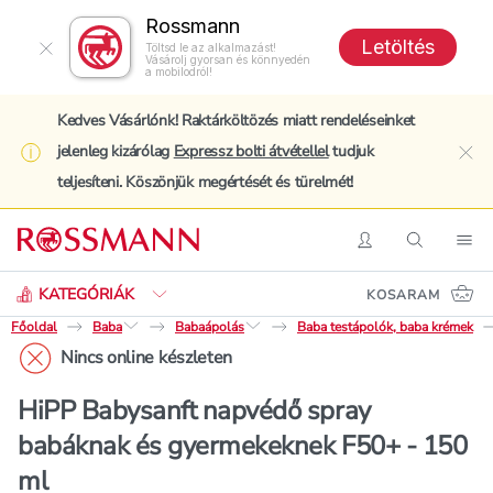
Rossmann
Letöltés
Töltsd le az alkalmazást!
Vásárolj gyorsan és könnyedén
a mobilodról!
Kedves Vásárlónk! Raktárköltözés miatt rendeléseinket
jelenleg kizárólag
Expressz bolti átvétellel
tudjuk
clo
teljesíteni. Köszönjük megértését és türelmét!
Keresés
Belépés
Keresés
Nav
KATEGÓRIÁK
KOSARAM
Főoldal
Baba
Babaápolás
Baba testápolók, baba krémek
Nincs online készleten
HiPP Babysanft napvédő spray
babáknak és gyermekeknek F50+ - 150
ml