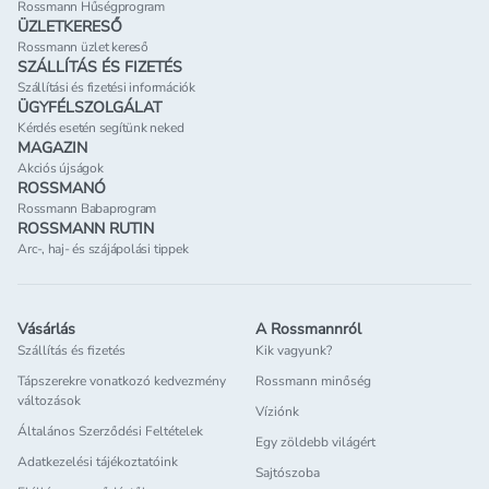
Rossmann Hűségprogram
ÜZLETKERESŐ
Rossmann üzlet kereső
SZÁLLÍTÁS ÉS FIZETÉS
Szállítási és fizetési információk
ÜGYFÉLSZOLGÁLAT
Kérdés esetén segítünk neked
MAGAZIN
Akciós újságok
ROSSMANÓ
Rossmann Babaprogram
ROSSMANN RUTIN
Arc-, haj- és szájápolási tippek
Vásárlás
A Rossmannról
Szállítás és fizetés
Kik vagyunk?
Tápszerekre vonatkozó kedvezmény
Rossmann minőség
változások
Víziónk
Általános Szerződési Feltételek
Egy zöldebb világért
Adatkezelési tájékoztatóink
Sajtószoba