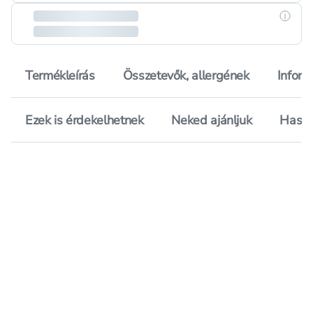
Részle
Termékleírás
Összetevők, allergének
Inform
Ezek is érdekelhetnek
Neked ajánljuk
Hason