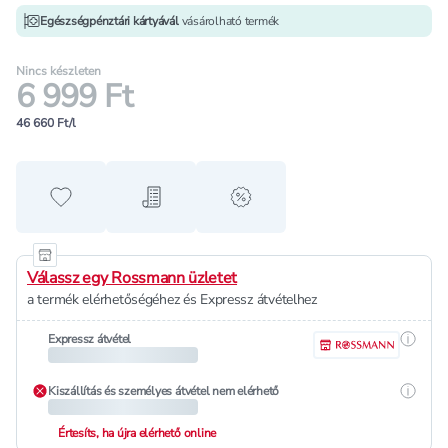
Egészségpénztári kártyávál
vásárolható termék
Nincs készleten
6 999 Ft
46 660 Ft/l
Hozzáadás a kedvencekhez
Hozzáadás a bevásárló listához
alert when on sale
Válassz egy Rossmann üzletet
a termék elérhetőségéhez és Expressz átvételhez
Részle
Expressz átvétel
Részle
Kiszállítás és személyes átvétel nem elérhető
Értesíts, ha újra elérhető online