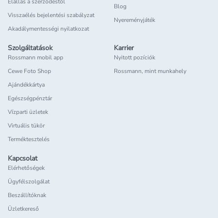
Elállás a szerződéstől
Blog
Visszaélés bejelentési szabályzat
Nyereményjáték
Akadálymentességi nyilatkozat
Szolgáltatások
Karrier
Rossmann mobil app
Nyitott pozíciók
Cewe Foto Shop
Rossmann, mint munkahely
Ajándékkártya
Egészségpénztár
Vízparti üzletek
Virtuális tükör
Terméktesztelés
Kapcsolat
Elérhetőségek
Ügyfélszolgálat
Beszállítóknak
Üzletkereső