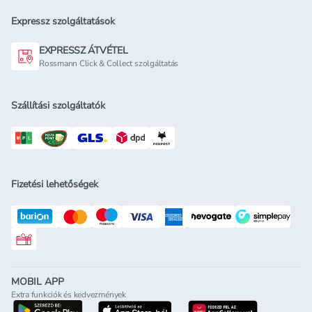
Expressz szolgáltatások
EXPRESSZ ÁTVÉTEL
Rossmann Click & Collect szolgáltatás
Szállítási szolgáltatók
Fizetési lehetőségek
Rossmann ajándékkártya
MOBIL APP
Extra funkciók és kedvezmények
letöltés a google-play-röl
letöltés az app-store-ból
letöltés h