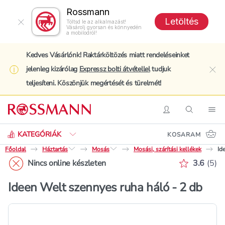
Rossmann
Letöltés
Töltsd le az alkalmazást!
Vásárolj gyorsan és könnyedén
a mobilodról!
Kedves Vásárlónk! Raktárköltözés miatt rendeléseinket
jelenleg kizárólag
Expressz bolti átvétellel
tudjuk
clo
teljesíteni. Köszönjük megértését és türelmét!
Keresés
Belépés
Keresés
Nav
KATEGÓRIÁK
KOSARAM
Főoldal
Háztartás
Mosás
Mosási, szárítási kellékek
Id
Értékelé
Nincs online készleten
3.6
(
5
)
Ideen Welt szennyes ruha háló - 2 db