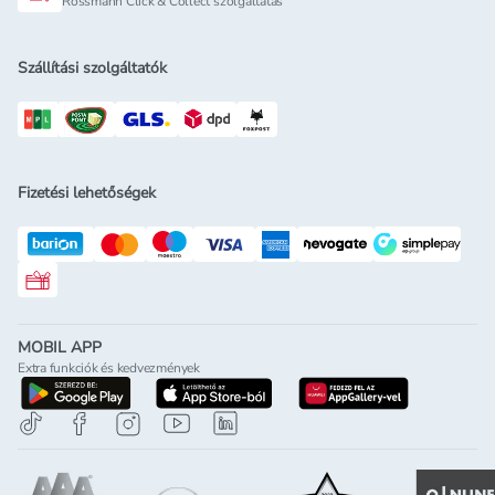
Rossmann Click & Collect szolgáltatás
Szállítási szolgáltatók
Fizetési lehetőségek
Rossmann ajándékkártya
MOBIL APP
Extra funkciók és kedvezmények
letöltés a google-play-röl
letöltés az app-store-ból
letöltés h