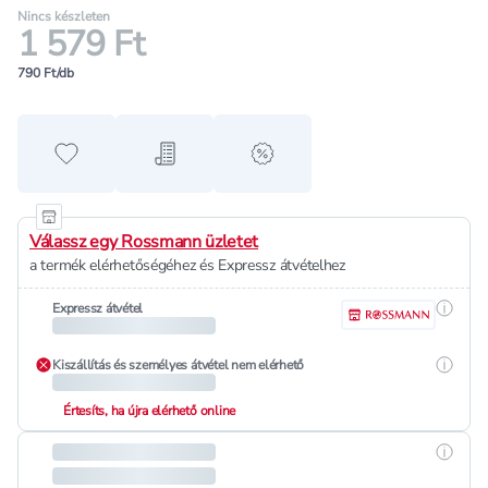
Nincs készleten
1 579 Ft
790 Ft/db
Hozzáadás a kedvencekhez
Hozzáadás a bevásárló listához
alert when on sale
Válassz egy Rossmann üzletet
a termék elérhetőségéhez és Expressz átvételhez
Részle
Expressz átvétel
Részle
Kiszállítás és személyes átvétel nem elérhető
Értesíts, ha újra elérhető online
Részle