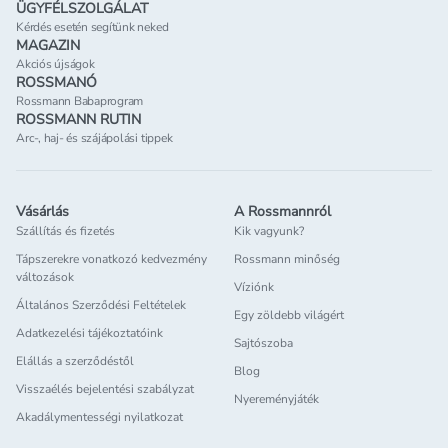
ÜGYFÉLSZOLGÁLAT
Kérdés esetén segítünk neked
MAGAZIN
Akciós újságok
ROSSMANÓ
Rossmann Babaprogram
ROSSMANN RUTIN
Arc-, haj- és szájápolási tippek
Vásárlás
A Rossmannról
Szállítás és fizetés
Kik vagyunk?
Tápszerekre vonatkozó kedvezmény
Rossmann minőség
változások
Víziónk
Általános Szerződési Feltételek
Egy zöldebb világért
Adatkezelési tájékoztatóink
Sajtószoba
Elállás a szerződéstől
Blog
Visszaélés bejelentési szabályzat
Nyereményjáték
Akadálymentességi nyilatkozat