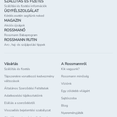
SZÁLLÍTÁS ÉS FIZETÉS
Szállítási és fizetési információk
ÜGYFÉLSZOLGÁLAT
Kérdés esetén segítünk neked
MAGAZIN
Akciós újságok
ROSSMANÓ
Rossmann Babaprogram
ROSSMANN RUTIN
Arc-, haj- és szájápolási tippek
Vásárlás
A Rossmannról
Szállítás és fizetés
Kik vagyunk?
Tápszerekre vonatkozó kedvezmény
Rossmann minőség
változások
Víziónk
Általános Szerződési Feltételek
Egy zöldebb világért
Adatkezelési tájékoztatóink
Sajtószoba
Elállás a szerződéstől
Blog
Visszaélés bejelentési szabályzat
Nyereményjáték