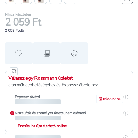
Nincs készleten
2 059 Ft
2 059 Ft/db
Hozzáadás a kedvencekhez
Hozzáadás a bevásárló listához
alert when on sale
Válassz egy Rossmann üzletet
a termék elérhetőségéhez és Expressz átvételhez
Részle
Expressz átvétel
Részle
Kiszállítás és személyes átvétel nem elérhető
Értesíts, ha újra elérhető online
Részle