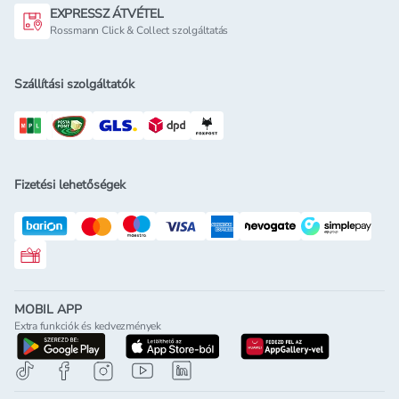
EXPRESSZ ÁTVÉTEL
Rossmann Click & Collect szolgáltatás
Szállítási szolgáltatók
Fizetési lehetőségek
Rossmann ajándékkártya
MOBIL APP
Extra funkciók és kedvezmények
letöltés a google-play-röl
letöltés az app-store-ból
letöltés h