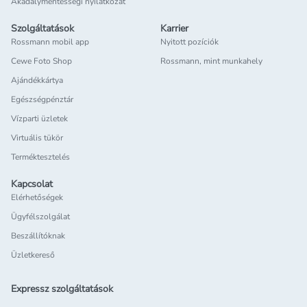
Akadálymentességi nyilatkozat
Szolgáltatások
Karrier
Rossmann mobil app
Nyitott pozíciók
Cewe Foto Shop
Rossmann, mint munkahely
Ajándékkártya
Egészségpénztár
Vízparti üzletek
Virtuális tükör
Terméktesztelés
Kapcsolat
Elérhetőségek
Ügyfélszolgálat
Beszállítóknak
Üzletkereső
Expressz szolgáltatások