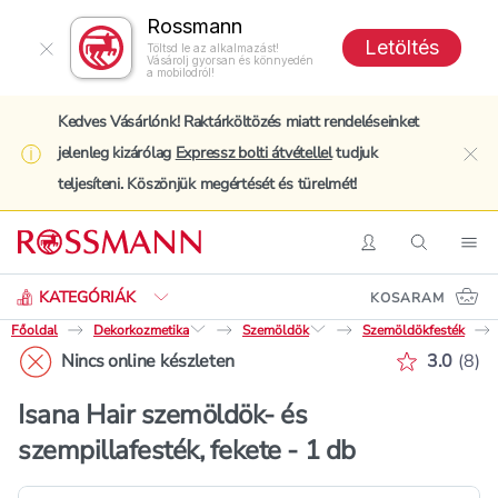
Rossmann
Letöltés
Töltsd le az alkalmazást!
Vásárolj gyorsan és könnyedén
a mobilodról!
Kedves Vásárlónk! Raktárköltözés miatt rendeléseinket
jelenleg kizárólag
Expressz bolti átvétellel
tudjuk
clo
teljesíteni. Köszönjük megértését és türelmét!
Keresés
Belépés
Keresés
Nav
KATEGÓRIÁK
KOSARAM
Főoldal
Dekorkozmetika
Szemöldök
Szemöldökfesték
Értékelé
Nincs online készleten
3.0
(
8
)
Isana Hair szemöldök- és
szempillafesték, fekete - 1 db