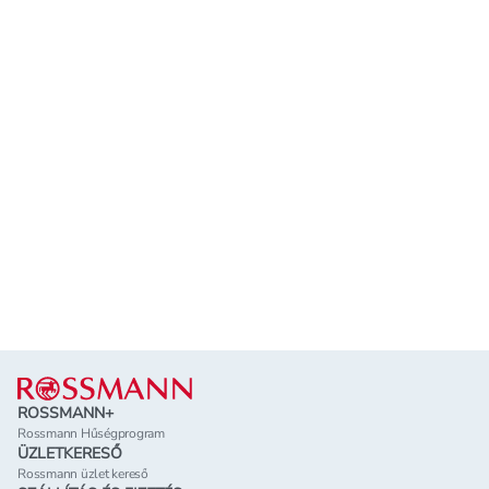
Lábléc
ROSSMANN+
Rossmann Hűségprogram
ÜZLETKERESŐ
Rossmann üzlet kereső