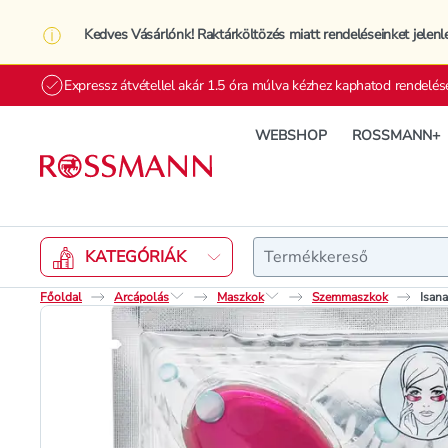
Kedves Vásárlónk! Raktárköltözés miatt rendeléseinket jelenl
Expressz átvétellel akár 1.5 óra múlva kézhez kaphatod rendelés
WEBSHOP
ROSSMANN+
Keresés
KATEGÓRIÁK
Főoldal
Arcápolás
Maszkok
Szemmaszkok
Isana