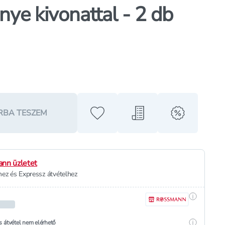
nye kivonattal - 2 db
RBA TESZEM
Hozzáadás a kedvencekhez
Hozzáadás a bevásárló l
alert when o
nn üzletet
ez és Expressz átvételhez
Részletek
Részletek
s átvétel nem elérhető