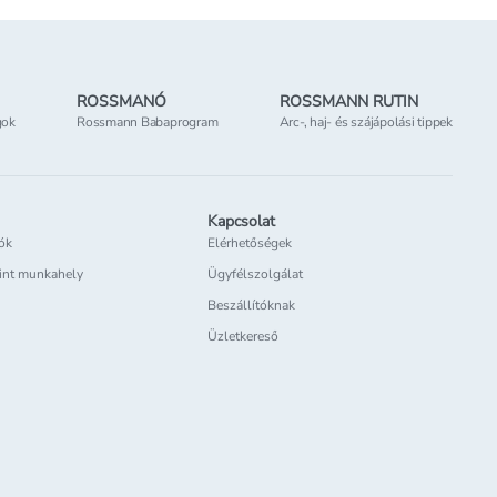
ROSSMANÓ
ROSSMANN RUTIN
gok
Rossmann Babaprogram
Arc-, haj- és szájápolási tippek
Kapcsolat
iók
Elérhetőségek
int munkahely
Ügyfélszolgálat
Beszállítóknak
Üzletkereső