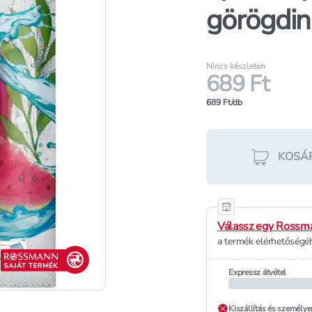
görögdin
Nincs készleten
689 Ft
689 Ft/db
KOSÁ
Válassz egy Rossma
a termék elérhetőségéh
Rossmann saját termék
Expressz átvétel
Kiszállítás és személye