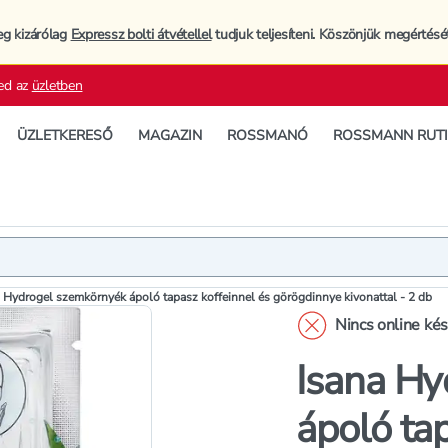
eg kizárólag
Expressz bolti átvétellel
tudjuk teljesíteni. Köszönjük megértésé
ed az
üzletben
ÜZLETKERESŐ
MAGAZIN
ROSSMANÓ
ROSSMANN RUT
Termék
Termékleí
 Hydrogel szemkörnyék ápoló tapasz koffeinnel és görögdinnye kivonattal - 2 db
Nincs online ké
Isana Hy
ápoló tap