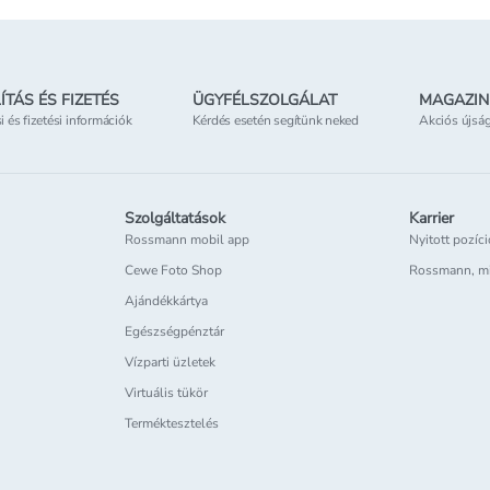
ÍTÁS ÉS FIZETÉS
ÜGYFÉLSZOLGÁLAT
MAGAZIN
si és fizetési információk
Kérdés esetén segítünk neked
Akciós újsá
Szolgáltatások
Karrier
Rossmann mobil app
Nyitott pozíc
Cewe Foto Shop
Rossmann, m
Ajándékkártya
Egészségpénztár
Vízparti üzletek
Virtuális tükör
Terméktesztelés