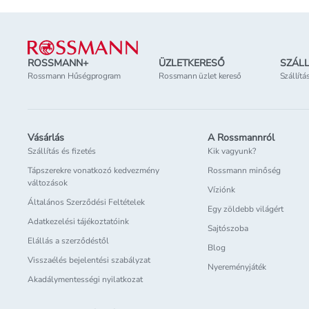
Lábléc
ROSSMANN+
ÜZLETKERESŐ
SZÁLL
Rossmann Hűségprogram
Rossmann üzlet kereső
Szállítá
Vásárlás
A Rossmannról
Szállítás és fizetés
Kik vagyunk?
Tápszerekre vonatkozó kedvezmény
Rossmann minőség
változások
Víziónk
Általános Szerződési Feltételek
Egy zöldebb világért
Adatkezelési tájékoztatóink
Sajtószoba
Elállás a szerződéstől
Blog
Visszaélés bejelentési szabályzat
Nyereményjáték
Akadálymentességi nyilatkozat