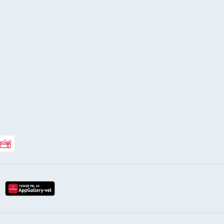
Rossmann ajándékkártya
lay-röl
etöltés az app-store-ból
letöltés huawei app-galery-böl