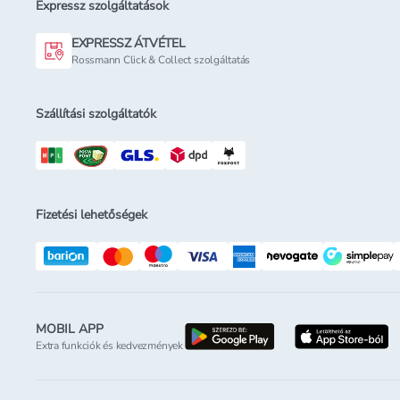
Expressz szolgáltatások
EXPRESSZ ÁTVÉTEL
Rossmann Click & Collect szolgáltatás
Szállítási szolgáltatók
Fizetési lehetőségek
MOBIL APP
letöltés a google-p
l
Extra funkciók és kedvezmények