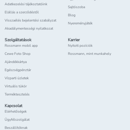
Adatkezelési tájékoztatóink
Sajtószoba
Elállás a szerződéstől
Blog
Visszaélés bejelentési szabályzat
Nyereményjáték
Akadálymentességi nyilatkozat
Szolgáltatások
Karrier
Rossmann mobil app
Nyitott pozíciók
Cewe Foto Shop
Rossmann, mint munkahely
Ajándékkártya
Egészségpénztár
Vízparti üzletek
Virtuális tükör
Terméktesztelés
Kapcsolat
Elérhetőségek
Ügyfélszolgálat
Beszállítóknak