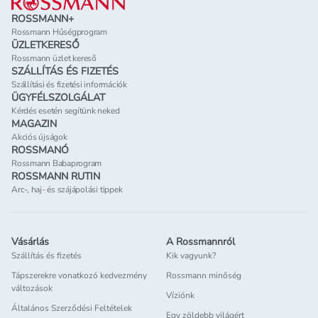
ROSSMANN+
Rossmann Hűségprogram
ÜZLETKERESŐ
Rossmann üzlet kereső
SZÁLLÍTÁS ÉS FIZETÉS
Szállítási és fizetési információk
ÜGYFÉLSZOLGÁLAT
Kérdés esetén segítünk neked
MAGAZIN
Akciós újságok
ROSSMANÓ
Rossmann Babaprogram
ROSSMANN RUTIN
Arc-, haj- és szájápolási tippek
Vásárlás
A Rossmannról
Szállítás és fizetés
Kik vagyunk?
Tápszerekre vonatkozó kedvezmény
Rossmann minőség
változások
Víziónk
Általános Szerződési Feltételek
Egy zöldebb világért