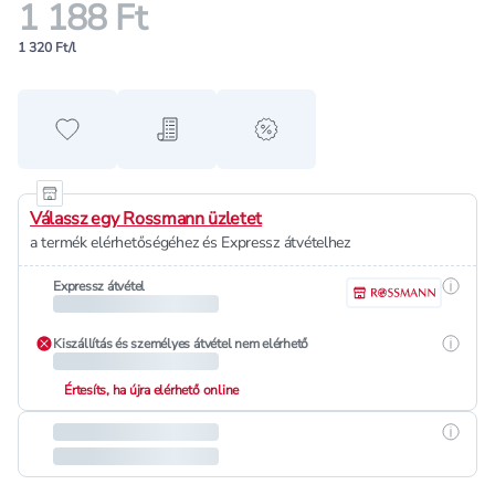
1 188 Ft
1 320 Ft/l
Hozzáadás a kedvencekhez
Hozzáadás a bevásárló listához
alert when on sale
Válassz egy Rossmann üzletet
a termék elérhetőségéhez és Expressz átvételhez
Részle
Expressz átvétel
Részle
Kiszállítás és személyes átvétel nem elérhető
Értesíts, ha újra elérhető online
Részle