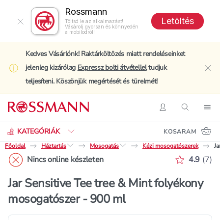
Rossmann
Letöltés
Töltsd le az alkalmazást!
Vásárolj gyorsan és könnyedén
a mobilodról!
Kedves Vásárlónk! Raktárköltözés miatt rendeléseinket
jelenleg kizárólag
Expressz bolti átvétellel
tudjuk
clo
teljesíteni. Köszönjük megértését és türelmét!
Keresés
Belépés
Keresés
Nav
KATEGÓRIÁK
KOSARAM
Főoldal
Háztartás
Mosogatás
Kézi mosogatószerek
Ja
Értékelé
Nincs online készleten
4.9
(
7
)
Jar Sensitive Tee tree & Mint folyékony
mosogatószer - 900 ml