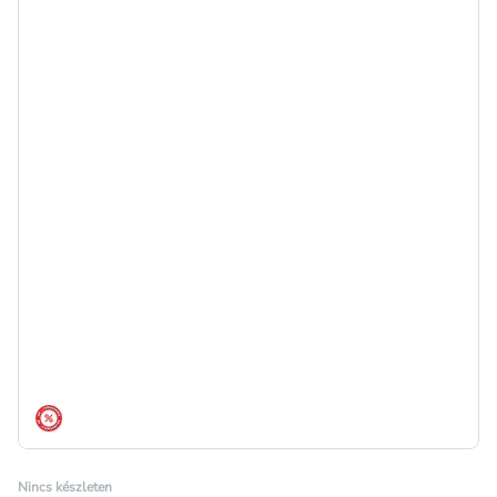
árréscsökkentés
Nincs készleten