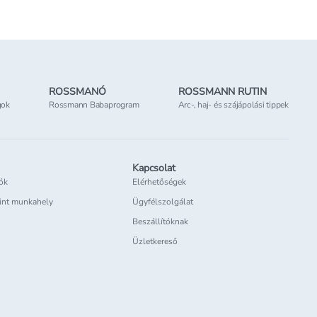
ROSSMANÓ
ROSSMANN RUTIN
gok
Rossmann Babaprogram
Arc-, haj- és szájápolási tippek
Kapcsolat
iók
Elérhetőségek
int munkahely
Ügyfélszolgálat
Beszállítóknak
Üzletkereső