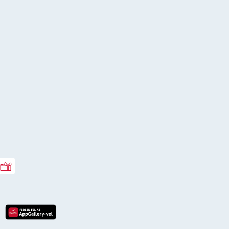
Rossmann ajándékkártya
lay-röl
etöltés az app-store-ból
letöltés huawei app-galery-böl