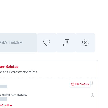
RBA TESZEM
Hozzáadás a kedvencekhez
Hozzáadás a bevásárló l
alert when o
nn üzletet
ez és Expressz átvételhez
Részletek
Részletek
s átvétel nem elérhető
hető online