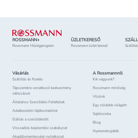
Lábléc
ROSSMANN+
ÜZLETKERESŐ
SZÁLL
Rossmann Hűségprogram
Rossmann üzlet kereső
Szállítá
Vásárlás
A Rossmannról
Szállítás és fizetés
Kik vagyunk?
Tápszerekre vonatkozó kedvezmény
Rossmann minőség
változások
Víziónk
Általános Szerződési Feltételek
Egy zöldebb világért
Adatkezelési tájékoztatóink
Sajtószoba
Elállás a szerződéstől
Blog
Visszaélés bejelentési szabályzat
Nyereményjáték
Akadálymentességi nyilatkozat