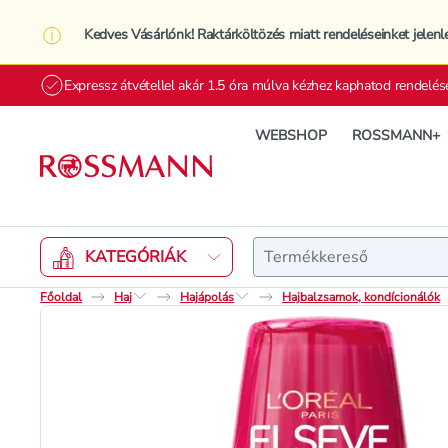
Kedves Vásárlónk! Raktárköltözés miatt rendeléseinket jelenl
Expressz átvétellel akár 1.5 óra múlva kézhez kaphatod rendelés
WEBSHOP
ROSSMANN+
Keresés
KATEGÓRIÁK
Főoldal
Haj
Hajápolás
Hajbalzsamok, kondícionálók