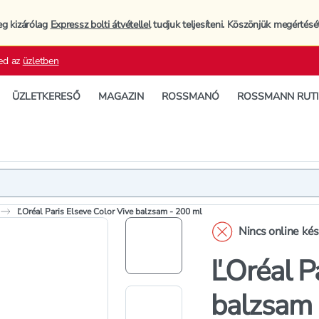
eg kizárólag
Expressz bolti átvétellel
tudjuk teljesíteni. Köszönjük megértésé
ed az
üzletben
ÜZLETKERESŐ
MAGAZIN
ROSSMANÓ
ROSSMANN RUT
Termék
Termékleí
ĽOréal Paris Elseve Color Vive balzsam - 200 ml
Nincs online ké
ĽOréal Pa
balzsam 