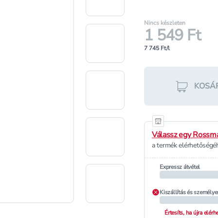
Nincs készleten
1 549 Ft
7 745 Ft/l
KOSÁ
Válassz egy Rossma
a termék elérhetőségéh
Expressz átvétel
Kiszállítás és személye
Értesíts, ha újra elér