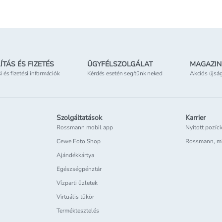
ÍTÁS ÉS FIZETÉS
ÜGYFÉLSZOLGÁLAT
MAGAZIN
si és fizetési információk
Kérdés esetén segítünk neked
Akciós újsá
Szolgáltatások
Karrier
Rossmann mobil app
Nyitott pozíc
Cewe Foto Shop
Rossmann, m
Ajándékkártya
Egészségpénztár
Vízparti üzletek
Virtuális tükör
Terméktesztelés