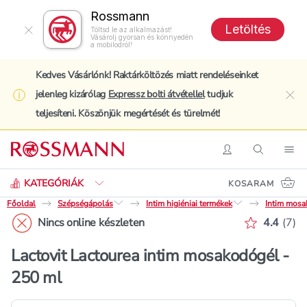
Rossmann
Letöltés
Töltsd le az alkalmazást!
Vásárolj gyorsan és könnyedén
a mobilodról!
Kedves Vásárlónk! Raktárköltözés miatt rendeléseinket
jelenleg kizárólag
Expressz bolti átvétellel
tudjuk
clo
teljesíteni. Köszönjük megértését és türelmét!
Keresés
Belépés
Keresés
Nav
KATEGÓRIÁK
KOSARAM
Főoldal
Szépségápolás
Intim higiéniai termékek
Intim mosa
Értékelé
Nincs online készleten
4.4
(
7
)
Lactovit Lactourea intim mosakodógél -
250 ml