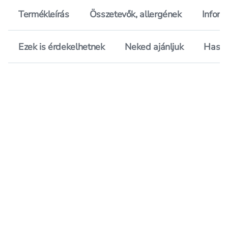
Termékleírás
Összetevők, allergének
Inform
Ezek is érdekelhetnek
Neked ajánljuk
Hason