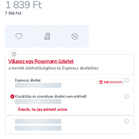
1 839 Ft
7 356 Ft/l
Hozzáadás a kedvencekhez
Hozzáadás a bevásárló listához
alert when on sale
Válassz egy Rossmann üzletet
a termék elérhetőségéhez és Expressz átvételhez
Részle
Expressz átvétel
Részle
Kiszállítás és személyes átvétel nem elérhető
Értesíts, ha újra elérhető online
Részle