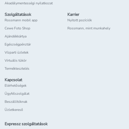
Akadálymentességi nyilatkozat
Szolgáltatások
Karrier
Rossmann mobil app
Nyitott pozíciók
Cewe Foto Shop
Rossmann, mint munkahely
Ajándékkártya
Egészségpénztár
Vízparti üzletek
Virtuális tükör
Terméktesztelés
Kapcsolat
Elérhetőségek
Ügyfélszolgálat
Beszállítóknak
Üzletkereső
Expressz szolgáltatások