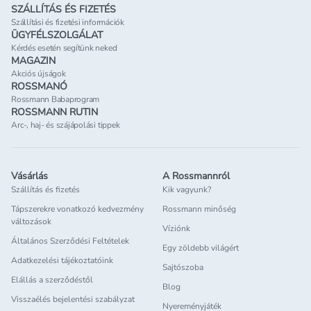
SZÁLLÍTÁS ÉS FIZETÉS
Szállítási és fizetési információk
ÜGYFÉLSZOLGÁLAT
Kérdés esetén segítünk neked
MAGAZIN
Akciós újságok
ROSSMANÓ
Rossmann Babaprogram
ROSSMANN RUTIN
Arc-, haj- és szájápolási tippek
Vásárlás
A Rossmannról
Szállítás és fizetés
Kik vagyunk?
Tápszerekre vonatkozó kedvezmény
Rossmann minőség
változások
Víziónk
Általános Szerződési Feltételek
Egy zöldebb világért
Adatkezelési tájékoztatóink
Sajtószoba
Elállás a szerződéstől
Blog
Visszaélés bejelentési szabályzat
Nyereményjáték