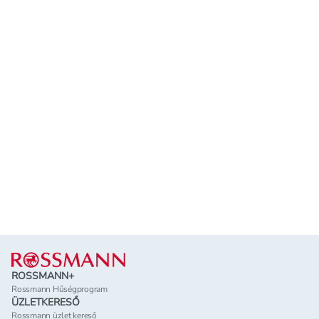
Lábléc
ROSSMANN+
Rossmann Hűségprogram
ÜZLETKERESŐ
Rossmann üzlet kereső