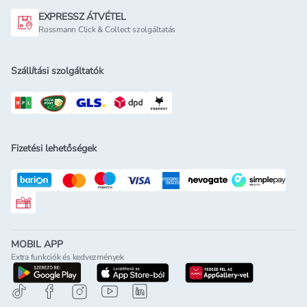
EXPRESSZ ÁTVÉTEL
Rossmann Click & Collect szolgáltatás
Szállítási szolgáltatók
Fizetési lehetőségek
Rossmann ajándékkártya
MOBIL APP
Extra funkciók és kedvezmények
letöltés a google-play-röl
letöltés az app-store-ból
letöltés h