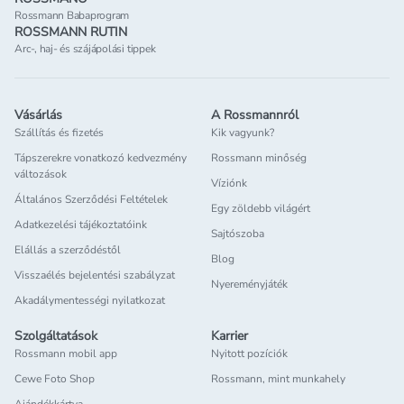
Rossmann Babaprogram
ROSSMANN RUTIN
Arc-, haj- és szájápolási tippek
Vásárlás
A Rossmannról
Szállítás és fizetés
Kik vagyunk?
Tápszerekre vonatkozó kedvezmény
Rossmann minőség
változások
Víziónk
Általános Szerződési Feltételek
Egy zöldebb világért
Adatkezelési tájékoztatóink
Sajtószoba
Elállás a szerződéstől
Blog
Visszaélés bejelentési szabályzat
Nyereményjáték
Akadálymentességi nyilatkozat
Szolgáltatások
Karrier
Rossmann mobil app
Nyitott pozíciók
Cewe Foto Shop
Rossmann, mint munkahely