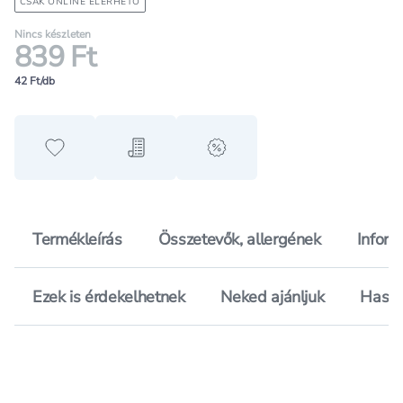
CSAK ONLINE ELÉRHETŐ
Nincs készleten
839 Ft
42 Ft/db
Hozzáadás a kedvencekhez
Hozzáadás a bevásárló listához
alert when on sale
Termékleírás
Összetevők, allergének
Inform
Ezek is érdekelhetnek
Neked ajánljuk
Hason