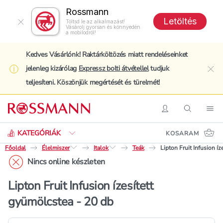
Rossmann
Letöltés
Töltsd le az alkalmazást!
Vásárolj gyorsan és könnyedén
a mobilodról!
Kedves Vásárlónk! Raktárköltözés miatt rendeléseinket
jelenleg kizárólag
Expressz bolti átvétellel
tudjuk
clo
teljesíteni. Köszönjük megértését és türelmét!
Keresés
Belépés
Keresés
Nav
KATEGÓRIÁK
KOSARAM
Főoldal
Élelmiszer
Italok
Teák
Lipton Fruit Infusion í
Nincs online készleten
Lipton Fruit Infusion ízesített
gyümölcstea - 20 db