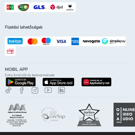
Fizetési lehetőségek
Rossmann ajándékkártya
MOBIL APP
Extra funkciók és kedvezmények
letöltés a google-play-röl
letöltés az app-store-ból
letöltés h