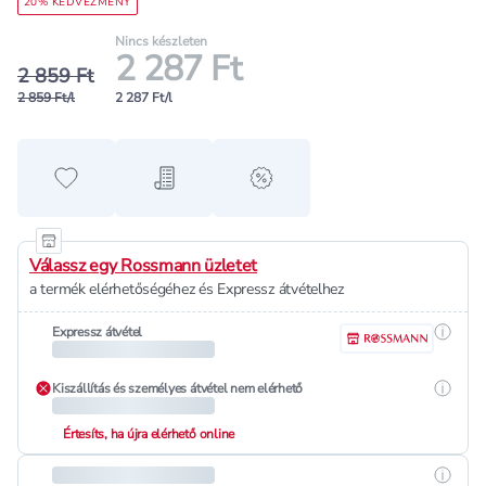
20% KEDVEZMÉNY
Nincs készleten
2 287 Ft
2 859 Ft
2 859 Ft/l
2 287 Ft/l
Hozzáadás a kedvencekhez
Hozzáadás a bevásárló listához
alert when on sale
Válassz egy Rossmann üzletet
a termék elérhetőségéhez és Expressz átvételhez
Részle
Expressz átvétel
Részle
Kiszállítás és személyes átvétel nem elérhető
Értesíts, ha újra elérhető online
Részle