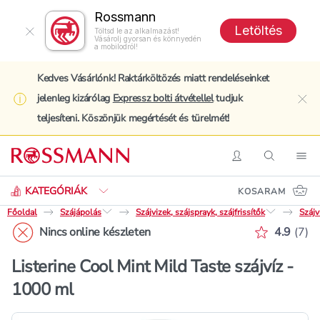
Rossmann
Letöltés
Töltsd le az alkalmazást!
Vásárolj gyorsan és könnyedén
a mobilodról!
Kedves Vásárlónk! Raktárköltözés miatt rendeléseinket
jelenleg kizárólag
Expressz bolti átvétellel
tudjuk
clo
teljesíteni. Köszönjük megértését és türelmét!
Keresés
Belépés
Keresés
Nav
KATEGÓRIÁK
KOSARAM
Főoldal
Szájápolás
Szájvizek, szájsprayk, szájfrissítők
Szájv
Értékelé
Nincs online készleten
4.9
(
7
)
Listerine Cool Mint Mild Taste szájvíz -
1000 ml