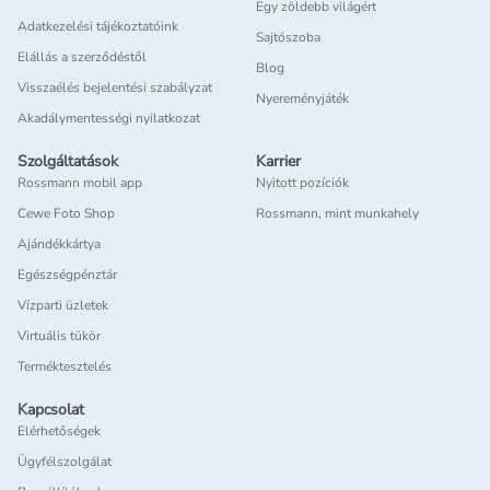
Egy zöldebb világért
Adatkezelési tájékoztatóink
Sajtószoba
Elállás a szerződéstől
Blog
Visszaélés bejelentési szabályzat
Nyereményjáték
Akadálymentességi nyilatkozat
Szolgáltatások
Karrier
Rossmann mobil app
Nyitott pozíciók
Cewe Foto Shop
Rossmann, mint munkahely
Ajándékkártya
Egészségpénztár
Vízparti üzletek
Virtuális tükör
Terméktesztelés
Kapcsolat
Elérhetőségek
Ügyfélszolgálat