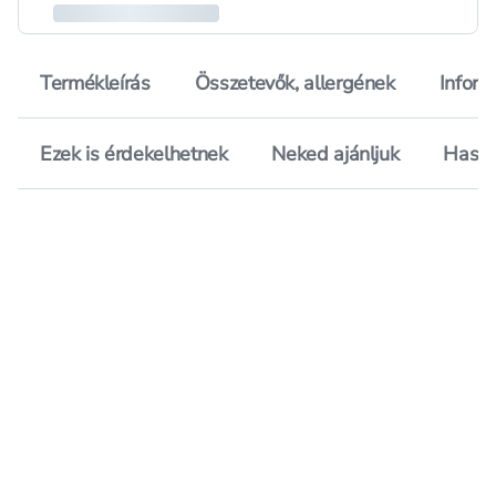
Termékleírás
Összetevők, allergének
Inform
Ezek is érdekelhetnek
Neked ajánljuk
Hason