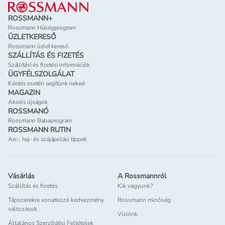
ROSSMANN+
Rossmann Hűségprogram
ÜZLETKERESŐ
Rossmann üzlet kereső
SZÁLLÍTÁS ÉS FIZETÉS
Szállítási és fizetési információk
ÜGYFÉLSZOLGÁLAT
Kérdés esetén segítünk neked
MAGAZIN
Akciós újságok
ROSSMANÓ
Rossmann Babaprogram
ROSSMANN RUTIN
Arc-, haj- és szájápolási tippek
Vásárlás
A Rossmannról
Szállítás és fizetés
Kik vagyunk?
Tápszerekre vonatkozó kedvezmény
Rossmann minőség
változások
Víziónk
Általános Szerződési Feltételek