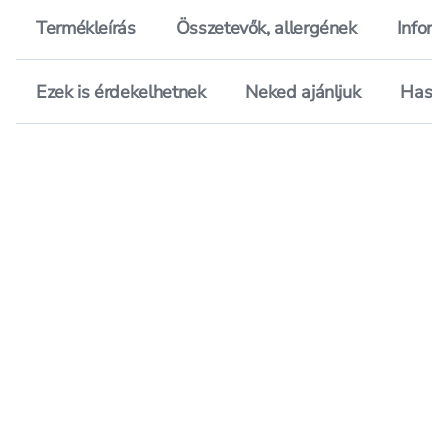
Termékleírás
Összetevők, allergének
Inform
Ezek is érdekelhetnek
Neked ajánljuk
Hason