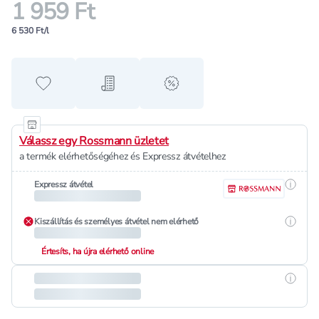
1 959 Ft
6 530 Ft/l
Hozzáadás a kedvencekhez
Hozzáadás a bevásárló listához
alert when on sale
Válassz egy Rossmann üzletet
a termék elérhetőségéhez és Expressz átvételhez
Részle
Expressz átvétel
Részle
Kiszállítás és személyes átvétel nem elérhető
Értesíts, ha újra elérhető online
Részle