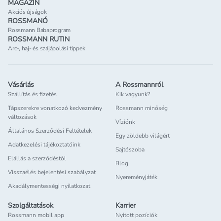
MAGAZIN
Akciós újságok
ROSSMANÓ
Rossmann Babaprogram
ROSSMANN RUTIN
Arc-, haj- és szájápolási tippek
Vásárlás
A Rossmannról
Szállítás és fizetés
Kik vagyunk?
Tápszerekre vonatkozó kedvezmény
Rossmann minőség
változások
Víziónk
Általános Szerződési Feltételek
Egy zöldebb világért
Adatkezelési tájékoztatóink
Sajtószoba
Elállás a szerződéstől
Blog
Visszaélés bejelentési szabályzat
Nyereményjáték
Akadálymentességi nyilatkozat
Szolgáltatások
Karrier
Rossmann mobil app
Nyitott pozíciók