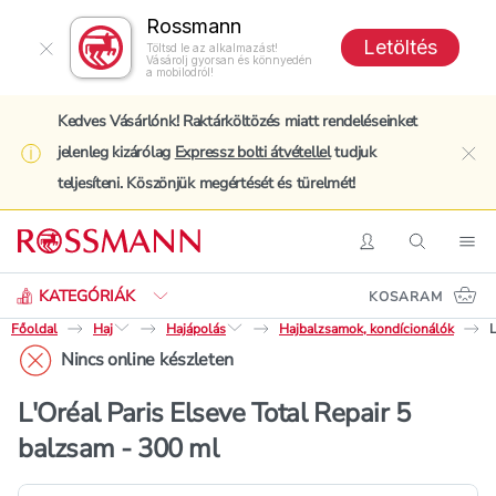
Rossmann
Letöltés
Töltsd le az alkalmazást!
Vásárolj gyorsan és könnyedén
a mobilodról!
Kedves Vásárlónk! Raktárköltözés miatt rendeléseinket
jelenleg kizárólag
Expressz bolti átvétellel
tudjuk
clo
teljesíteni. Köszönjük megértését és türelmét!
Keresés
Belépés
Keresés
Nav
KATEGÓRIÁK
KOSARAM
Főoldal
Haj
Hajápolás
Hajbalzsamok, kondícionálók
L
Nincs online készleten
L'Oréal Paris Elseve Total Repair 5
balzsam - 300 ml