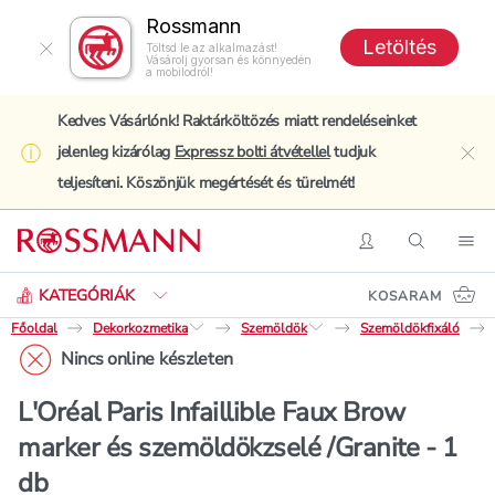
Rossmann
Letöltés
Töltsd le az alkalmazást!
Vásárolj gyorsan és könnyedén
a mobilodról!
Kedves Vásárlónk! Raktárköltözés miatt rendeléseinket
jelenleg kizárólag
Expressz bolti átvétellel
tudjuk
clo
teljesíteni. Köszönjük megértését és türelmét!
Keresés
Belépés
Keresés
Nav
KATEGÓRIÁK
KOSARAM
Főoldal
Dekorkozmetika
Szemöldök
Szemöldökfixáló
Nincs online készleten
L'Oréal Paris Infaillible Faux Brow
marker és szemöldökzselé /Granite - 1
db