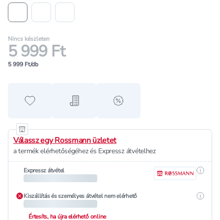
Nincs készleten
5 999 Ft
5 999 Ft/db
Hozzáadás a kedvencekhez
Hozzáadás a bevásárló listához
alert when on sale
Válassz egy Rossmann üzletet
a termék elérhetőségéhez és Expressz átvételhez
Részle
Expressz átvétel
Részle
Kiszállítás és személyes átvétel nem elérhető
Értesíts, ha újra elérhető online