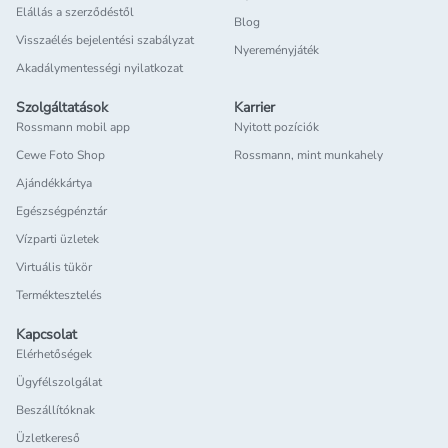
Elállás a szerződéstől
Blog
Visszaélés bejelentési szabályzat
Nyereményjáték
Akadálymentességi nyilatkozat
Szolgáltatások
Karrier
Rossmann mobil app
Nyitott pozíciók
Cewe Foto Shop
Rossmann, mint munkahely
Ajándékkártya
Egészségpénztár
Vízparti üzletek
Virtuális tükör
Terméktesztelés
Kapcsolat
Elérhetőségek
Ügyfélszolgálat
Beszállítóknak
Üzletkereső