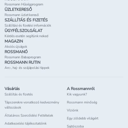
Rossmann Hűségprogram
ÜZLETKERESŐ
Rossmann üzlet kereső
SZÁLLÍTÁS ÉS FIZETÉS
Szállítási és fizetési információk
ÜGYFÉLSZOLGÁLAT
Kérdés esetén segítünk neked
MAGAZIN
Akciós újságok
ROSSMANÓ
Rossmann Babaprogram
ROSSMANN RUTIN
Arc-, haj- és szájápolási tippek
Vásárlás
A Rossmannról
Szállítás és fizetés
Kik vagyunk?
Tápszerekre vonatkozó kedvezmény
Rossmann minőség
változások
Víziónk
Általános Szerződési Feltételek
Egy zöldebb világért
Adatkezelési tájékoztatóink
Sajtószoba