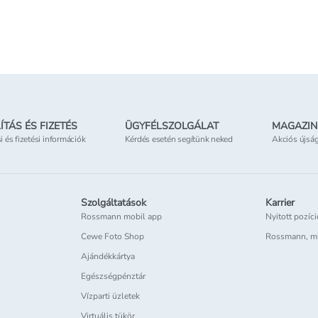
Online elérhető
Online
etben
Elérhetőség
az üzletben
Elérhe
ÍTÁS ÉS FIZETÉS
ÜGYFÉLSZOLGÁLAT
MAGAZIN
si és fizetési információk
Kérdés esetén segítünk neked
Akciós újsá
Szolgáltatások
Karrier
Rossmann mobil app
Nyitott pozíc
Cewe Foto Shop
Rossmann, m
Ajándékkártya
Egészségpénztár
Vízparti üzletek
Virtuális tükör