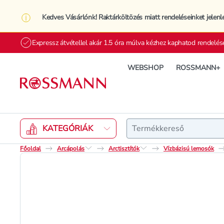
Kedves Vásárlónk! Raktárköltözés miatt rendeléseinket jelenl
Expressz átvétellel akár 1.5 óra múlva kézhez kaphatod rendelés
WEBSHOP
ROSSMANN+
Keresés
KATEGÓRIÁK
Főoldal
Arcápolás
Arctisztítók
Vízbázisú lemosók