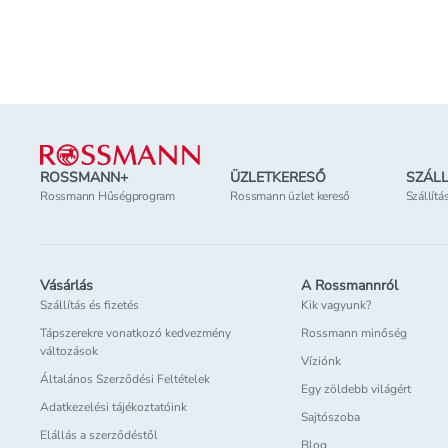
Online elérhető
Online elérhető
Elérhetőség
az üzletben
Elérhetőség
az üzl
Lábléc
ROSSMANN+
ÜZLETKERESŐ
SZÁLL
Rossmann Hűségprogram
Rossmann üzlet kereső
Szállítá
Vásárlás
A Rossmannról
Szállítás és fizetés
Kik vagyunk?
Tápszerekre vonatkozó kedvezmény
Rossmann minőség
változások
Víziónk
Általános Szerződési Feltételek
Egy zöldebb világért
Adatkezelési tájékoztatóink
Sajtószoba
Elállás a szerződéstől
Blog