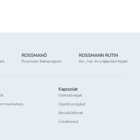
 elérhető
Online elérhető
tőség
az üzletben
Elérhetőség
az üzletben
ROSSMANÓ
ROSSMANN RUTIN
gok
Rossmann Babaprogram
Arc-, haj- és szájápolási tippek
Kapcsolat
iók
Elérhetőségek
int munkahely
Ügyfélszolgálat
Beszállítóknak
Üzletkereső