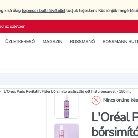
eg kizárólag
Expressz bolti átvétellel
tudjuk teljesíteni. Köszönjük megértésé
ed az
üzletben
ÜZLETKERESŐ
MAGAZIN
ROSSMANÓ
ROSSMANN RUT
Termék
Termékleí
L'Oréal Paris Revitalift Filler bőrsimító arctisztító gél hialuronsavval - 150 ml
Nincs online ké
L'Oréal Pa
bőrsimító