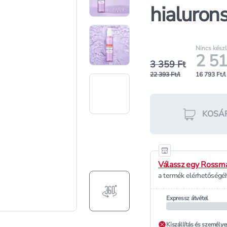
hialuron
Nincs kész
2 51
3 359 Ft
22 393 Ft/l
16 793 Ft/l
KOSÁ
Válassz egy Rossma
a termék elérhetőségéh
Expressz átvétel
Kiszállítás és személye