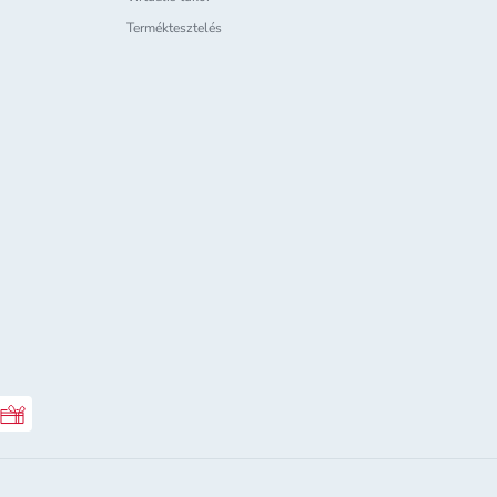
Terméktesztelés
Rossmann ajándékkártya