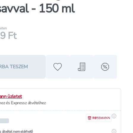
savval - 150 ml
leten
9 Ft
RBA TESZEM
Hozzáadás a kedvencekhez
Hozzáadás a bevásárló l
alert when o
nn üzletet
ez és Expressz átvételhez
Részletek
Részletek
s átvétel nem elérhető