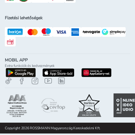
Fizetési lehetőségek
Rossmann ajándékkártya
MOBIL APP
Extra funkciók és kedvezmények
letöltés a google-play-röl
letöltés az app-store-ból
letöltés h
Copyright 2026 ROSSMANN Magyarország Kereskedelmi Kft.