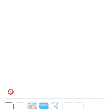
árréscsökkentés