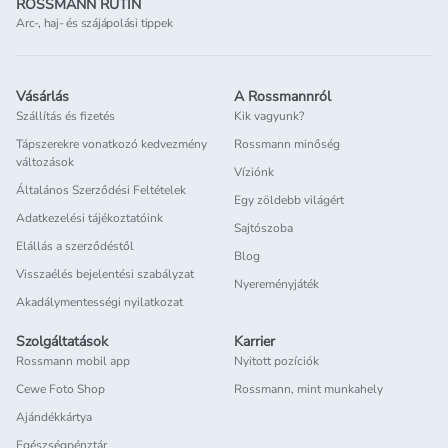
ROSSMANN RUTIN
Arc-, haj- és szájápolási tippek
Vásárlás
A Rossmannról
Szállítás és fizetés
Kik vagyunk?
Tápszerekre vonatkozó kedvezmény
Rossmann minőség
változások
Víziónk
Általános Szerződési Feltételek
Egy zöldebb világért
Adatkezelési tájékoztatóink
Sajtószoba
Elállás a szerződéstől
Blog
Visszaélés bejelentési szabályzat
Nyereményjáték
Akadálymentességi nyilatkozat
Szolgáltatások
Karrier
Rossmann mobil app
Nyitott pozíciók
Cewe Foto Shop
Rossmann, mint munkahely
Ajándékkártya
Egészségpénztár