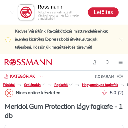
Rossmann
Letöltés
Töltsd le az alkalmazást!
Vásárolj gyorsan és könnyedén
a mobilodról!
Kedves Vásárlónk! Raktárköltözés miatt rendeléseinket
jelenleg kizárólag
Expressz bolti átvétellel
tudjuk
clo
teljesíteni. Köszönjük megértését és türelmét!
Keresés
Belépés
Keresés
Nav
KATEGÓRIÁK
KOSARAM
Főoldal
Szájápolás
Fogkefék
Hagyományos fogkefék
Értékelé
Nincs online készleten
5.0
(
2
)
Meridol Gum Protection lágy fogkefe - 1
db