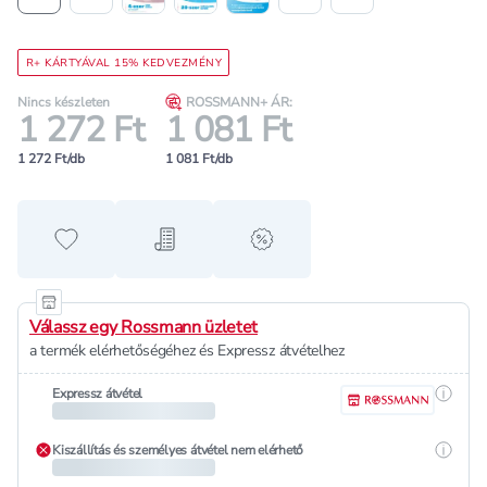
R+ KÁRTYÁVAL 15% KEDVEZMÉNY
Nincs készleten
ROSSMANN+ ÁR:
1 272 Ft
1 081 Ft
1 272 Ft/db
1 081 Ft/db
Hozzáadás a kedvencekhez
Hozzáadás a bevásárló listához
alert when on sale
Válassz egy Rossmann üzletet
a termék elérhetőségéhez és Expressz átvételhez
Részle
Expressz átvétel
Részle
Kiszállítás és személyes átvétel nem elérhető