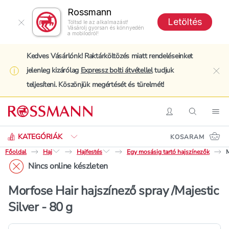
Rossmann
Letöltés
Töltsd le az alkalmazást!
Vásárolj gyorsan és könnyedén
a mobilodról!
Kedves Vásárlónk! Raktárköltözés miatt rendeléseinket
jelenleg kizárólag
Expressz bolti átvétellel
tudjuk
clo
teljesíteni. Köszönjük megértését és türelmét!
Keresés
Belépés
Keresés
Nav
KATEGÓRIÁK
KOSARAM
Főoldal
Haj
Hajfestés
Egy mosásig tartó hajszínezők
M
Nincs online készleten
Morfose Hair hajszínező spray /Majestic
Silver - 80 g