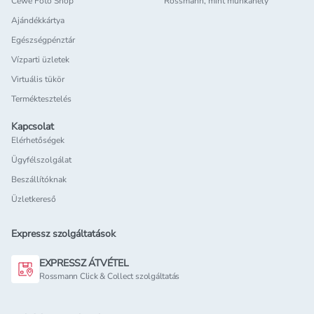
Cewe Foto Shop
Rossmann, mint munkahely
Ajándékkártya
Egészségpénztár
Vízparti üzletek
Virtuális tükör
Terméktesztelés
Kapcsolat
Elérhetőségek
Ügyfélszolgálat
Beszállítóknak
Üzletkereső
Expressz szolgáltatások
EXPRESSZ ÁTVÉTEL
Rossmann Click & Collect szolgáltatás