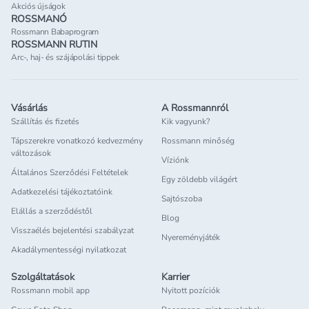
Akciós újságok
ROSSMANÓ
Rossmann Babaprogram
ROSSMANN RUTIN
Arc-, haj- és szájápolási tippek
Vásárlás
A Rossmannról
Szállítás és fizetés
Kik vagyunk?
Tápszerekre vonatkozó kedvezmény
Rossmann minőség
változások
Víziónk
Általános Szerződési Feltételek
Egy zöldebb világért
Adatkezelési tájékoztatóink
Sajtószoba
Elállás a szerződéstől
Blog
Visszaélés bejelentési szabályzat
Nyereményjáték
Akadálymentességi nyilatkozat
Szolgáltatások
Karrier
Rossmann mobil app
Nyitott pozíciók