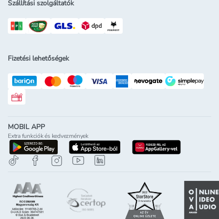
Szállítási szolgáltatók
Fizetési lehetőségek
Rossmann ajándékkártya
MOBIL APP
Extra funkciók és kedvezmények
letöltés a google-play-röl
letöltés az app-store-ból
letöltés h