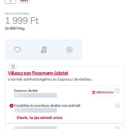
Nincs készleten
1 999 Ft
24 988 Ft/kg
Hozzáadás a kedvencekhez
Hozzáadás a bevásárló listához
alert when on sale
Válassz egy Rossmann üzletet
a termék elérhetőségéhez és Expressz átvételhez
Részle
Expressz átvétel
Részle
Kiszállítás és személyes átvétel nem elérhető
Értesíts, ha újra elérhető online
Részle