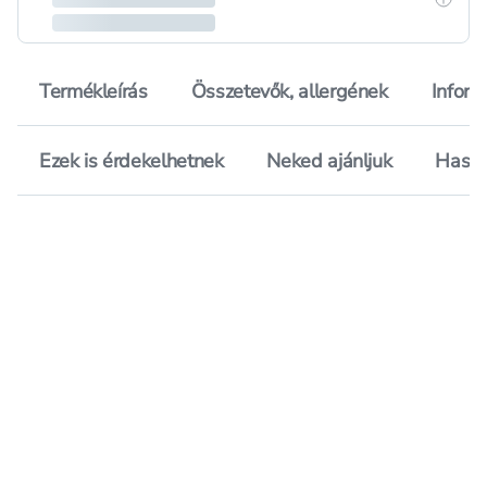
Termékleírás
Összetevők, allergének
Inform
Ezek is érdekelhetnek
Neked ajánljuk
Hason