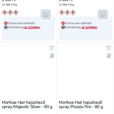
24 988 Ft/kg
24 988 Ft/kg
Kosárba teszem
Kosár
Online nem elérhető
Online nem elérhető
Elérhetőség
az üzletben
Elérhetőség
az üzletben
Hozzáadás a kedvencekhez, Morfose
Hoz
Mentés a bevásárló listára, Morfos
Men
Morfose Hair hajszínező
Morfose Hair hajszínező
spray /Majestic Silver - 80 g
spray /Purple Fire - 80 g