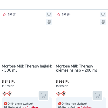
Értékelés pontszáma:
Értékelés pontszáma:
5.0
(
3
)
5.0
(
8
)
Hozzáadás a kedvencekhez, Morfos
Ho
Mentés a bevásárló listára, Morfo
Me
Morfose Milk Therapy hajlakk
Morfose Milk Therapy
- 300 ml
krémes hajhab - 200 ml
3 349 Ft
3 999 Ft
11 163 Ft/l
19 995 Ft/l
Kosárba teszem
Kosár
Online nem elérhető
Online nem elérhető
Elérhetőség
az üzletben
Elérhetőség
az üzletben