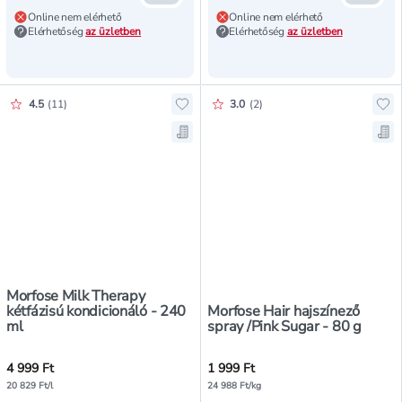
Online nem elérhető
Online nem elérhető
Elérhetőség
az üzletben
Elérhetőség
az üzletben
Értékelés pontszáma:
Értékelés pontszáma:
4.5
(
11
)
3.0
(
2
)
Hozzáadás a kedvencekhez, Morfos
Hoz
Mentés a bevásárló listára, Morfo
Men
Morfose Milk Therapy
kétfázisú kondicionáló - 240
Morfose Hair hajszínező
ml
spray /Pink Sugar - 80 g
4 999 Ft
1 999 Ft
20 829 Ft/l
24 988 Ft/kg