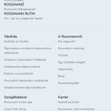
Akciós újságok
ROSSMANÓ
Rossmann Babaprogram
ROSSMANN RUTIN
Arc-, haj- és szájápolási tippek
Vásárlás
A Rossmannról
Szállítás és fizetés
Kik vagyunk?
Tápszerekre vonatkozó kedvezmény
Rossmann minőség
változások
Víziónk
Általános Szerződési Feltételek
Egy zöldebb világért
Adatkezelési tájékoztatóink
Sajtószoba
Elállás a szerződéstől
Blog
Visszaélés bejelentési szabályzat
Nyereményjáték
Akadálymentességi nyilatkozat
Szolgáltatások
Karrier
Rossmann mobil app
Nyitott pozíciók
Cewe Foto Shop
Rossmann, mint munkahely