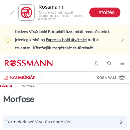
Rossmann
Letöltés
Töltsd le az alkalmazást!
Vásárolj gyorsan és könnyedén
a mobilodról!
Kedves Vásárlónk! Raktárköltözés miatt rendeléseinket
jelenleg kizárólag
Expressz bolti átvétellel
tudjuk
clo
teljesíteni. Köszönjük megértését és türelmét!
Keresés
Belépés
Keresés
Nav
KATEGÓRIÁK
KOSARAM
Főoldal
Morfose
Morfose
Termékek szűrése és rendezés