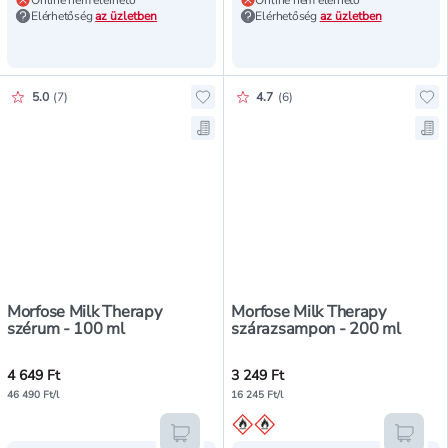
Online nem elérhető
Online nem elérhető
Elérhetőség
az üzletben
Elérhetőség
az üzletben
Értékelés pontszáma:
Értékelés pontszáma:
5.0
(
7
)
4.7
(
6
)
Hozzáadás a kedvencekhez, Morfo
Ho
Mentés a bevásárló listára, Morf
Me
Morfose Milk Therapy
Morfose Milk Therapy
szérum - 100 ml
szárazsampon - 200 ml
4 649 Ft
3 249 Ft
46 490 Ft/l
16 245 Ft/l
Kosárba teszem
Kosár