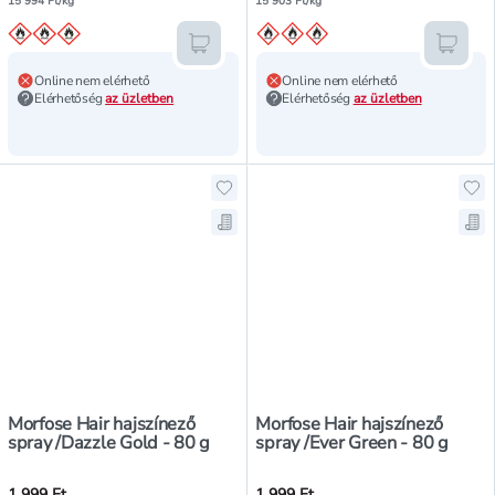
15 994 Ft/kg
15 903 Ft/kg
Kosárba teszem
Kosár
Online nem elérhető
Online nem elérhető
Elérhetőség
az üzletben
Elérhetőség
az üzletben
Hozzáadás a kedvencekhez, Morfose
Hoz
Mentés a bevásárló listára, Morfos
Men
Morfose Hair hajszínező
Morfose Hair hajszínező
spray /Dazzle Gold - 80 g
spray /Ever Green - 80 g
1 999 Ft
1 999 Ft