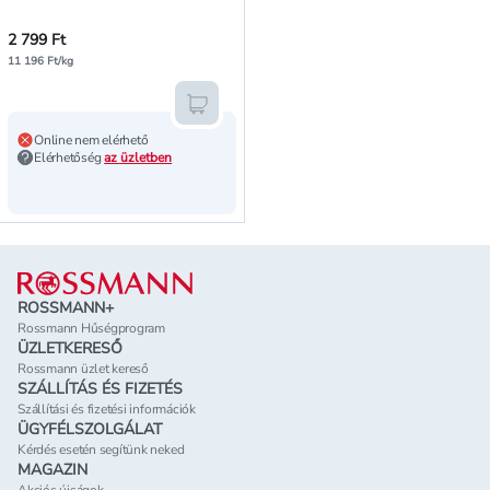
2 799 Ft
11 196 Ft/kg
Kosárba teszem
Online nem elérhető
Elérhetőség
az üzletben
Lábléc
ROSSMANN+
Rossmann Hűségprogram
ÜZLETKERESŐ
Rossmann üzlet kereső
SZÁLLÍTÁS ÉS FIZETÉS
Szállítási és fizetési információk
ÜGYFÉLSZOLGÁLAT
Kérdés esetén segítünk neked
MAGAZIN