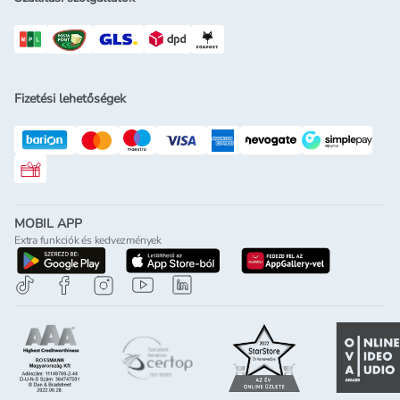
Fizetési lehetőségek
Rossmann ajándékkártya
MOBIL APP
Extra funkciók és kedvezmények
letöltés a google-play-röl
letöltés az app-store-ból
letöltés h