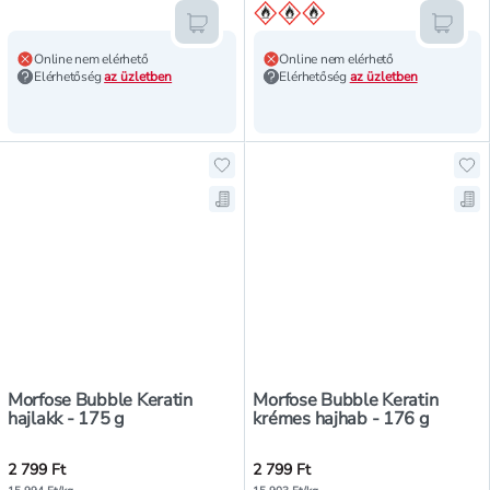
Kosárba teszem
Kosár
Online nem elérhető
Online nem elérhető
Elérhetőség
az üzletben
Elérhetőség
az üzletben
Hozzáadás a kedvencekhez, Morfos
Ho
Mentés a bevásárló listára, Morfo
Men
Morfose Bubble Keratin
Morfose Bubble Keratin
hajlakk - 175 g
krémes hajhab - 176 g
2 799 Ft
2 799 Ft