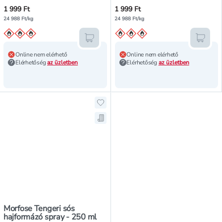
1 999 Ft
1 999 Ft
24 988 Ft/kg
24 988 Ft/kg
Kosárba teszem
Kosár
Online nem elérhető
Online nem elérhető
Elérhetőség
az üzletben
Elérhetőség
az üzletben
Hozzáadás a kedvencekhez, Morfos
Mentés a bevásárló listára, Morfo
Morfose Tengeri sós
hajformázó spray - 250 ml