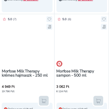
Értékelés pontszáma:
Értékelés pontszáma:
5.0
(
7
)
5.0
(
6
)
Hozzáadás a kedvencekhez, Morfo
Ho
Mentés a bevásárló listára, Morf
Me
árréscsökkentés
Morfose Milk Therapy
Morfose Milk Therapy
krémes hajmaszk - 250 ml
sampon - 500 ml
4 949 Ft
3 062 Ft
19 796 Ft/l
6 124 Ft/l
Kosárba teszem
Kosár